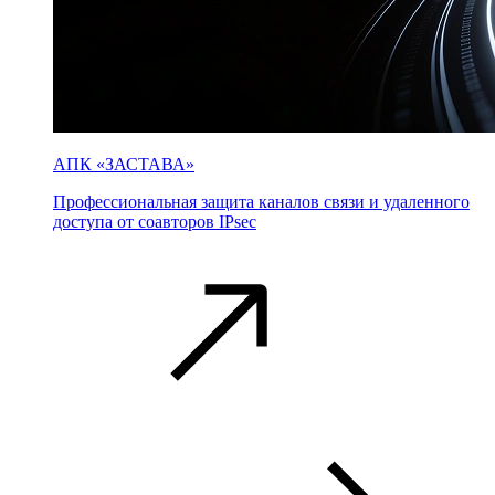
АПК «ЗАСТАВА»
Профессиональная защита каналов связи и удаленного
доступа от соавторов IPsec