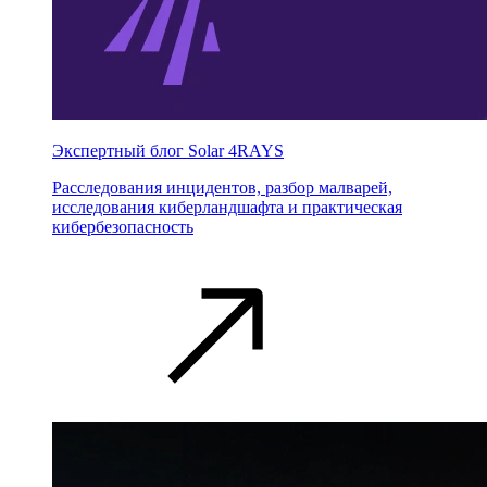
Экспертный блог Solar 4RAYS
Расследования инцидентов, разбор малварей,
исследования киберландшафта и практическая
кибербезопасность