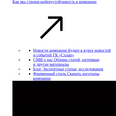
Как мы строим киберустойчивость в компании
Новости компании
Будьте в курсе новостей
и событий ГК «Солар»
СМИ о нас
Обзоры статей, интервью
и другие материалы
Блог
Экспертные статьи, исследования
Фирменный стиль
Скачать логотипы
компании