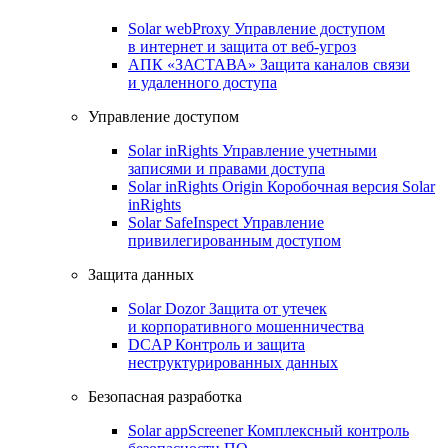
Solar webProxy
Управление доступом
в интернет и защита от веб-угроз
АПК «ЗАСТАВА»
Защита каналов связи
и удаленного доступа
Управление доступом
Solar inRights
Управление учетными
записями и правами доступа
Solar inRights Origin
Коробочная версия Solar
inRights
Solar SafeInspect
Управление
привилегированным доступом
Защита данных
Solar Dozor
Защита от утечек
и корпоративного мошенничества
DCAP
Контроль и защита
неструктурированных данных
Безопасная разработка
Solar appScreener
Комплексный контроль