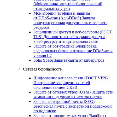
Эффективная защита веб-приложений
от актуальных угроз
Мониторинг трафика и защиты
от DDoS‑атак (Anti‑DDoS)
Защита
и круглосуточная доступность интернет-
ресурсов
Защищенный доступ к веб-ресурсам (ГОСТ
TLS)
Дополнительный вариант доступа
к веб‑ресурсу и защита канала связи
Защита от бот‑трафика
Блокировка
вредоносных ботов и отражение DDoS‑атак
уровня L7
Solar Space
Защита сайта от киберугроз
Сетевая безопасность
Шифрование каналов связи (ГОСТ VPN)
Построение защищенных сетей
с использованием СКЗИ
Защита от сетевых угроз (UTM)
Защита сети
компании под управлением экспертов
Защита электронной почты (SEG)
Безопасная почта с экспертной поддержкой
по подписке
Защита от продвинутых угроз (Sandbox)