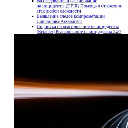
Расследование и реагирование
на инциденты (DFIR)
Помощь в отражении
атак любой сложности
Выявление следов компрометации
Compromise Assessment
Подписка на реагирование на инциденты
(Retainer)
Реагирование на инциденты 24/7