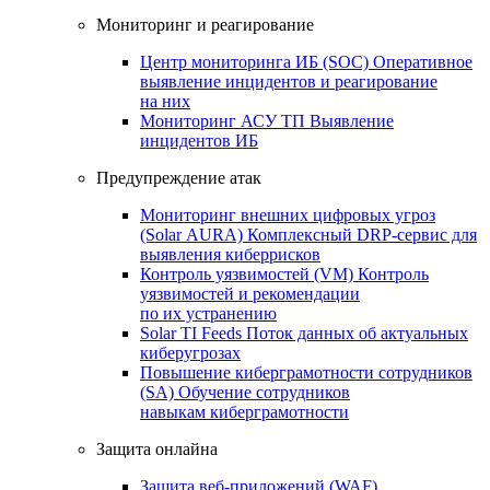
Мониторинг и реагирование
Центр мониторинга ИБ (SOC)
Оперативное
выявление инцидентов и реагирование
на них
Мониторинг АСУ ТП
Выявление
инцидентов ИБ
Предупреждение атак
Мониторинг внешних цифровых угроз
(Solar AURA)
Комплексный DRP-сервис для
выявления киберрисков
Контроль уязвимостей (VM)
Контроль
уязвимостей и рекомендации
по их устранению
Solar TI Feeds
Поток данных об актуальных
киберугрозах
Повышение киберграмотности сотрудников
(SA)
Обучение сотрудников
навыкам киберграмотности
Защита онлайна
Защита веб-приложений (WAF)