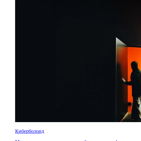
Киберболоид