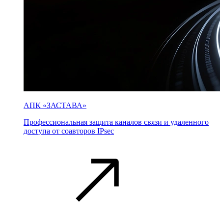
АПК «ЗАСТАВА»
Профессиональная защита каналов связи и удаленного
доступа от соавторов IPsec