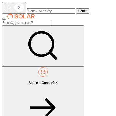
Найти
Войти в СоларХаб