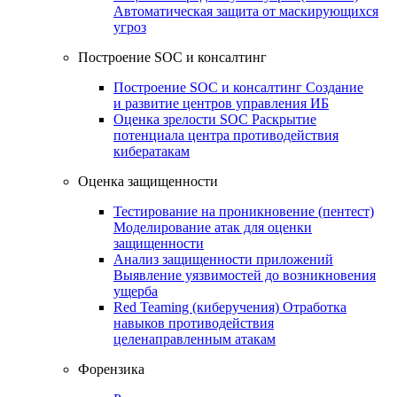
Автоматическая защита от маскирующихся
угроз
Построение SOC и консалтинг
Построение SOC и консалтинг
Создание
и развитие центров управления ИБ
Оценка зрелости SOC
Раскрытие
потенциала центра противодействия
кибератакам
Оценка защищенности
Тестирование на проникновение (пентест)
Моделирование атак для оценки
защищенности
Анализ защищенности приложений
Выявление уязвимостей до возникновения
ущерба
Red Teaming (киберучения)
Отработка
навыков противодействия
целенаправленным атакам
Форензика