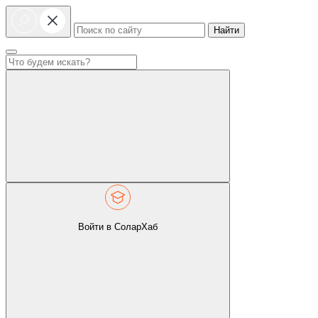
Найти
Войти в СоларХаб