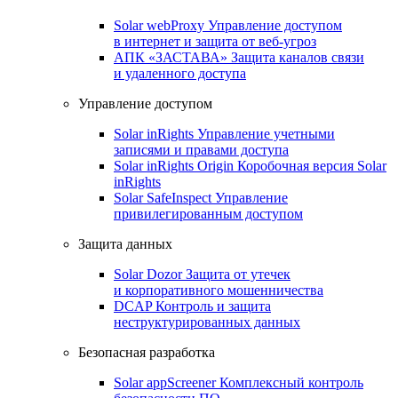
Solar webProxy
Управление доступом
в интернет и защита от веб-угроз
АПК «ЗАСТАВА»
Защита каналов связи
и удаленного доступа
Управление доступом
Solar inRights
Управление учетными
записями и правами доступа
Solar inRights Origin
Коробочная версия Solar
inRights
Solar SafeInspect
Управление
привилегированным доступом
Защита данных
Solar Dozor
Защита от утечек
и корпоративного мошенничества
DCAP
Контроль и защита
неструктурированных данных
Безопасная разработка
Solar appScreener
Комплексный контроль