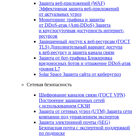
Защита веб-приложений (WAF)
Эффективная защита веб-приложений
от актуальных угроз
Мониторинг трафика и защиты
от DDoS‑атак (Anti‑DDoS)
Защита
и круглосуточная доступность интернет-
ресурсов
Защищенный доступ к веб-ресурсам (ГОСТ
TLS)
Дополнительный вариант доступа
к веб‑ресурсу и защита канала связи
Защита от бот‑трафика
Блокировка
вредоносных ботов и отражение DDoS‑атак
уровня L7
Solar Space
Защита сайта от киберугроз
Сетевая безопасность
Шифрование каналов связи (ГОСТ VPN)
Построение защищенных сетей
с использованием СКЗИ
Защита от сетевых угроз (UTM)
Защита сети
компании под управлением экспертов
Защита электронной почты (SEG)
Безопасная почта с экспертной поддержкой
по подписке