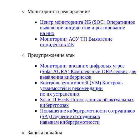
Мониторинг и реагирование
Центр мониторинга ИБ (SOC)
Оперативное
выявление инцидентов и реагирование
на них
Мониторинг АСУ ТП
Выявление
инцидентов ИБ
Предупреждение атак
Мониторинг внешних цифровых угроз
(Solar AURA)
Комплексный DRP-сервис для
выявления киберрисков
Контроль уязвимостей (VM)
Контроль
уязвимостей и рекомендации
по их устранению
Solar TI Feeds
Поток данных об актуальных
киберугрозах
Повышение киберграмотности сотрудников
(SA)
Обучение сотрудников
навыкам киберграмотности
Защита онлайна