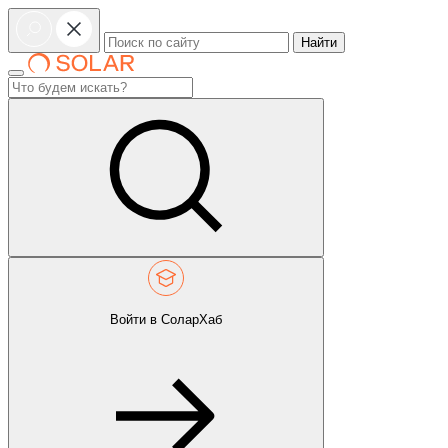
Найти
Войти в СоларХаб