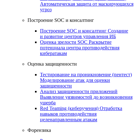
Автоматическая защита от маскирующихся
угроз
Построение SOC и консалтинг
Построение SOC и консалтинг
Создание
и развитие центров управления ИБ
Оценка зрелости SOC
Раскрытие
потенциала центра противодействия
кибератакам
Оценка защищенности
Тестирование на проникновение (пентест)
Моделирование атак для оценки
защищенности
Анализ защищенности приложений
Выявление уязвимостей до возникновения
ущерба
Red Teaming (киберучения)
Отработка
навыков противодействия
целенаправленным атакам
Форензика