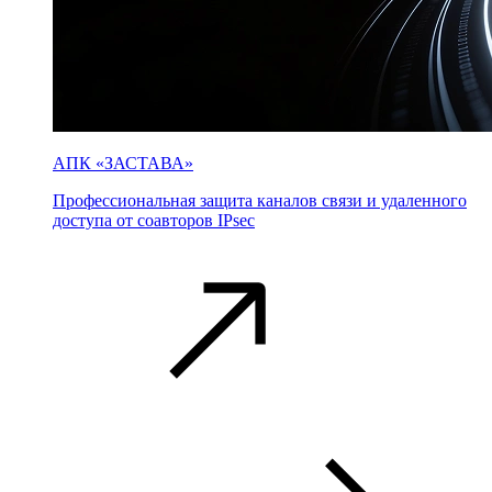
АПК «ЗАСТАВА»
Профессиональная защита каналов связи и удаленного
доступа от соавторов IPsec