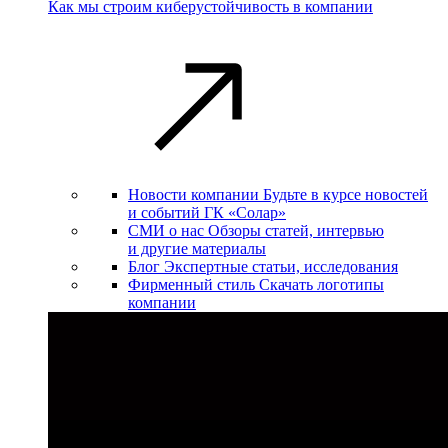
Как мы строим киберустойчивость в компании
Новости компании
Будьте в курсе новостей
и событий ГК «Солар»
СМИ о нас
Обзоры статей, интервью
и другие материалы
Блог
Экспертные статьи, исследования
Фирменный стиль
Скачать логотипы
компании