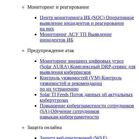
Мониторинг и реагирование
Центр мониторинга ИБ (SOC)
Оперативное
выявление инцидентов и реагирование
на них
Мониторинг АСУ ТП
Выявление
инцидентов ИБ
Предупреждение атак
Мониторинг внешних цифровых угроз
(Solar AURA)
Комплексный DRP-сервис для
выявления киберрисков
Контроль уязвимостей (VM)
Контроль
уязвимостей и рекомендации
по их устранению
Solar TI Feeds
Поток данных об актуальных
киберугрозах
Повышение киберграмотности сотрудников
(SA)
Обучение сотрудников
навыкам киберграмотности
Защита онлайна
Защита веб-приложений (WAF)