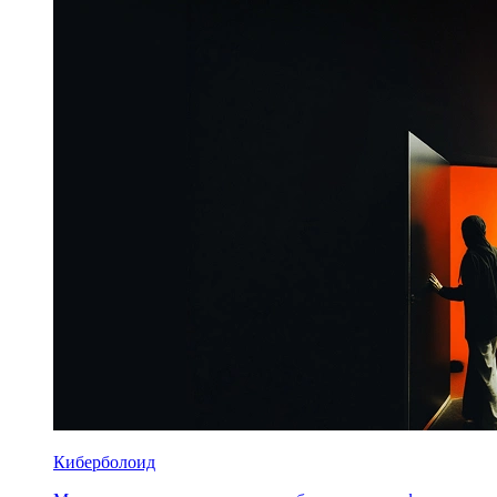
Киберболоид