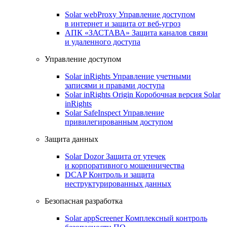
Solar webProxy
Управление доступом
в интернет и защита от веб-угроз
АПК «ЗАСТАВА»
Защита каналов связи
и удаленного доступа
Управление доступом
Solar inRights
Управление учетными
записями и правами доступа
Solar inRights Origin
Коробочная версия Solar
inRights
Solar SafeInspect
Управление
привилегированным доступом
Защита данных
Solar Dozor
Защита от утечек
и корпоративного мошенничества
DCAP
Контроль и защита
неструктурированных данных
Безопасная разработка
Solar appScreener
Комплексный контроль