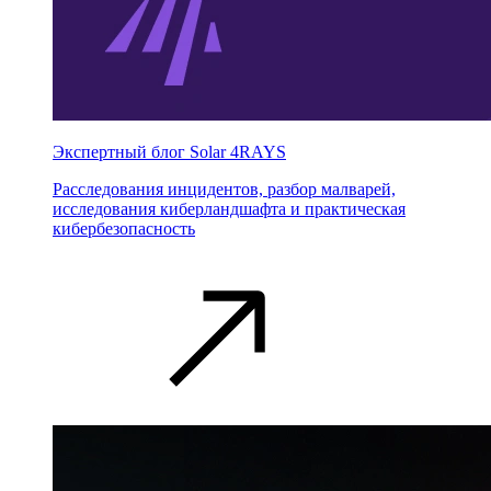
Экспертный блог Solar 4RAYS
Расследования инцидентов, разбор малварей,
исследования киберландшафта и практическая
кибербезопасность