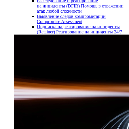
Расследование и реагирование
на инциденты (DFIR)
Помощь в отражении
атак любой сложности
Выявление следов компрометации
Compromise Assessment
Подписка на реагирование на инциденты
(Retainer)
Реагирование на инциденты 24/7