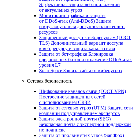
Эффективная защита веб-приложений
от актуальных угроз
Мониторинг трафика и защиты
от DDoS‑атак (Anti‑DDoS)
Защита
и круглосуточная доступность интернет-
ресурсов
Защищенный доступ к веб-ресурсам (ГОСТ
TLS)
Дополнительный вариант доступа
к веб‑ресурсу и защита канала связи
Защита от бот‑трафика
Блокировка
вредоносных ботов и отражение DDoS‑атак
уровня L7
Solar Space
Защита сайта от киберугроз
Сетевая безопасность
Шифрование каналов связи (ГОСТ VPN)
Построение защищенных сетей
с использованием СКЗИ
Защита от сетевых угроз (UTM)
Защита сети
компании под управлением экспертов
Защита электронной почты (SEG)
Безопасная почта с экспертной поддержкой
по подписке
Защита от продвинутых угроз (Sandbox)