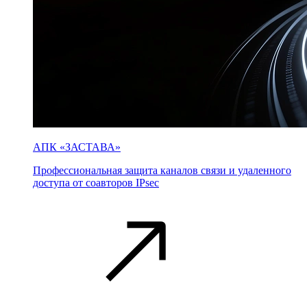
АПК «ЗАСТАВА»
Профессиональная защита каналов связи и удаленного
доступа от соавторов IPsec