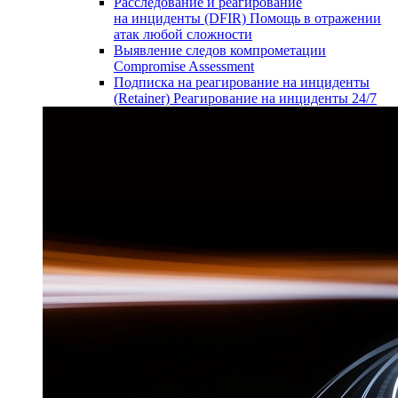
Расследование и реагирование
на инциденты (DFIR)
Помощь в отражении
атак любой сложности
Выявление следов компрометации
Compromise Assessment
Подписка на реагирование на инциденты
(Retainer)
Реагирование на инциденты 24/7