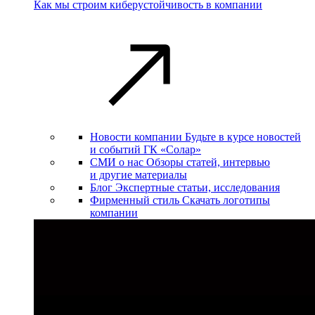
Как мы строим киберустойчивость в компании
Новости компании
Будьте в курсе новостей
и событий ГК «Солар»
СМИ о нас
Обзоры статей, интервью
и другие материалы
Блог
Экспертные статьи, исследования
Фирменный стиль
Скачать логотипы
компании