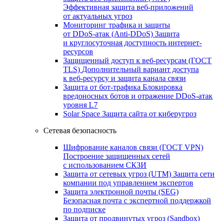
Эффективная защита веб-приложений
от актуальных угроз
Мониторинг трафика и защиты
от DDoS‑атак (Anti‑DDoS)
Защита
и круглосуточная доступность интернет-
ресурсов
Защищенный доступ к веб-ресурсам (ГОСТ
TLS)
Дополнительный вариант доступа
к веб‑ресурсу и защита канала связи
Защита от бот‑трафика
Блокировка
вредоносных ботов и отражение DDoS‑атак
уровня L7
Solar Space
Защита сайта от киберугроз
Сетевая безопасность
Шифрование каналов связи (ГОСТ VPN)
Построение защищенных сетей
с использованием СКЗИ
Защита от сетевых угроз (UTM)
Защита сети
компании под управлением экспертов
Защита электронной почты (SEG)
Безопасная почта с экспертной поддержкой
по подписке
Защита от продвинутых угроз (Sandbox)