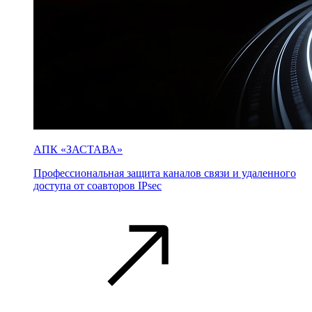
АПК «ЗАСТАВА»
Профессиональная защита каналов связи и удаленного
доступа от соавторов IPsec