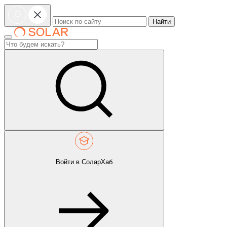
Найти
Войти в СоларХаб