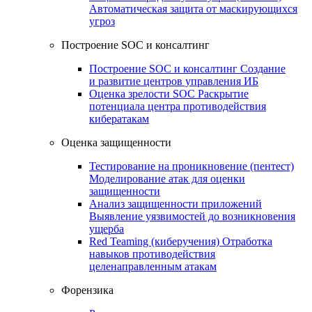
Автоматическая защита от маскирующихся
угроз
Построение SOC и консалтинг
Построение SOC и консалтинг
Создание
и развитие центров управления ИБ
Оценка зрелости SOC
Раскрытие
потенциала центра противодействия
кибератакам
Оценка защищенности
Тестирование на проникновение (пентест)
Моделирование атак для оценки
защищенности
Анализ защищенности приложений
Выявление уязвимостей до возникновения
ущерба
Red Teaming (киберучения)
Отработка
навыков противодействия
целенаправленным атакам
Форензика