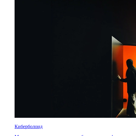
Киберболоид