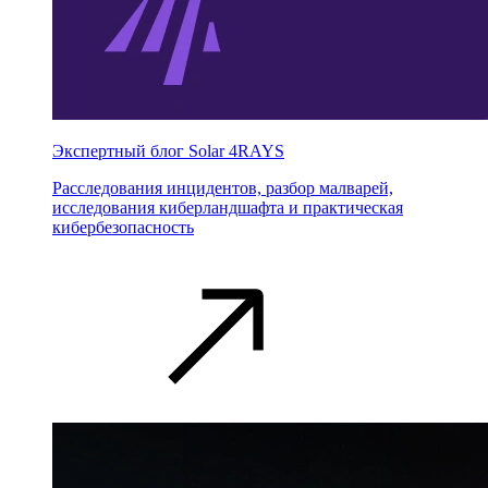
Экспертный блог Solar 4RAYS
Расследования инцидентов, разбор малварей,
исследования киберландшафта и практическая
кибербезопасность