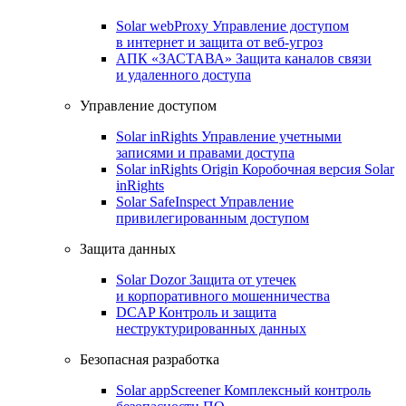
Solar webProxy
Управление доступом
в интернет и защита от веб-угроз
АПК «ЗАСТАВА»
Защита каналов связи
и удаленного доступа
Управление доступом
Solar inRights
Управление учетными
записями и правами доступа
Solar inRights Origin
Коробочная версия Solar
inRights
Solar SafeInspect
Управление
привилегированным доступом
Защита данных
Solar Dozor
Защита от утечек
и корпоративного мошенничества
DCAP
Контроль и защита
неструктурированных данных
Безопасная разработка
Solar appScreener
Комплексный контроль