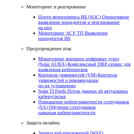
Мониторинг и реагирование
Центр мониторинга ИБ (SOC)
Оперативное
выявление инцидентов и реагирование
на них
Мониторинг АСУ ТП
Выявление
инцидентов ИБ
Предупреждение атак
Мониторинг внешних цифровых угроз
(Solar AURA)
Комплексный DRP-сервис для
выявления киберрисков
Контроль уязвимостей (VM)
Контроль
уязвимостей и рекомендации
по их устранению
Solar TI Feeds
Поток данных об актуальных
киберугрозах
Повышение киберграмотности сотрудников
(SA)
Обучение сотрудников
навыкам киберграмотности
Защита онлайна
Защита веб-приложений (WAF)