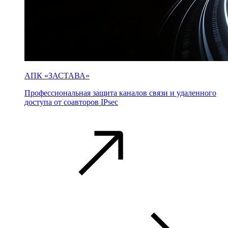
АПК «ЗАСТАВА»
Профессиональная защита каналов связи и удаленного
доступа от соавторов IPsec