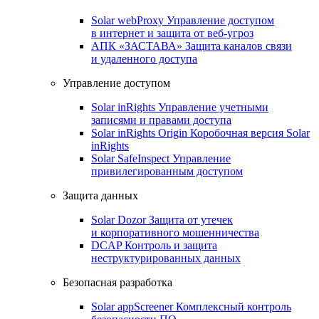
Solar webProxy
Управление доступом
в интернет и защита от веб-угроз
АПК «ЗАСТАВА»
Защита каналов связи
и удаленного доступа
Управление доступом
Solar inRights
Управление учетными
записями и правами доступа
Solar inRights Origin
Коробочная версия Solar
inRights
Solar SafeInspect
Управление
привилегированным доступом
Защита данных
Solar Dozor
Защита от утечек
и корпоративного мошенничества
DCAP
Контроль и защита
неструктурированных данных
Безопасная разработка
Solar appScreener
Комплексный контроль