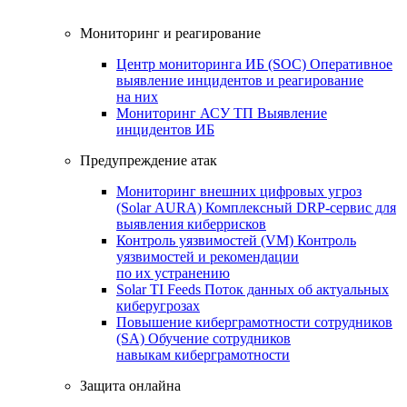
Мониторинг и реагирование
Центр мониторинга ИБ (SOC)
Оперативное
выявление инцидентов и реагирование
на них
Мониторинг АСУ ТП
Выявление
инцидентов ИБ
Предупреждение атак
Мониторинг внешних цифровых угроз
(Solar AURA)
Комплексный DRP-сервис для
выявления киберрисков
Контроль уязвимостей (VM)
Контроль
уязвимостей и рекомендации
по их устранению
Solar TI Feeds
Поток данных об актуальных
киберугрозах
Повышение киберграмотности сотрудников
(SA)
Обучение сотрудников
навыкам киберграмотности
Защита онлайна