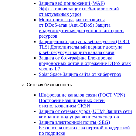
Защита веб-приложений (WAF)
Эффективная защита веб-приложений
от актуальных угроз
Мониторинг трафика и защиты
от DDoS‑атак (Anti‑DDoS)
Защита
и круглосуточная доступность интернет-
ресурсов
Защищенный доступ к веб-ресурсам (ГОСТ
TLS)
Дополнительный вариант доступа
к веб‑ресурсу и защита канала связи
Защита от бот‑трафика
Блокировка
вредоносных ботов и отражение DDoS‑атак
уровня L7
Solar Space
Защита сайта от киберугроз
Сетевая безопасность
Шифрование каналов связи (ГОСТ VPN)
Построение защищенных сетей
с использованием СКЗИ
Защита от сетевых угроз (UTM)
Защита сети
компании под управлением экспертов
Защита электронной почты (SEG)
Безопасная почта с экспертной поддержкой
по подписке