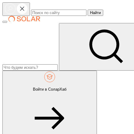
Найти
Войти в СоларХаб