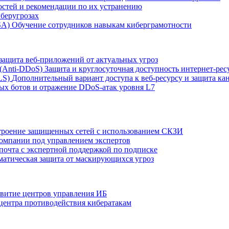
остей и рекомендации по их устранению
беругрозах
SA)
Обучение сотрудников навыкам киберграмотности
защита веб-приложений от актуальных угроз
 (Anti‑DDoS)
Защита и круглосуточная доступность интернет-рес
LS)
Дополнительный вариант доступа к веб‑ресурсу и защита кан
ых ботов и отражение DDoS‑атак уровня L7
роение защищенных сетей с использованием СКЗИ
компании под управлением экспертов
 почта с экспертной поддержкой по подписке
атическая защита от маскирующихся угроз
звитие центров управления ИБ
центра противодействия кибератакам