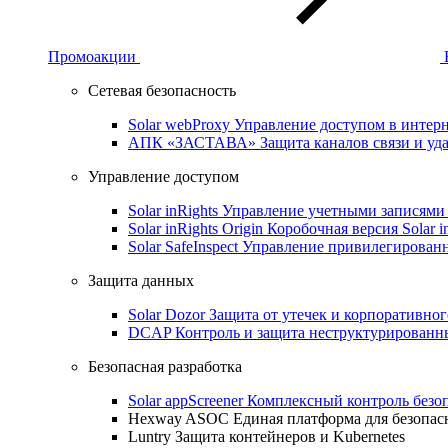
Промоакции
Сетевая безопасность
Solar webProxy
Управление доступом в интерне
АПК «ЗАСТАВА»
Защита каналов связи и уд
Управление доступом
Solar inRights
Управление учетными записями 
Solar inRights Origin
Коробочная версия Solar i
Solar SafeInspect
Управление привилегирован
Защита данных
Solar Dozor
Защита от утечек и корпоративно
DCAP
Контроль и защита неструктурирован
Безопасная разработка
Solar appScreener
Комплексный контроль безо
Hexway ASOC
Единая платформа для безопас
Luntry
Защита контейнеров и Kubernetes