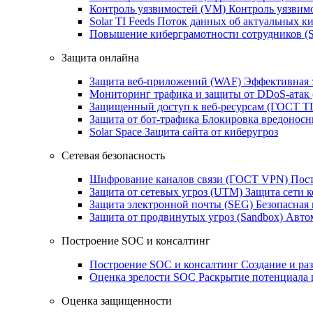
Контроль уязвимостей (VM)
Контроль уязвим
Solar TI Feeds
Поток данных об актуальных ки
Повышение киберграмотности сотрудников (
Защита онлайна
Защита веб-приложений (WAF)
Эффективная 
Мониторинг трафика и защиты от DDoS‑атак
Защищенный доступ к веб-ресурсам (ГОСТ T
Защита от бот‑трафика
Блокировка вредоносн
Solar Space
Защита сайта от киберугроз
Сетевая безопасность
Шифрование каналов связи (ГОСТ VPN)
Пост
Защита от сетевых угроз (UTM)
Защита сети 
Защита электронной почты (SEG)
Безопасная
Защита от продвинутых угроз (Sandbox)
Автом
Построение SOC и консалтинг
Построение SOC и консалтинг
Создание и ра
Оценка зрелости SOC
Раскрытие потенциала 
Оценка защищенности