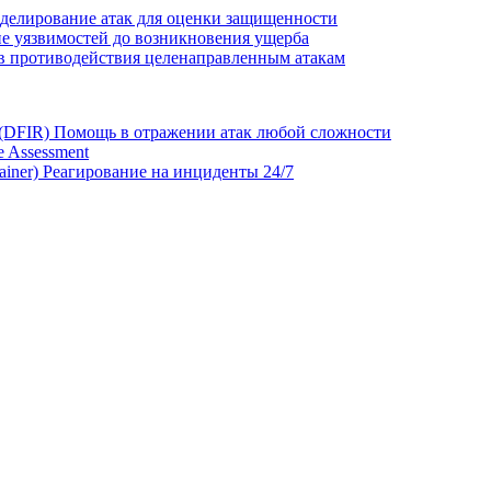
делирование атак для оценки защищенности
е уязвимостей до возникновения ущерба
в противодействия целенаправленным атакам
 (DFIR)
Помощь в отражении атак любой сложности
 Assessment
ainer)
Реагирование на инциденты 24/7