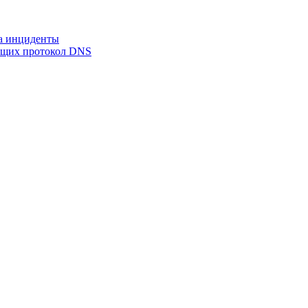
на инциденты
ующих протокол DNS