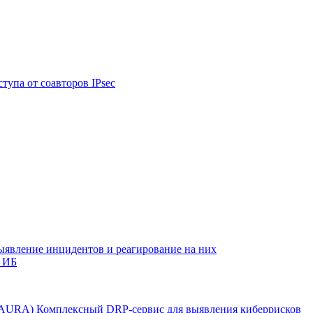
тупа от соавторов IPsec
ыявление инцидентов и реагирование на них
 ИБ
r AURA)
Комплексный DRP-сервис для выявления киберрисков