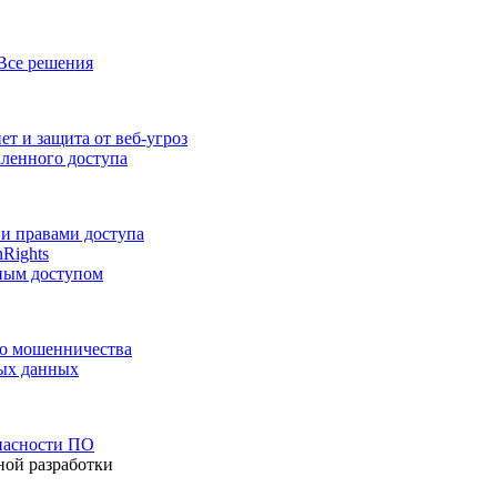
Все решения
т и защита от веб-угроз
аленного доступа
и правами доступа
nRights
ным доступом
го мошенничества
ных данных
пасности ПО
ной разработки