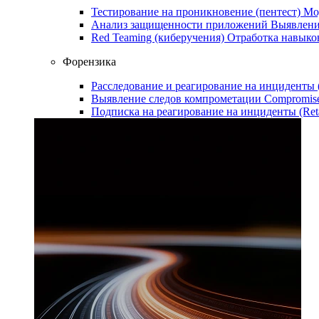
Тестирование на проникновение (пентест)
Мо
Анализ защищенности приложений
Выявлени
Red Teaming (киберучения)
Отработка навыко
Форензика
Расследование и реагирование на инциденты
Выявление следов компрометации
Compromise
Подписка на реагирование на инциденты (Ret