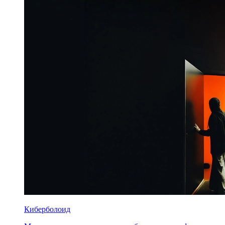
Киберболоид