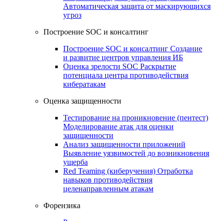
Автоматическая защита от маскирующихся
угроз
Построение SOC и консалтинг
Построение SOC и консалтинг
Создание
и развитие центров управления ИБ
Оценка зрелости SOC
Раскрытие
потенциала центра противодействия
кибератакам
Оценка защищенности
Тестирование на проникновение (пентест)
Моделирование атак для оценки
защищенности
Анализ защищенности приложений
Выявление уязвимостей до возникновения
ущерба
Red Teaming (киберучения)
Отработка
навыков противодействия
целенаправленным атакам
Форензика