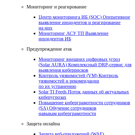
Мониторинг и реагирование
Центр мониторинга ИБ (SOC)
Оперативное
выявление инцидентов и реагирование
на них
Мониторинг АСУ ТП
Выявление
инцидентов ИБ
Предупреждение атак
Мониторинг внешних цифровых угроз
(Solar AURA)
Комплексный DRP-сервис для
выявления киберрисков
Контроль уязвимостей (VM)
Контроль
уязвимостей и рекомендации
по их устранению
Solar TI Feeds
Поток данных об актуальных
киберугрозах
Повышение киберграмотности сотрудников
(SA)
Обучение сотрудников
навыкам киберграмотности
Защита онлайна
Защита веб-приложений (WAF)