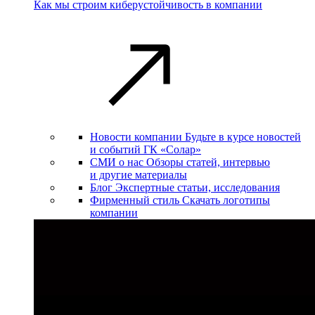
Как мы строим киберустойчивость в компании
Новости компании
Будьте в курсе новостей
и событий ГК «Солар»
СМИ о нас
Обзоры статей, интервью
и другие материалы
Блог
Экспертные статьи, исследования
Фирменный стиль
Скачать логотипы
компании