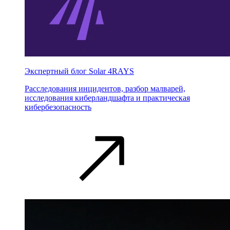
Экспертный блог Solar 4RAYS
Расследования инцидентов, разбор малварей,
исследования киберландшафта и практическая
кибербезопасность