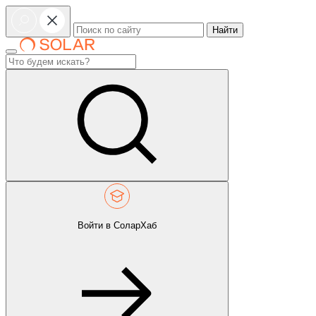
Найти
Войти в СоларХаб