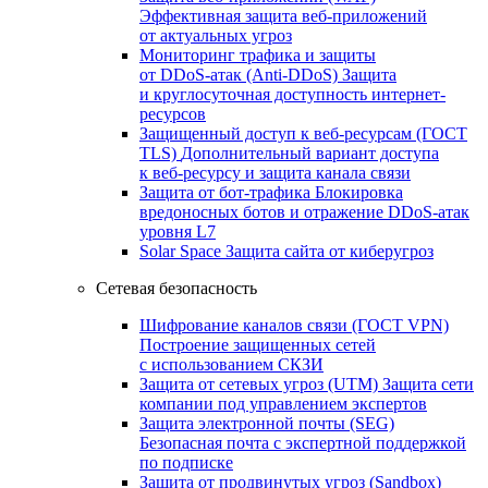
Эффективная защита веб-приложений
от актуальных угроз
Мониторинг трафика и защиты
от DDoS‑атак (Anti‑DDoS)
Защита
и круглосуточная доступность интернет-
ресурсов
Защищенный доступ к веб-ресурсам (ГОСТ
TLS)
Дополнительный вариант доступа
к веб‑ресурсу и защита канала связи
Защита от бот‑трафика
Блокировка
вредоносных ботов и отражение DDoS‑атак
уровня L7
Solar Space
Защита сайта от киберугроз
Сетевая безопасность
Шифрование каналов связи (ГОСТ VPN)
Построение защищенных сетей
с использованием СКЗИ
Защита от сетевых угроз (UTM)
Защита сети
компании под управлением экспертов
Защита электронной почты (SEG)
Безопасная почта с экспертной поддержкой
по подписке
Защита от продвинутых угроз (Sandbox)