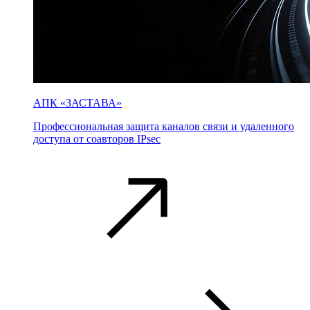
АПК «ЗАСТАВА»
Профессиональная защита каналов связи и удаленного
доступа от соавторов IPsec