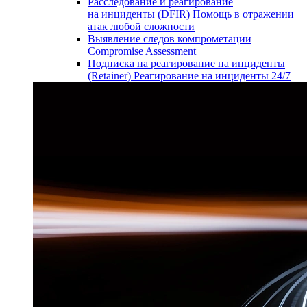
Расследование и реагирование
на инциденты (DFIR)
Помощь в отражении
атак любой сложности
Выявление следов компрометации
Compromise Assessment
Подписка на реагирование на инциденты
(Retainer)
Реагирование на инциденты 24/7