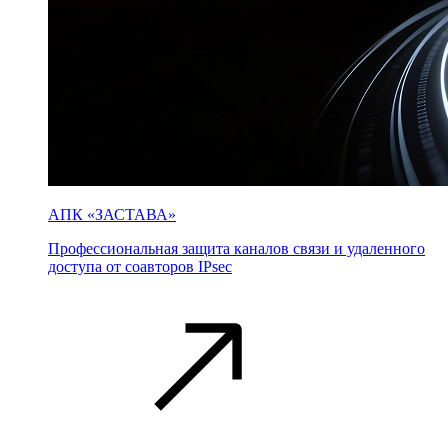
АПК «ЗАСТАВА»
Профессиональная защита каналов связи и удаленного
доступа от соавторов IPsec