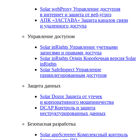
Solar webProxy
Управление доступом
в интернет и защита от веб-угроз
АПК «ЗАСТАВА»
Защита каналов связи
и удаленного доступа
Управление доступом
Solar inRights
Управление учетными
записями и правами доступа
Solar inRights Origin
Коробочная версия Solar
inRights
Solar SafeInspect
Управление
привилегированным доступом
Защита данных
Solar Dozor
Защита от утечек
и корпоративного мошенничества
DCAP
Контроль и защита
неструктурированных данных
Безопасная разработка
Solar appScreener
Комплексный контроль