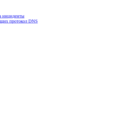
на инциденты
ующих протокол DNS