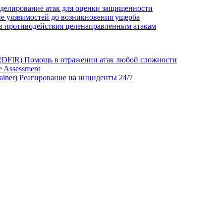
делирование атак для оценки защищенности
е уязвимостей до возникновения ущерба
в противодействия целенаправленным атакам
 (DFIR)
Помощь в отражении атак любой сложности
 Assessment
ainer)
Реагирование на инциденты 24/7