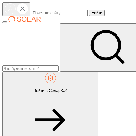
Найти
Войти в СоларХаб