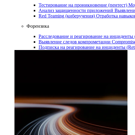
Тестирование на проникновение (пентест)
Мо
Анализ защищенности приложений
Выявлени
Red Teaming (киберучения)
Отработка навыко
Форензика
Расследование и реагирование на инциденты
Выявление следов компрометации
Compromise
Подписка на реагирование на инциденты (Ret