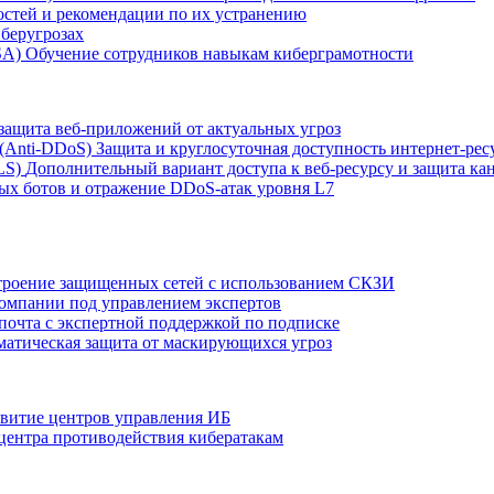
остей и рекомендации по их устранению
беругрозах
SA)
Обучение сотрудников навыкам киберграмотности
защита веб-приложений от актуальных угроз
 (Anti‑DDoS)
Защита и круглосуточная доступность интернет-рес
LS)
Дополнительный вариант доступа к веб‑ресурсу и защита кан
ых ботов и отражение DDoS‑атак уровня L7
роение защищенных сетей с использованием СКЗИ
компании под управлением экспертов
 почта с экспертной поддержкой по подписке
атическая защита от маскирующихся угроз
звитие центров управления ИБ
центра противодействия кибератакам