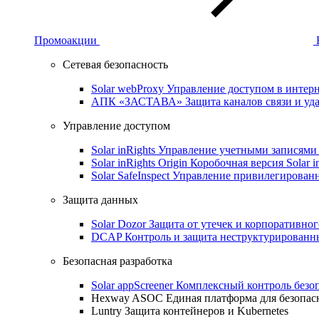
Промоакции
Сетевая безопасность
Solar webProxy
Управление доступом в интерне
АПК «ЗАСТАВА»
Защита каналов связи и уд
Управление доступом
Solar inRights
Управление учетными записями 
Solar inRights Origin
Коробочная версия Solar i
Solar SafeInspect
Управление привилегирован
Защита данных
Solar Dozor
Защита от утечек и корпоративно
DCAP
Контроль и защита неструктурирован
Безопасная разработка
Solar appScreener
Комплексный контроль безо
Hexway ASOC
Единая платформа для безопас
Luntry
Защита контейнеров и Kubernetes