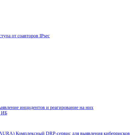
тупа от соавторов IPsec
ыявление инцидентов и реагирование на них
 ИБ
r AURA)
Комплексный DRP-сервис для выявления киберрисков