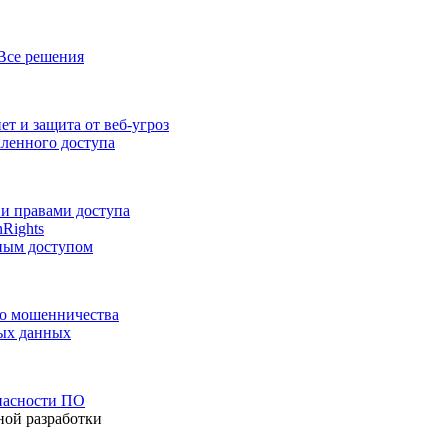
Все решения
т и защита от веб-угроз
аленного доступа
и правами доступа
nRights
ным доступом
го мошенничества
ных данных
пасности ПО
ной разработки