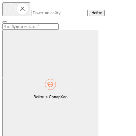
Найти
Войти в СоларХаб