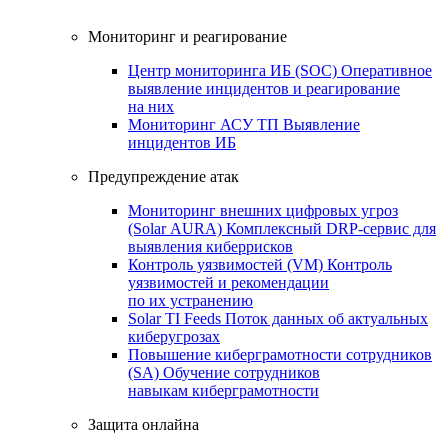
Мониторинг и реагирование
Центр мониторинга ИБ (SOC)
Оперативное
выявление инцидентов и реагирование
на них
Мониторинг АСУ ТП
Выявление
инцидентов ИБ
Предупреждение атак
Мониторинг внешних цифровых угроз
(Solar AURA)
Комплексный DRP-сервис для
выявления киберрисков
Контроль уязвимостей (VM)
Контроль
уязвимостей и рекомендации
по их устранению
Solar TI Feeds
Поток данных об актуальных
киберугрозах
Повышение киберграмотности сотрудников
(SA)
Обучение сотрудников
навыкам киберграмотности
Защита онлайна