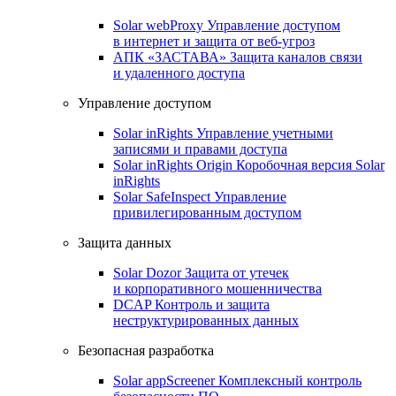
Solar webProxy
Управление доступом
в интернет и защита от веб-угроз
АПК «ЗАСТАВА»
Защита каналов связи
и удаленного доступа
Управление доступом
Solar inRights
Управление учетными
записями и правами доступа
Solar inRights Origin
Коробочная версия Solar
inRights
Solar SafeInspect
Управление
привилегированным доступом
Защита данных
Solar Dozor
Защита от утечек
и корпоративного мошенничества
DCAP
Контроль и защита
неструктурированных данных
Безопасная разработка
Solar appScreener
Комплексный контроль