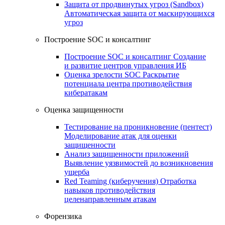
Защита от продвинутых угроз (Sandbox)
Автоматическая защита от маскирующихся
угроз
Построение SOC и консалтинг
Построение SOC и консалтинг
Создание
и развитие центров управления ИБ
Оценка зрелости SOC
Раскрытие
потенциала центра противодействия
кибератакам
Оценка защищенности
Тестирование на проникновение (пентест)
Моделирование атак для оценки
защищенности
Анализ защищенности приложений
Выявление уязвимостей до возникновения
ущерба
Red Teaming (киберучения)
Отработка
навыков противодействия
целенаправленным атакам
Форензика