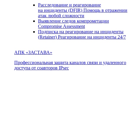
Расследование и реагирование
на инциденты (DFIR)
Помощь в отражении
атак любой сложности
Выявление следов компрометации
Compromise Assessment
Подписка на реагирование на инциденты
(Retainer)
Реагирование на инциденты 24/7
АПК «ЗАСТАВА»
Профессиональная защита каналов связи и удаленного
доступа от соавторов IPsec