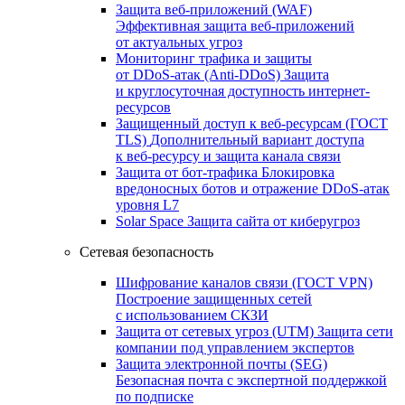
Защита веб-приложений (WAF)
Эффективная защита веб-приложений
от актуальных угроз
Мониторинг трафика и защиты
от DDoS‑атак (Anti‑DDoS)
Защита
и круглосуточная доступность интернет-
ресурсов
Защищенный доступ к веб-ресурсам (ГОСТ
TLS)
Дополнительный вариант доступа
к веб‑ресурсу и защита канала связи
Защита от бот‑трафика
Блокировка
вредоносных ботов и отражение DDoS‑атак
уровня L7
Solar Space
Защита сайта от киберугроз
Сетевая безопасность
Шифрование каналов связи (ГОСТ VPN)
Построение защищенных сетей
с использованием СКЗИ
Защита от сетевых угроз (UTM)
Защита сети
компании под управлением экспертов
Защита электронной почты (SEG)
Безопасная почта с экспертной поддержкой
по подписке