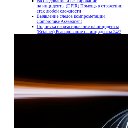
Расследование и реагирование
на инциденты (DFIR)
Помощь в отражении
атак любой сложности
Выявление следов компрометации
Compromise Assessment
Подписка на реагирование на инциденты
(Retainer)
Реагирование на инциденты 24/7