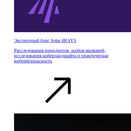
Экспертный блог Solar 4RAYS
Расследования инцидентов, разбор малварей,
исследования киберландшафта и практическая
кибербезопасность