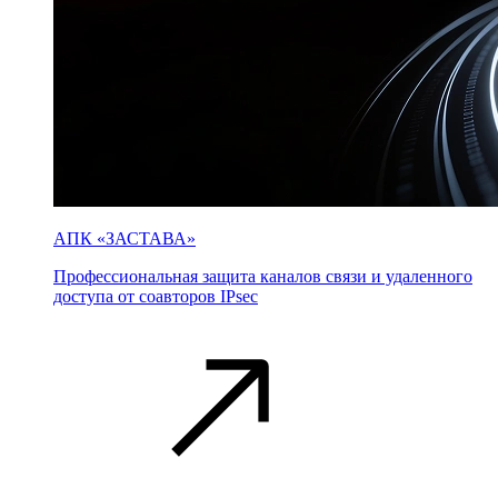
АПК «ЗАСТАВА»
Профессиональная защита каналов связи и удаленного
доступа от соавторов IPsec