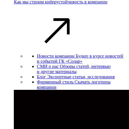
Как мы строим киберустойчивость в компании
Новости компании
Будьте в курсе новостей
и событий ГК «Солар»
СМИ о нас
Обзоры статей, интервью
и другие материалы
Блог
Экспертные статьи, исследования
Фирменный стиль
Скачать логотипы
компании