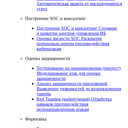
Автоматическая защита от маскирующихся
угроз
Построение SOC и консалтинг
Построение SOC и консалтинг
Создание
и развитие центров управления ИБ
Оценка зрелости SOC
Раскрытие
потенциала центра противодействия
кибератакам
Оценка защищенности
Тестирование на проникновение (пентест)
Моделирование атак для оценки
защищенности
Анализ защищенности приложений
Выявление уязвимостей до возникновения
ущерба
Red Teaming (киберучения)
Отработка
навыков противодействия
целенаправленным атакам
Форензика