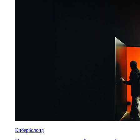
Киберболоид