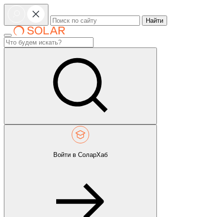
Найти
Войти в СоларХаб