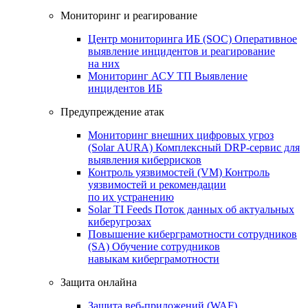
Мониторинг и реагирование
Центр мониторинга ИБ (SOC)
Оперативное
выявление инцидентов и реагирование
на них
Мониторинг АСУ ТП
Выявление
инцидентов ИБ
Предупреждение атак
Мониторинг внешних цифровых угроз
(Solar AURA)
Комплексный DRP-сервис для
выявления киберрисков
Контроль уязвимостей (VM)
Контроль
уязвимостей и рекомендации
по их устранению
Solar TI Feeds
Поток данных об актуальных
киберугрозах
Повышение киберграмотности сотрудников
(SA)
Обучение сотрудников
навыкам киберграмотности
Защита онлайна
Защита веб-приложений (WAF)