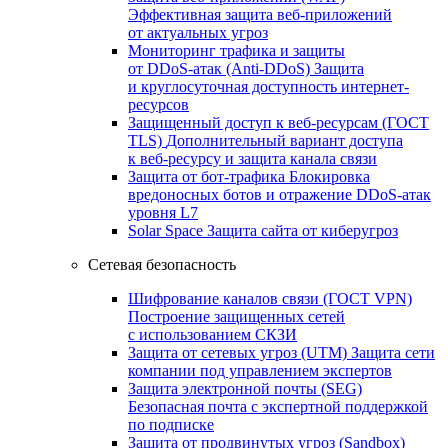
Эффективная защита веб-приложений
от актуальных угроз
Мониторинг трафика и защиты
от DDoS‑атак (Anti‑DDoS)
Защита
и круглосуточная доступность интернет-
ресурсов
Защищенный доступ к веб-ресурсам (ГОСТ
TLS)
Дополнительный вариант доступа
к веб‑ресурсу и защита канала связи
Защита от бот‑трафика
Блокировка
вредоносных ботов и отражение DDoS‑атак
уровня L7
Solar Space
Защита сайта от киберугроз
Сетевая безопасность
Шифрование каналов связи (ГОСТ VPN)
Построение защищенных сетей
с использованием СКЗИ
Защита от сетевых угроз (UTM)
Защита сети
компании под управлением экспертов
Защита электронной почты (SEG)
Безопасная почта с экспертной поддержкой
по подписке
Защита от продвинутых угроз (Sandbox)