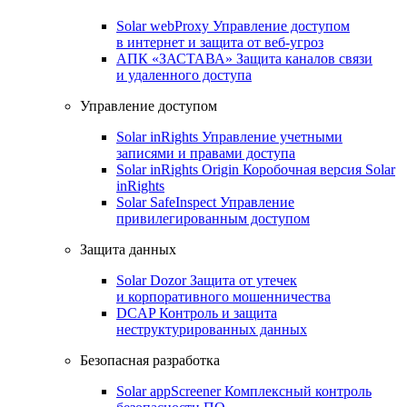
Solar webProxy
Управление доступом
в интернет и защита от веб-угроз
АПК «ЗАСТАВА»
Защита каналов связи
и удаленного доступа
Управление доступом
Solar inRights
Управление учетными
записями и правами доступа
Solar inRights Origin
Коробочная версия Solar
inRights
Solar SafeInspect
Управление
привилегированным доступом
Защита данных
Solar Dozor
Защита от утечек
и корпоративного мошенничества
DCAP
Контроль и защита
неструктурированных данных
Безопасная разработка
Solar appScreener
Комплексный контроль