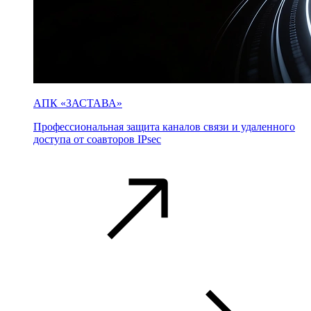
АПК «ЗАСТАВА»
Профессиональная защита каналов связи и удаленного
доступа от соавторов IPsec