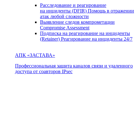
Расследование и реагирование
на инциденты (DFIR)
Помощь в отражении
атак любой сложности
Выявление следов компрометации
Compromise Assessment
Подписка на реагирование на инциденты
(Retainer)
Реагирование на инциденты 24/7
АПК «ЗАСТАВА»
Профессиональная защита каналов связи и удаленного
доступа от соавторов IPsec