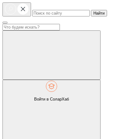
Найти
Войти в СоларХаб