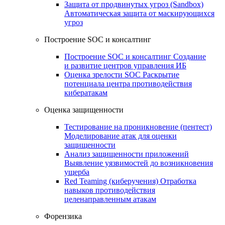
Защита от продвинутых угроз (Sandbox)
Автоматическая защита от маскирующихся
угроз
Построение SOC и консалтинг
Построение SOC и консалтинг
Создание
и развитие центров управления ИБ
Оценка зрелости SOC
Раскрытие
потенциала центра противодействия
кибератакам
Оценка защищенности
Тестирование на проникновение (пентест)
Моделирование атак для оценки
защищенности
Анализ защищенности приложений
Выявление уязвимостей до возникновения
ущерба
Red Teaming (киберучения)
Отработка
навыков противодействия
целенаправленным атакам
Форензика