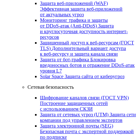
Защита веб-приложений (WAF)
Эффективная защита веб-приложений
от актуальных угроз
Мониторинг трафика и защиты
от DDoS‑атак (Anti‑DDoS)
Защита
и круглосуточная доступность интернет-
ресурсов
Защищенный доступ к веб-ресурсам (ГОСТ
TLS)
Дополнительный вариант доступа
к веб‑ресурсу и защита канала связи
Защита от бот‑трафика
Блокировка
вредоносных ботов и отражение DDoS‑атак
уровня L7
Solar Space
Защита сайта от киберугроз
Сетевая безопасность
Шифрование каналов связи (ГОСТ VPN)
Построение защищенных сетей
с использованием СКЗИ
Защита от сетевых угроз (UTM)
Защита сети
компании под управлением экспертов
Защита электронной почты (SEG)
Безопасная почта с экспертной поддержкой
по подписке