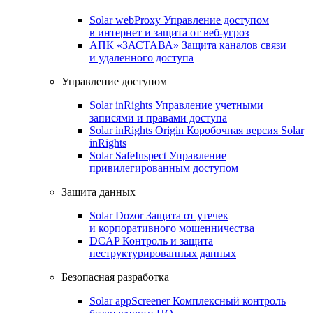
Solar webProxy
Управление доступом
в интернет и защита от веб-угроз
АПК «ЗАСТАВА»
Защита каналов связи
и удаленного доступа
Управление доступом
Solar inRights
Управление учетными
записями и правами доступа
Solar inRights Origin
Коробочная версия Solar
inRights
Solar SafeInspect
Управление
привилегированным доступом
Защита данных
Solar Dozor
Защита от утечек
и корпоративного мошенничества
DCAP
Контроль и защита
неструктурированных данных
Безопасная разработка
Solar appScreener
Комплексный контроль