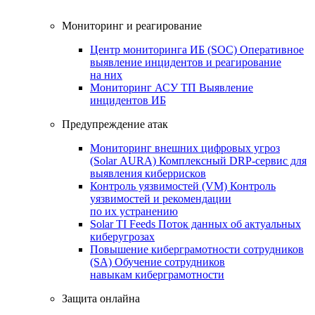
Мониторинг и реагирование
Центр мониторинга ИБ (SOC)
Оперативное
выявление инцидентов и реагирование
на них
Мониторинг АСУ ТП
Выявление
инцидентов ИБ
Предупреждение атак
Мониторинг внешних цифровых угроз
(Solar AURA)
Комплексный DRP-сервис для
выявления киберрисков
Контроль уязвимостей (VM)
Контроль
уязвимостей и рекомендации
по их устранению
Solar TI Feeds
Поток данных об актуальных
киберугрозах
Повышение киберграмотности сотрудников
(SA)
Обучение сотрудников
навыкам киберграмотности
Защита онлайна