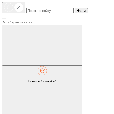
Найти
Войти в СоларХаб