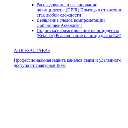
Расследование и реагирование
на инциденты (DFIR)
Помощь в отражении
атак любой сложности
Выявление следов компрометации
Compromise Assessment
Подписка на реагирование на инциденты
(Retainer)
Реагирование на инциденты 24/7
АПК «ЗАСТАВА»
Профессиональная защита каналов связи и удаленного
доступа от соавторов IPsec