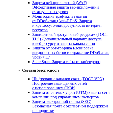
Защита веб-приложений (WAF)
Эффективная защита веб-приложений
от актуальных угроз
Мониторинг трафика и защиты
от DDoS‑атак (Anti‑DDoS)
Защита
и круглосуточная доступность интернет-
ресурсов
Защищенный доступ к веб-ресурсам (ГОСТ
TLS)
Дополнительный вариант доступа
к веб‑ресурсу и защита канала связи
Защита от бот‑трафика
Блокировка
вредоносных ботов и отражение DDoS‑атак
уровня L7
Solar Space
Защита сайта от киберугроз
Сетевая безопасность
Шифрование каналов связи (ГОСТ VPN)
Построение защищенных сетей
с использованием СКЗИ
Защита от сетевых угроз (UTM)
Защита сети
компании под управлением экспертов
Защита электронной почты (SEG)
Безопасная почта с экспертной поддержкой
по подписке