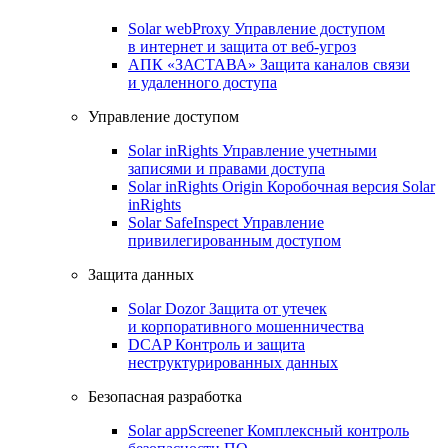
Solar webProxy
Управление доступом
в интернет и защита от веб-угроз
АПК «ЗАСТАВА»
Защита каналов связи
и удаленного доступа
Управление доступом
Solar inRights
Управление учетными
записями и правами доступа
Solar inRights Origin
Коробочная версия Solar
inRights
Solar SafeInspect
Управление
привилегированным доступом
Защита данных
Solar Dozor
Защита от утечек
и корпоративного мошенничества
DCAP
Контроль и защита
неструктурированных данных
Безопасная разработка
Solar appScreener
Комплексный контроль