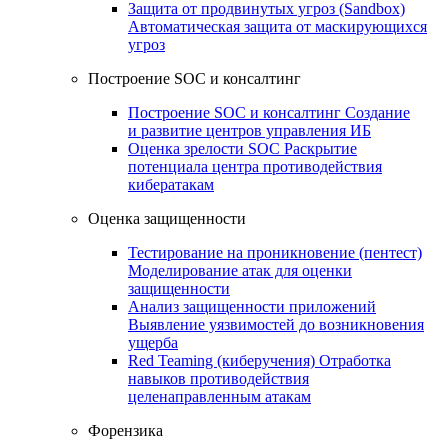
Защита от продвинутых угроз (Sandbox)
Автоматическая защита от маскирующихся
угроз
Построение SOC и консалтинг
Построение SOC и консалтинг
Создание
и развитие центров управления ИБ
Оценка зрелости SOC
Раскрытие
потенциала центра противодействия
кибератакам
Оценка защищенности
Тестирование на проникновение (пентест)
Моделирование атак для оценки
защищенности
Анализ защищенности приложений
Выявление уязвимостей до возникновения
ущерба
Red Teaming (киберучения)
Отработка
навыков противодействия
целенаправленным атакам
Форензика