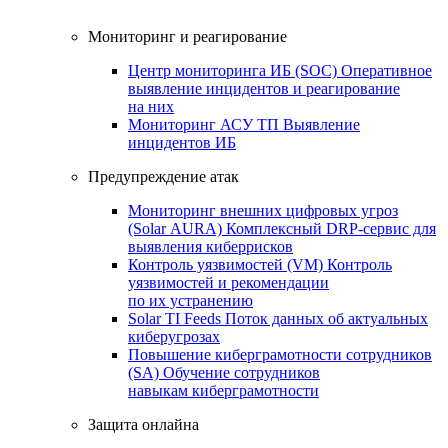
Мониторинг и реагирование
Центр мониторинга ИБ (SOC)
Оперативное
выявление инцидентов и реагирование
на них
Мониторинг АСУ ТП
Выявление
инцидентов ИБ
Предупреждение атак
Мониторинг внешних цифровых угроз
(Solar AURA)
Комплексный DRP-сервис для
выявления киберрисков
Контроль уязвимостей (VM)
Контроль
уязвимостей и рекомендации
по их устранению
Solar TI Feeds
Поток данных об актуальных
киберугрозах
Повышение киберграмотности сотрудников
(SA)
Обучение сотрудников
навыкам киберграмотности
Защита онлайна