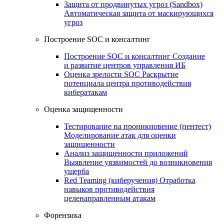
Защита от продвинутых угроз (Sandbox)
Автоматическая защита от маскирующихся
угроз
Построение SOC и консалтинг
Построение SOC и консалтинг
Создание
и развитие центров управления ИБ
Оценка зрелости SOC
Раскрытие
потенциала центра противодействия
кибератакам
Оценка защищенности
Тестирование на проникновение (пентест)
Моделирование атак для оценки
защищенности
Анализ защищенности приложений
Выявление уязвимостей до возникновения
ущерба
Red Teaming (киберучения)
Отработка
навыков противодействия
целенаправленным атакам
Форензика