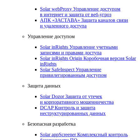
Solar webProxy
Управление доступом
в интернет и защита от веб-угроз
АПК «ЗАСТАВА»
Защита каналов связи
и удаленного доступа
Управление доступом
Solar inRights
Управление учетными
записями и правами доступа
Solar inRights Origin
Коробочная версия Solar
inRights
Solar SafeInspect
Управление
привилегированным доступом
Защита данных
Solar Dozor
Защита от утечек
и корпоративного мошенничества
DCAP
Контроль и защита
неструктурированных данных
Безопасная разработка
Solar appScreener
Комплексный контроль