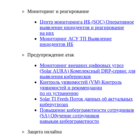
Мониторинг и реагирование
Центр мониторинга ИБ (SOC)
Оперативное
выявление инцидентов и реагирование
на них
Мониторинг АСУ ТП
Выявление
инцидентов ИБ
Предупреждение атак
Мониторинг внешних цифровых угроз
(Solar AURA)
Комплексный DRP-сервис для
выявления киберрисков
Контроль уязвимостей (VM)
Контроль
уязвимостей и рекомендации
по их устранению
Solar TI Feeds
Поток данных об актуальных
киберугрозах
Повышение киберграмотности сотрудников
(SA)
Обучение сотрудников
навыкам киберграмотности
Защита онлайна