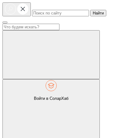
Найти
Войти в СоларХаб