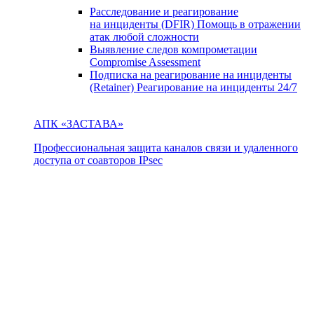
Расследование и реагирование
на инциденты (DFIR)
Помощь в отражении
атак любой сложности
Выявление следов компрометации
Compromise Assessment
Подписка на реагирование на инциденты
(Retainer)
Реагирование на инциденты 24/7
АПК «ЗАСТАВА»
Профессиональная защита каналов связи и удаленного
доступа от соавторов IPsec