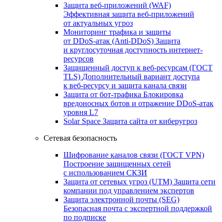
Защита веб-приложений (WAF)
Эффективная защита веб-приложений
от актуальных угроз
Мониторинг трафика и защиты
от DDoS‑атак (Anti‑DDoS)
Защита
и круглосуточная доступность интернет-
ресурсов
Защищенный доступ к веб-ресурсам (ГОСТ
TLS)
Дополнительный вариант доступа
к веб‑ресурсу и защита канала связи
Защита от бот‑трафика
Блокировка
вредоносных ботов и отражение DDoS‑атак
уровня L7
Solar Space
Защита сайта от киберугроз
Сетевая безопасность
Шифрование каналов связи (ГОСТ VPN)
Построение защищенных сетей
с использованием СКЗИ
Защита от сетевых угроз (UTM)
Защита сети
компании под управлением экспертов
Защита электронной почты (SEG)
Безопасная почта с экспертной поддержкой
по подписке