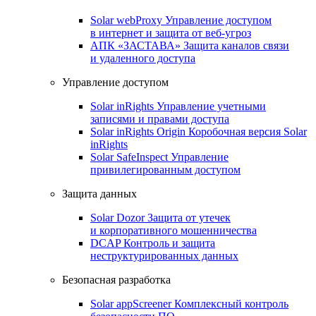
Solar webProxy
Управление доступом
в интернет и защита от веб-угроз
АПК «ЗАСТАВА»
Защита каналов связи
и удаленного доступа
Управление доступом
Solar inRights
Управление учетными
записями и правами доступа
Solar inRights Origin
Коробочная версия Solar
inRights
Solar SafeInspect
Управление
привилегированным доступом
Защита данных
Solar Dozor
Защита от утечек
и корпоративного мошенничества
DCAP
Контроль и защита
неструктурированных данных
Безопасная разработка
Solar appScreener
Комплексный контроль