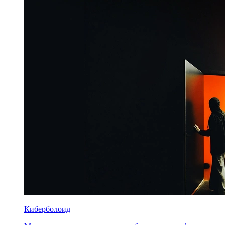
Киберболоид