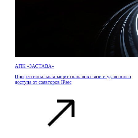
АПК «ЗАСТАВА»
Профессиональная защита каналов связи и удаленного
доступа от соавторов IPsec