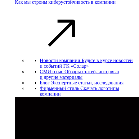
Как мы строим киберустойчивость в компании
Новости компании
Будьте в курсе новостей
и событий ГК «Солар»
СМИ о нас
Обзоры статей, интервью
и другие материалы
Блог
Экспертные статьи, исследования
Фирменный стиль
Скачать логотипы
компании