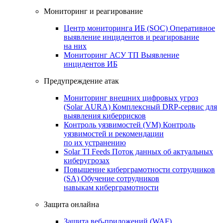
Мониторинг и реагирование
Центр мониторинга ИБ (SOC)
Оперативное
выявление инцидентов и реагирование
на них
Мониторинг АСУ ТП
Выявление
инцидентов ИБ
Предупреждение атак
Мониторинг внешних цифровых угроз
(Solar AURA)
Комплексный DRP-сервис для
выявления киберрисков
Контроль уязвимостей (VM)
Контроль
уязвимостей и рекомендации
по их устранению
Solar TI Feeds
Поток данных об актуальных
киберугрозах
Повышение киберграмотности сотрудников
(SA)
Обучение сотрудников
навыкам киберграмотности
Защита онлайна
Защита веб-приложений (WAF)