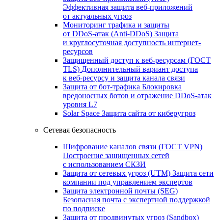
Эффективная защита веб-приложений
от актуальных угроз
Мониторинг трафика и защиты
от DDoS‑атак (Anti‑DDoS)
Защита
и круглосуточная доступность интернет-
ресурсов
Защищенный доступ к веб-ресурсам (ГОСТ
TLS)
Дополнительный вариант доступа
к веб‑ресурсу и защита канала связи
Защита от бот‑трафика
Блокировка
вредоносных ботов и отражение DDoS‑атак
уровня L7
Solar Space
Защита сайта от киберугроз
Сетевая безопасность
Шифрование каналов связи (ГОСТ VPN)
Построение защищенных сетей
с использованием СКЗИ
Защита от сетевых угроз (UTM)
Защита сети
компании под управлением экспертов
Защита электронной почты (SEG)
Безопасная почта с экспертной поддержкой
по подписке
Защита от продвинутых угроз (Sandbox)