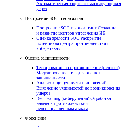
Автоматическая защита от маскирующихся
угроз
Построение SOC и консалтинг
Построение SOC и консалтинг
Создание
и развитие центров управления ИБ
Оценка зрелости SOC
Раскрытие
потенциала центра противодействия
кибератакам
Оценка защищенности
Тестирование на проникновение (пентест)
Моделирование атак для оценки
защищенности
Анализ защищенности приложений
Выявление уязвимостей до возникновения
ущерба
Red Teaming (киберучения)
Отработка
навыков противодействия
целенаправленным атакам
Форензика