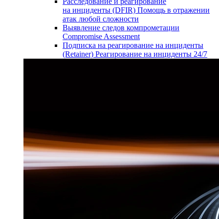
Расследование и реагирование
на инциденты (DFIR)
Помощь в отражении
атак любой сложности
Выявление следов компрометации
Compromise Assessment
Подписка на реагирование на инциденты
(Retainer)
Реагирование на инциденты 24/7