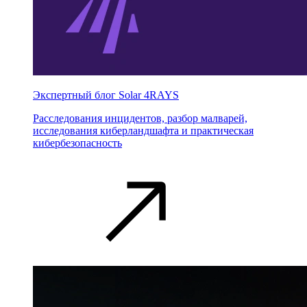
Экспертный блог Solar 4RAYS
Расследования инцидентов, разбор малварей,
исследования киберландшафта и практическая
кибербезопасность