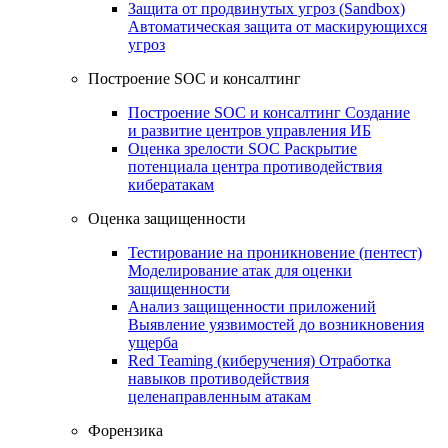
Защита от продвинутых угроз (Sandbox)
Автоматическая защита от маскирующихся
угроз
Построение SOC и консалтинг
Построение SOC и консалтинг
Создание
и развитие центров управления ИБ
Оценка зрелости SOC
Раскрытие
потенциала центра противодействия
кибератакам
Оценка защищенности
Тестирование на проникновение (пентест)
Моделирование атак для оценки
защищенности
Анализ защищенности приложений
Выявление уязвимостей до возникновения
ущерба
Red Teaming (киберучения)
Отработка
навыков противодействия
целенаправленным атакам
Форензика