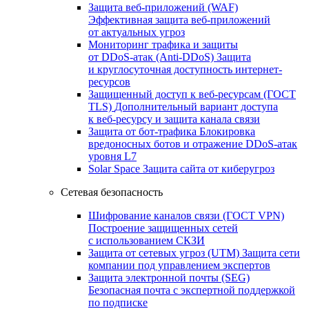
Защита веб-приложений (WAF)
Эффективная защита веб-приложений
от актуальных угроз
Мониторинг трафика и защиты
от DDoS‑атак (Anti‑DDoS)
Защита
и круглосуточная доступность интернет-
ресурсов
Защищенный доступ к веб-ресурсам (ГОСТ
TLS)
Дополнительный вариант доступа
к веб‑ресурсу и защита канала связи
Защита от бот‑трафика
Блокировка
вредоносных ботов и отражение DDoS‑атак
уровня L7
Solar Space
Защита сайта от киберугроз
Сетевая безопасность
Шифрование каналов связи (ГОСТ VPN)
Построение защищенных сетей
с использованием СКЗИ
Защита от сетевых угроз (UTM)
Защита сети
компании под управлением экспертов
Защита электронной почты (SEG)
Безопасная почта с экспертной поддержкой
по подписке