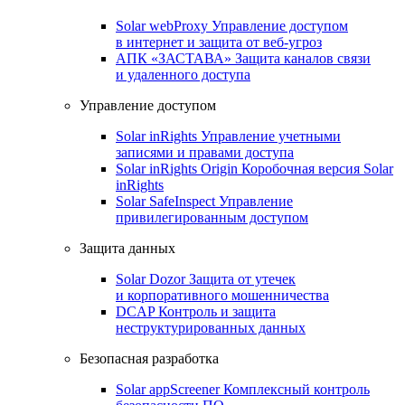
Solar webProxy
Управление доступом
в интернет и защита от веб-угроз
АПК «ЗАСТАВА»
Защита каналов связи
и удаленного доступа
Управление доступом
Solar inRights
Управление учетными
записями и правами доступа
Solar inRights Origin
Коробочная версия Solar
inRights
Solar SafeInspect
Управление
привилегированным доступом
Защита данных
Solar Dozor
Защита от утечек
и корпоративного мошенничества
DCAP
Контроль и защита
неструктурированных данных
Безопасная разработка
Solar appScreener
Комплексный контроль