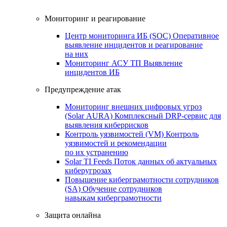
Мониторинг и реагирование
Центр мониторинга ИБ (SOC)
Оперативное
выявление инцидентов и реагирование
на них
Мониторинг АСУ ТП
Выявление
инцидентов ИБ
Предупреждение атак
Мониторинг внешних цифровых угроз
(Solar AURA)
Комплексный DRP-сервис для
выявления киберрисков
Контроль уязвимостей (VM)
Контроль
уязвимостей и рекомендации
по их устранению
Solar TI Feeds
Поток данных об актуальных
киберугрозах
Повышение киберграмотности сотрудников
(SA)
Обучение сотрудников
навыкам киберграмотности
Защита онлайна