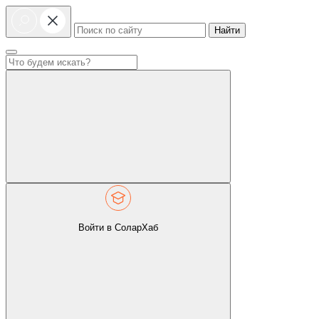
Найти
Войти в СоларХаб