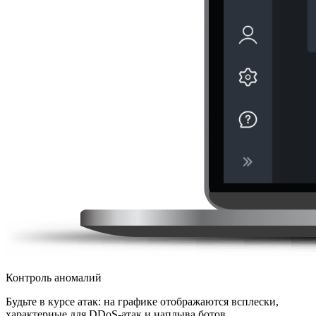
Контроль аномалий
Будьте в курсе атак: на графике отображаются всплески,
характерные для DDoS-атак и наплыва ботов