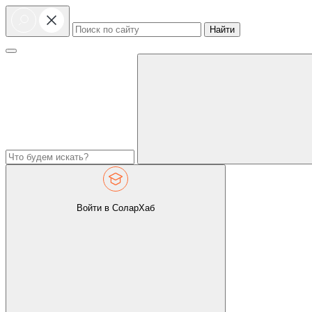
Найти
Войти в СоларХаб