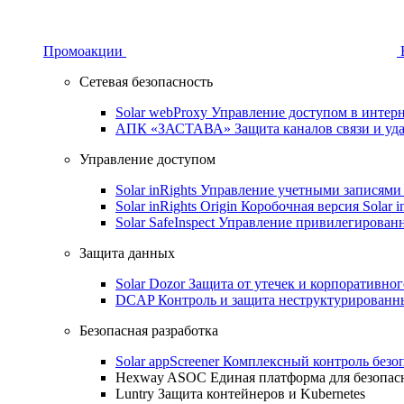
Промоакции
Сетевая безопасность
Solar webProxy
Управление доступом в интерне
АПК «ЗАСТАВА»
Защита каналов связи и уд
Управление доступом
Solar inRights
Управление учетными записями 
Solar inRights Origin
Коробочная версия Solar i
Solar SafeInspect
Управление привилегирован
Защита данных
Solar Dozor
Защита от утечек и корпоративно
DCAP
Контроль и защита неструктурирован
Безопасная разработка
Solar appScreener
Комплексный контроль безо
Hexway ASOC
Единая платформа для безопас
Luntry
Защита контейнеров и Kubernetes