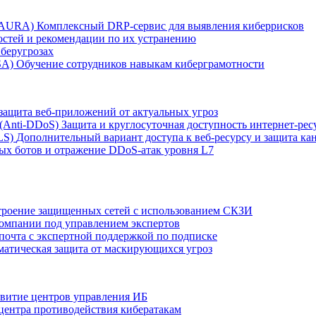
r AURA)
Комплексный DRP-сервис для выявления киберрисков
остей и рекомендации по их устранению
беругрозах
SA)
Обучение сотрудников навыкам киберграмотности
защита веб-приложений от актуальных угроз
 (Anti‑DDoS)
Защита и круглосуточная доступность интернет-рес
LS)
Дополнительный вариант доступа к веб‑ресурсу и защита кан
ых ботов и отражение DDoS‑атак уровня L7
роение защищенных сетей с использованием СКЗИ
компании под управлением экспертов
 почта с экспертной поддержкой по подписке
атическая защита от маскирующихся угроз
звитие центров управления ИБ
центра противодействия кибератакам