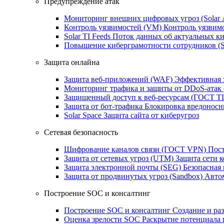
Предупреждение атак
Мониторинг внешних цифровых угроз (Sola
Контроль уязвимостей (VM)
Контроль уязвим
Solar TI Feeds
Поток данных об актуальных ки
Повышение киберграмотности сотрудников (
Защита онлайна
Защита веб-приложений (WAF)
Эффективная 
Мониторинг трафика и защиты от DDoS‑атак
Защищенный доступ к веб-ресурсам (ГОСТ T
Защита от бот‑трафика
Блокировка вредоносн
Solar Space
Защита сайта от киберугроз
Сетевая безопасность
Шифрование каналов связи (ГОСТ VPN)
Пост
Защита от сетевых угроз (UTM)
Защита сети 
Защита электронной почты (SEG)
Безопасная
Защита от продвинутых угроз (Sandbox)
Автом
Построение SOC и консалтинг
Построение SOC и консалтинг
Создание и ра
Оценка зрелости SOC
Раскрытие потенциала 