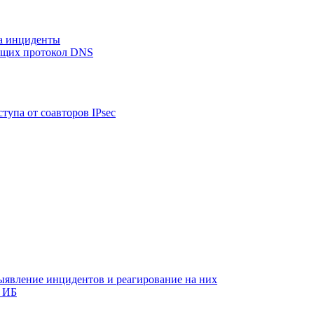
на инциденты
ующих протокол DNS
тупа от соавторов IPsec
ыявление инцидентов и реагирование на них
 ИБ