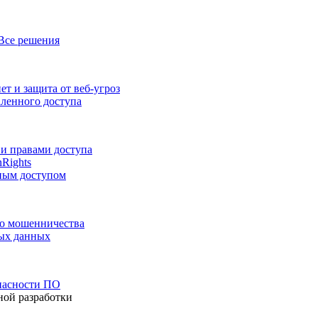
Все решения
т и защита от веб-угроз
аленного доступа
и правами доступа
nRights
ным доступом
го мошенничества
ных данных
пасности ПО
ной разработки