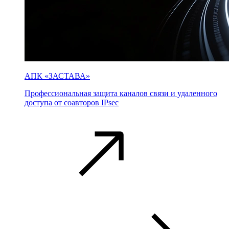
АПК «ЗАСТАВА»
Профессиональная защита каналов связи и удаленного
доступа от соавторов IPsec