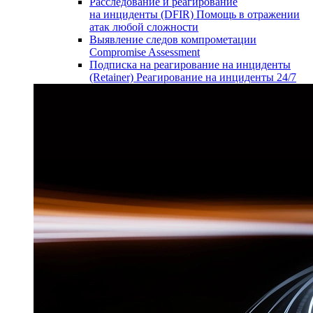
Расследование и реагирование
на инциденты (DFIR)
Помощь в отражении
атак любой сложности
Выявление следов компрометации
Compromise Assessment
Подписка на реагирование на инциденты
(Retainer)
Реагирование на инциденты 24/7