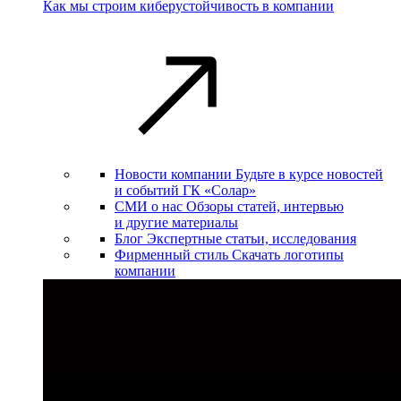
Как мы строим киберустойчивость в компании
Новости компании
Будьте в курсе новостей
и событий ГК «Солар»
СМИ о нас
Обзоры статей, интервью
и другие материалы
Блог
Экспертные статьи, исследования
Фирменный стиль
Скачать логотипы
компании