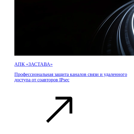
АПК «ЗАСТАВА»
Профессиональная защита каналов связи и удаленного
доступа от соавторов IPsec