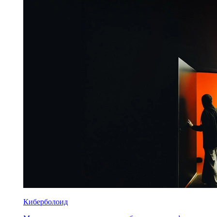
Киберболоид