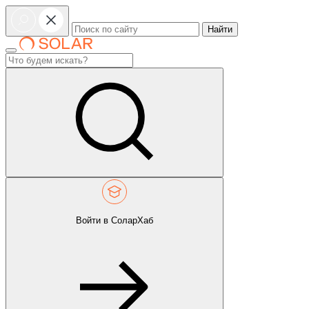
Найти
Войти в СоларХаб