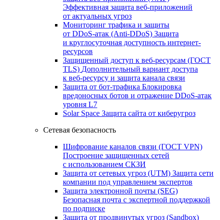
Эффективная защита веб-приложений
от актуальных угроз
Мониторинг трафика и защиты
от DDoS‑атак (Anti‑DDoS)
Защита
и круглосуточная доступность интернет-
ресурсов
Защищенный доступ к веб-ресурсам (ГОСТ
TLS)
Дополнительный вариант доступа
к веб‑ресурсу и защита канала связи
Защита от бот‑трафика
Блокировка
вредоносных ботов и отражение DDoS‑атак
уровня L7
Solar Space
Защита сайта от киберугроз
Сетевая безопасность
Шифрование каналов связи (ГОСТ VPN)
Построение защищенных сетей
с использованием СКЗИ
Защита от сетевых угроз (UTM)
Защита сети
компании под управлением экспертов
Защита электронной почты (SEG)
Безопасная почта с экспертной поддержкой
по подписке
Защита от продвинутых угроз (Sandbox)