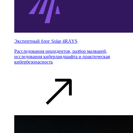
Экспертный блог Solar 4RAYS
Расследования инцидентов, разбор малварей,
исследования киберландшафта и практическая
кибербезопасность