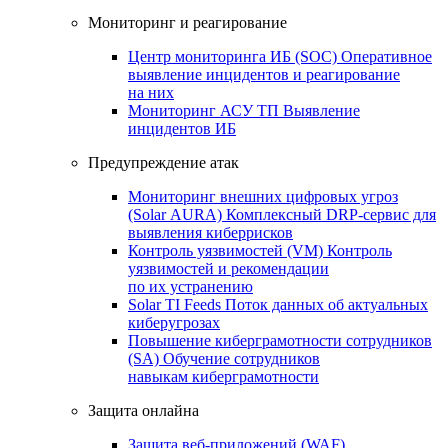
Мониторинг и реагирование
Центр мониторинга ИБ (SOC)
Оперативное
выявление инцидентов и реагирование
на них
Мониторинг АСУ ТП
Выявление
инцидентов ИБ
Предупреждение атак
Мониторинг внешних цифровых угроз
(Solar AURA)
Комплексный DRP-сервис для
выявления киберрисков
Контроль уязвимостей (VM)
Контроль
уязвимостей и рекомендации
по их устранению
Solar TI Feeds
Поток данных об актуальных
киберугрозах
Повышение киберграмотности сотрудников
(SA)
Обучение сотрудников
навыкам киберграмотности
Защита онлайна
Защита веб-приложений (WAF)