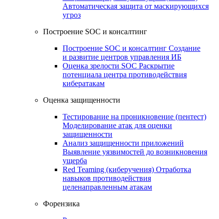
Автоматическая защита от маскирующихся
угроз
Построение SOC и консалтинг
Построение SOC и консалтинг
Создание
и развитие центров управления ИБ
Оценка зрелости SOC
Раскрытие
потенциала центра противодействия
кибератакам
Оценка защищенности
Тестирование на проникновение (пентест)
Моделирование атак для оценки
защищенности
Анализ защищенности приложений
Выявление уязвимостей до возникновения
ущерба
Red Teaming (киберучения)
Отработка
навыков противодействия
целенаправленным атакам
Форензика