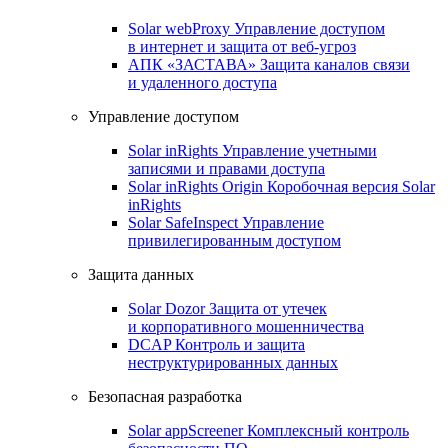
Solar webProxy
Управление доступом
в интернет и защита от веб-угроз
АПК «ЗАСТАВА»
Защита каналов связи
и удаленного доступа
Управление доступом
Solar inRights
Управление учетными
записями и правами доступа
Solar inRights Origin
Коробочная версия Solar
inRights
Solar SafeInspect
Управление
привилегированным доступом
Защита данных
Solar Dozor
Защита от утечек
и корпоративного мошенничества
DCAP
Контроль и защита
неструктурированных данных
Безопасная разработка
Solar appScreener
Комплексный контроль