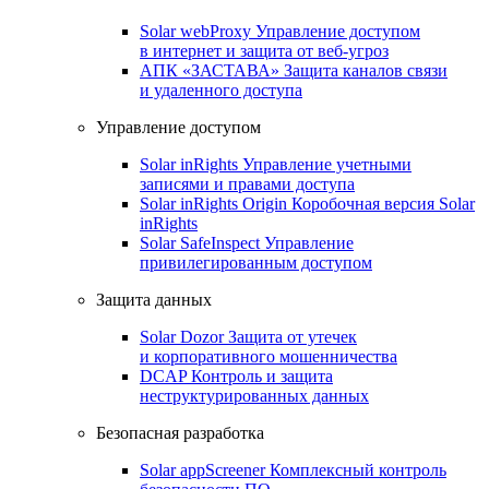
Solar webProxy
Управление доступом
в интернет и защита от веб-угроз
АПК «ЗАСТАВА»
Защита каналов связи
и удаленного доступа
Управление доступом
Solar inRights
Управление учетными
записями и правами доступа
Solar inRights Origin
Коробочная версия Solar
inRights
Solar SafeInspect
Управление
привилегированным доступом
Защита данных
Solar Dozor
Защита от утечек
и корпоративного мошенничества
DCAP
Контроль и защита
неструктурированных данных
Безопасная разработка
Solar appScreener
Комплексный контроль