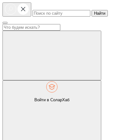
Найти
Войти в СоларХаб