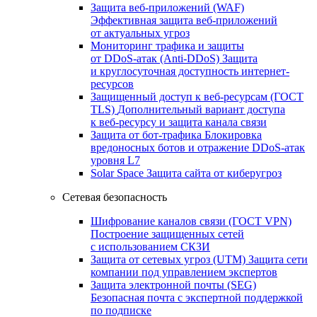
Защита веб-приложений (WAF)
Эффективная защита веб-приложений
от актуальных угроз
Мониторинг трафика и защиты
от DDoS‑атак (Anti‑DDoS)
Защита
и круглосуточная доступность интернет-
ресурсов
Защищенный доступ к веб-ресурсам (ГОСТ
TLS)
Дополнительный вариант доступа
к веб‑ресурсу и защита канала связи
Защита от бот‑трафика
Блокировка
вредоносных ботов и отражение DDoS‑атак
уровня L7
Solar Space
Защита сайта от киберугроз
Сетевая безопасность
Шифрование каналов связи (ГОСТ VPN)
Построение защищенных сетей
с использованием СКЗИ
Защита от сетевых угроз (UTM)
Защита сети
компании под управлением экспертов
Защита электронной почты (SEG)
Безопасная почта с экспертной поддержкой
по подписке