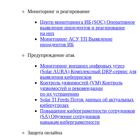
Мониторинг и реагирование
Центр мониторинга ИБ (SOC)
Оперативное
выявление инцидентов и реагирование
на них
Мониторинг АСУ ТП
Выявление
инцидентов ИБ
Предупреждение атак
Мониторинг внешних цифровых угроз
(Solar AURA)
Комплексный DRP-сервис для
выявления киберрисков
Контроль уязвимостей (VM)
Контроль
уязвимостей и рекомендации
по их устранению
Solar TI Feeds
Поток данных об актуальных
киберугрозах
Повышение киберграмотности сотрудников
(SA)
Обучение сотрудников
навыкам киберграмотности
Защита онлайна