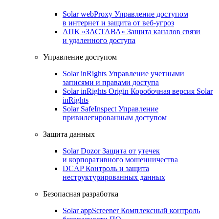
Solar webProxy
Управление доступом
в интернет и защита от веб-угроз
АПК «ЗАСТАВА»
Защита каналов связи
и удаленного доступа
Управление доступом
Solar inRights
Управление учетными
записями и правами доступа
Solar inRights Origin
Коробочная версия Solar
inRights
Solar SafeInspect
Управление
привилегированным доступом
Защита данных
Solar Dozor
Защита от утечек
и корпоративного мошенничества
DCAP
Контроль и защита
неструктурированных данных
Безопасная разработка
Solar appScreener
Комплексный контроль