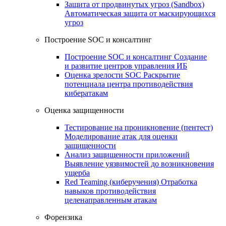
Защита от продвинутых угроз (Sandbox)
Автоматическая защита от маскирующихся
угроз
Построение SOC и консалтинг
Построение SOC и консалтинг
Создание
и развитие центров управления ИБ
Оценка зрелости SOC
Раскрытие
потенциала центра противодействия
кибератакам
Оценка защищенности
Тестирование на проникновение (пентест)
Моделирование атак для оценки
защищенности
Анализ защищенности приложений
Выявление уязвимостей до возникновения
ущерба
Red Teaming (киберучения)
Отработка
навыков противодействия
целенаправленным атакам
Форензика