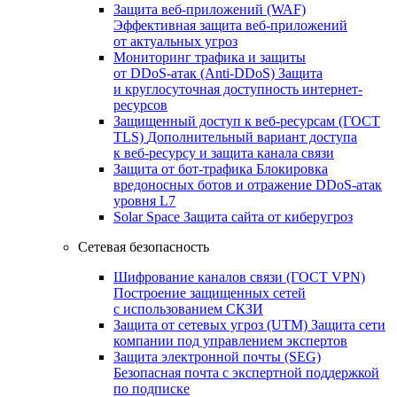
Защита веб-приложений (WAF)
Эффективная защита веб-приложений
от актуальных угроз
Мониторинг трафика и защиты
от DDoS‑атак (Anti‑DDoS)
Защита
и круглосуточная доступность интернет-
ресурсов
Защищенный доступ к веб-ресурсам (ГОСТ
TLS)
Дополнительный вариант доступа
к веб‑ресурсу и защита канала связи
Защита от бот‑трафика
Блокировка
вредоносных ботов и отражение DDoS‑атак
уровня L7
Solar Space
Защита сайта от киберугроз
Сетевая безопасность
Шифрование каналов связи (ГОСТ VPN)
Построение защищенных сетей
с использованием СКЗИ
Защита от сетевых угроз (UTM)
Защита сети
компании под управлением экспертов
Защита электронной почты (SEG)
Безопасная почта с экспертной поддержкой
по подписке