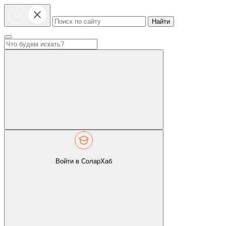
Найти
Войти в СоларХаб