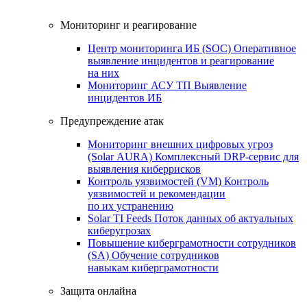
Мониторинг и реагирование
Центр мониторинга ИБ (SOC)
Оперативное
выявление инцидентов и реагирование
на них
Мониторинг АСУ ТП
Выявление
инцидентов ИБ
Предупреждение атак
Мониторинг внешних цифровых угроз
(Solar AURA)
Комплексный DRP-сервис для
выявления киберрисков
Контроль уязвимостей (VM)
Контроль
уязвимостей и рекомендации
по их устранению
Solar TI Feeds
Поток данных об актуальных
киберугрозах
Повышение киберграмотности сотрудников
(SA)
Обучение сотрудников
навыкам киберграмотности
Защита онлайна