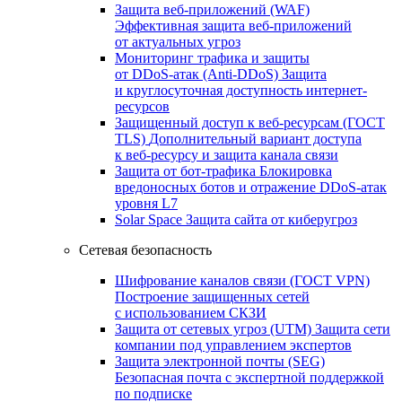
Защита веб-приложений (WAF)
Эффективная защита веб-приложений
от актуальных угроз
Мониторинг трафика и защиты
от DDoS‑атак (Anti‑DDoS)
Защита
и круглосуточная доступность интернет-
ресурсов
Защищенный доступ к веб-ресурсам (ГОСТ
TLS)
Дополнительный вариант доступа
к веб‑ресурсу и защита канала связи
Защита от бот‑трафика
Блокировка
вредоносных ботов и отражение DDoS‑атак
уровня L7
Solar Space
Защита сайта от киберугроз
Сетевая безопасность
Шифрование каналов связи (ГОСТ VPN)
Построение защищенных сетей
с использованием СКЗИ
Защита от сетевых угроз (UTM)
Защита сети
компании под управлением экспертов
Защита электронной почты (SEG)
Безопасная почта с экспертной поддержкой
по подписке