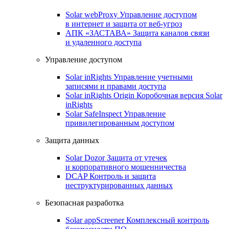
Solar webProxy
Управление доступом
в интернет и защита от веб-угроз
АПК «ЗАСТАВА»
Защита каналов связи
и удаленного доступа
Управление доступом
Solar inRights
Управление учетными
записями и правами доступа
Solar inRights Origin
Коробочная версия Solar
inRights
Solar SafeInspect
Управление
привилегированным доступом
Защита данных
Solar Dozor
Защита от утечек
и корпоративного мошенничества
DCAP
Контроль и защита
неструктурированных данных
Безопасная разработка
Solar appScreener
Комплексный контроль