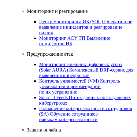
Мониторинг и реагирование
Центр мониторинга ИБ (SOC)
Оперативное
выявление инцидентов и реагирование
на них
Мониторинг АСУ ТП
Выявление
инцидентов ИБ
Предупреждение атак
Мониторинг внешних цифровых угроз
(Solar AURA)
Комплексный DRP-сервис для
выявления киберрисков
Контроль уязвимостей (VM)
Контроль
уязвимостей и рекомендации
по их устранению
Solar TI Feeds
Поток данных об актуальных
киберугрозах
Повышение киберграмотности сотрудников
(SA)
Обучение сотрудников
навыкам киберграмотности
Защита онлайна