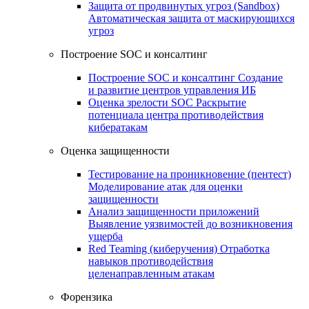
Защита от продвинутых угроз (Sandbox)
Автоматическая защита от маскирующихся
угроз
Построение SOC и консалтинг
Построение SOC и консалтинг
Создание
и развитие центров управления ИБ
Оценка зрелости SOC
Раскрытие
потенциала центра противодействия
кибератакам
Оценка защищенности
Тестирование на проникновение (пентест)
Моделирование атак для оценки
защищенности
Анализ защищенности приложений
Выявление уязвимостей до возникновения
ущерба
Red Teaming (киберучения)
Отработка
навыков противодействия
целенаправленным атакам
Форензика