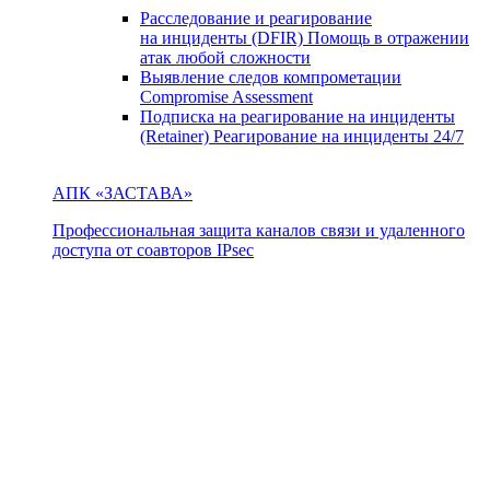
Расследование и реагирование
на инциденты (DFIR)
Помощь в отражении
атак любой сложности
Выявление следов компрометации
Compromise Assessment
Подписка на реагирование на инциденты
(Retainer)
Реагирование на инциденты 24/7
АПК «ЗАСТАВА»
Профессиональная защита каналов связи и удаленного
доступа от соавторов IPsec