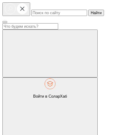
Найти
Войти в СоларХаб