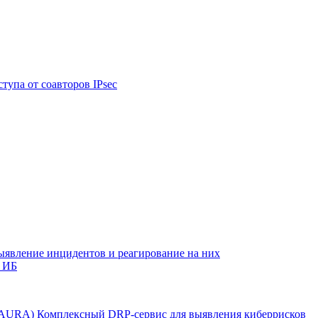
тупа от соавторов IPsec
ыявление инцидентов и реагирование на них
 ИБ
r AURA)
Комплексный DRP-сервис для выявления киберрисков