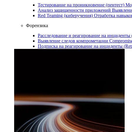
Тестирование на проникновение (пентест)
Мо
Анализ защищенности приложений
Выявлени
Red Teaming (киберучения)
Отработка навыко
Форензика
Расследование и реагирование на инциденты
Выявление следов компрометации
Compromise
Подписка на реагирование на инциденты (Ret