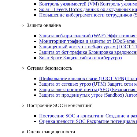
Контроль уязвимостей (VM)
Контроль уязвим
Solar TI Feeds
Поток данных об актуальных ки
Повышение киберграмотности сотрудников (
Защита онлайна
Защита веб-приложений (WAF)
Эффективная 
Мониторинг трафика и защиты от DDoS‑атак
Защищенный доступ к веб-ресурсам (ГОСТ T
Защита от бот‑трафика
Блокировка вредоносн
Solar Space
Защита сайта от киберугроз
Сетевая безопасность
Шифрование каналов связи (ГОСТ VPN)
Пост
Защита от сетевых угроз (UTM)
Защита сети 
Защита электронной почты (SEG)
Безопасная
Защита от продвинутых угроз (Sandbox)
Автом
Построение SOC и консалтинг
Построение SOC и консалтинг
Создание и ра
Оценка зрелости SOC
Раскрытие потенциала 
Оценка защищенности