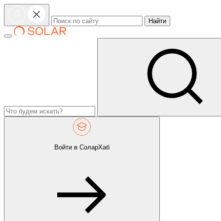
Найти
Войти в СоларХаб