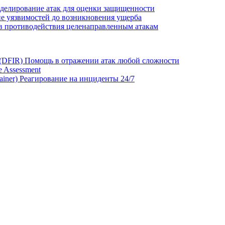
делирование атак для оценки защищенности
е уязвимостей до возникновения ущерба
в противодействия целенаправленным атакам
 (DFIR)
Помощь в отражении атак любой сложности
 Assessment
ainer)
Реагирование на инциденты 24/7