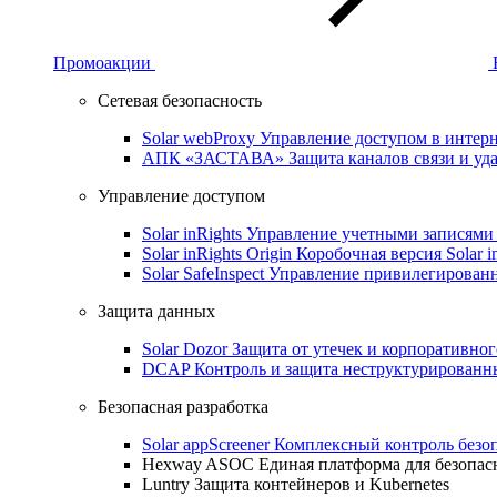
Промоакции
Сетевая безопасность
Solar webProxy
Управление доступом в интерне
АПК «ЗАСТАВА»
Защита каналов связи и уд
Управление доступом
Solar inRights
Управление учетными записями 
Solar inRights Origin
Коробочная версия Solar i
Solar SafeInspect
Управление привилегирован
Защита данных
Solar Dozor
Защита от утечек и корпоративно
DCAP
Контроль и защита неструктурирован
Безопасная разработка
Solar appScreener
Комплексный контроль безо
Hexway ASOC
Единая платформа для безопас
Luntry
Защита контейнеров и Kubernetes