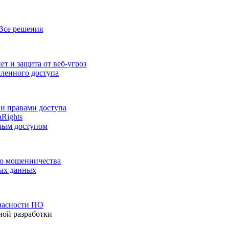
Все решения
т и защита от веб-угроз
аленного доступа
и правами доступа
nRights
ным доступом
го мошенничества
ных данных
пасности ПО
ной разработки