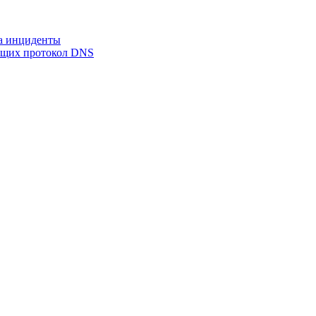
на инциденты
ующих протокол DNS