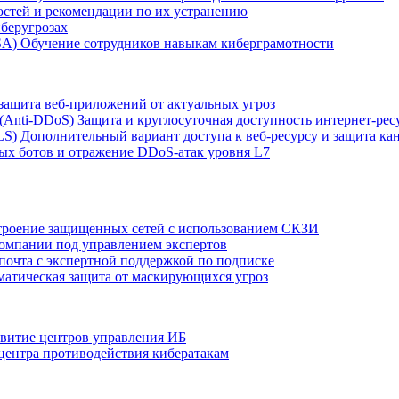
остей и рекомендации по их устранению
беругрозах
SA)
Обучение сотрудников навыкам киберграмотности
защита веб-приложений от актуальных угроз
 (Anti‑DDoS)
Защита и круглосуточная доступность интернет-рес
LS)
Дополнительный вариант доступа к веб‑ресурсу и защита кан
ых ботов и отражение DDoS‑атак уровня L7
роение защищенных сетей с использованием СКЗИ
компании под управлением экспертов
 почта с экспертной поддержкой по подписке
атическая защита от маскирующихся угроз
звитие центров управления ИБ
центра противодействия кибератакам