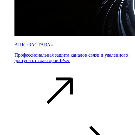
АПК «ЗАСТАВА»
Профессиональная защита каналов связи и удаленного
доступа от соавторов IPsec