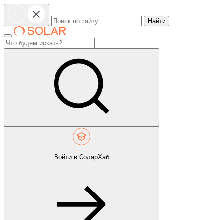
Найти
Войти в СоларХаб