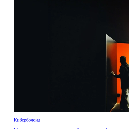
Киберболоид