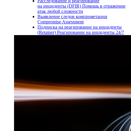
Расследование и реагирование
на инциденты (DFIR)
Помощь в отражении
атак любой сложности
Выявление следов компрометации
Compromise Assessment
Подписка на реагирование на инциденты
(Retainer)
Реагирование на инциденты 24/7