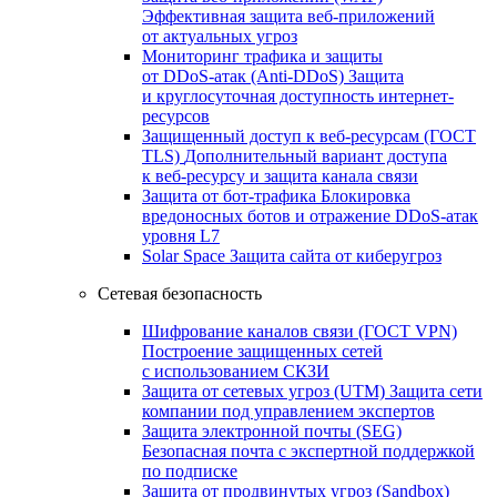
Эффективная защита веб-приложений
от актуальных угроз
Мониторинг трафика и защиты
от DDoS‑атак (Anti‑DDoS)
Защита
и круглосуточная доступность интернет-
ресурсов
Защищенный доступ к веб-ресурсам (ГОСТ
TLS)
Дополнительный вариант доступа
к веб‑ресурсу и защита канала связи
Защита от бот‑трафика
Блокировка
вредоносных ботов и отражение DDoS‑атак
уровня L7
Solar Space
Защита сайта от киберугроз
Сетевая безопасность
Шифрование каналов связи (ГОСТ VPN)
Построение защищенных сетей
с использованием СКЗИ
Защита от сетевых угроз (UTM)
Защита сети
компании под управлением экспертов
Защита электронной почты (SEG)
Безопасная почта с экспертной поддержкой
по подписке
Защита от продвинутых угроз (Sandbox)