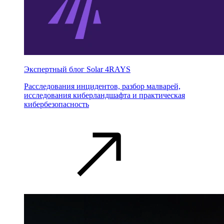
Экспертный блог Solar 4RAYS
Расследования инцидентов, разбор малварей,
исследования киберландшафта и практическая
кибербезопасность