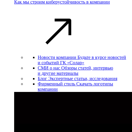
Как мы строим киберустойчивость в компании
Новости компании
Будьте в курсе новостей
и событий ГК «Солар»
СМИ о нас
Обзоры статей, интервью
и другие материалы
Блог
Экспертные статьи, исследования
Фирменный стиль
Скачать логотипы
компании