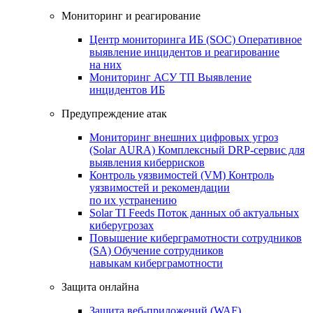
Мониторинг и реагирование
Центр мониторинга ИБ (SOC)
Оперативное
выявление инцидентов и реагирование
на них
Мониторинг АСУ ТП
Выявление
инцидентов ИБ
Предупреждение атак
Мониторинг внешних цифровых угроз
(Solar AURA)
Комплексный DRP-сервис для
выявления киберрисков
Контроль уязвимостей (VM)
Контроль
уязвимостей и рекомендации
по их устранению
Solar TI Feeds
Поток данных об актуальных
киберугрозах
Повышение киберграмотности сотрудников
(SA)
Обучение сотрудников
навыкам киберграмотности
Защита онлайна
Защита веб-приложений (WAF)