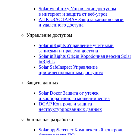
Solar webProxy
Управление доступом
в интернет и защита от веб-угроз
АПК «ЗАСТАВА»
Защита каналов связи
и удаленного доступа
Управление доступом
Solar inRights
Управление учетными
записями и правами доступа
Solar inRights Origin
Коробочная версия Solar
inRights
Solar SafeInspect
Управление
привилегированным доступом
Защита данных
Solar Dozor
Защита от утечек
и корпоративного мошенничества
DCAP
Контроль и защита
неструктурированных данных
Безопасная разработка
Solar appScreener
Комплексный контроль