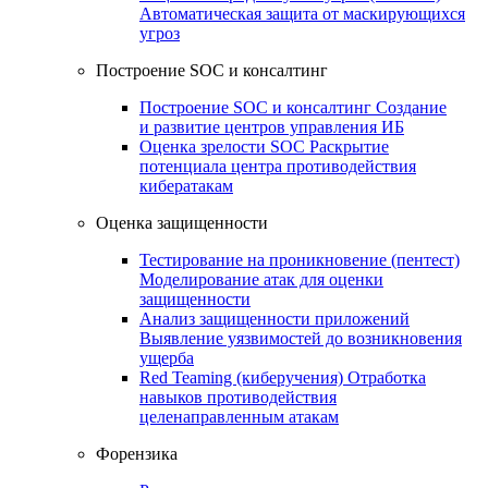
Автоматическая защита от маскирующихся
угроз
Построение SOC и консалтинг
Построение SOC и консалтинг
Создание
и развитие центров управления ИБ
Оценка зрелости SOC
Раскрытие
потенциала центра противодействия
кибератакам
Оценка защищенности
Тестирование на проникновение (пентест)
Моделирование атак для оценки
защищенности
Анализ защищенности приложений
Выявление уязвимостей до возникновения
ущерба
Red Teaming (киберучения)
Отработка
навыков противодействия
целенаправленным атакам
Форензика