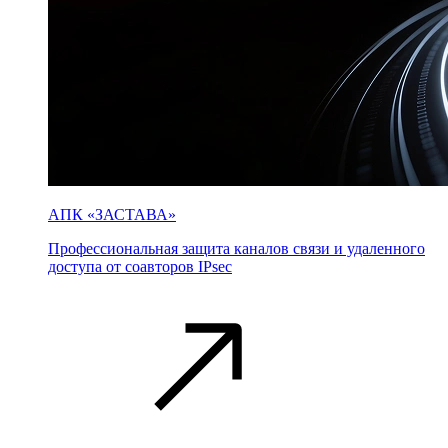
АПК «ЗАСТАВА»
Профессиональная защита каналов связи и удаленного
доступа от соавторов IPsec