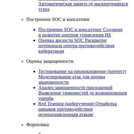
Автоматическая защита от маскирующихся
угроз
Построение SOC и консалтинг
Построение SOC и консалтинг
Создание
и развитие центров управления ИБ
Оценка зрелости SOC
Раскрытие
потенциала центра противодействия
кибератакам
Оценка защищенности
Тестирование на проникновение (пентест)
Моделирование атак для оценки
защищенности
Анализ защищенности приложений
Выявление уязвимостей до возникновения
ущерба
Red Teaming (киберучения)
Отработка
навыков противодействия
целенаправленным атакам
Форензика