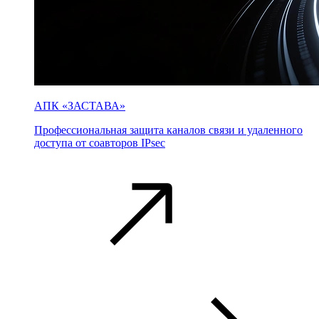
АПК «ЗАСТАВА»
Профессиональная защита каналов связи и удаленного
доступа от соавторов IPsec