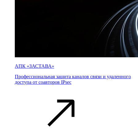
АПК «ЗАСТАВА»
Профессиональная защита каналов связи и удаленного
доступа от соавторов IPsec