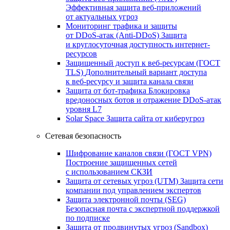
Эффективная защита веб-приложений
от актуальных угроз
Мониторинг трафика и защиты
от DDoS‑атак (Anti‑DDoS)
Защита
и круглосуточная доступность интернет-
ресурсов
Защищенный доступ к веб-ресурсам (ГОСТ
TLS)
Дополнительный вариант доступа
к веб‑ресурсу и защита канала связи
Защита от бот‑трафика
Блокировка
вредоносных ботов и отражение DDoS‑атак
уровня L7
Solar Space
Защита сайта от киберугроз
Сетевая безопасность
Шифрование каналов связи (ГОСТ VPN)
Построение защищенных сетей
с использованием СКЗИ
Защита от сетевых угроз (UTM)
Защита сети
компании под управлением экспертов
Защита электронной почты (SEG)
Безопасная почта с экспертной поддержкой
по подписке
Защита от продвинутых угроз (Sandbox)