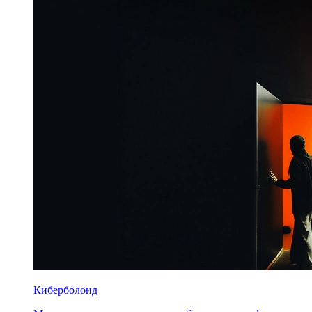
Киберболоид