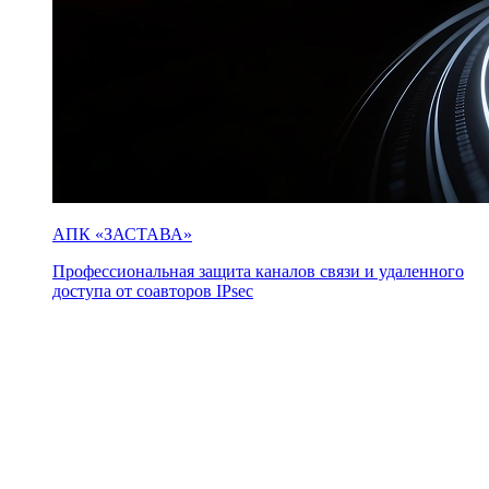
АПК «ЗАСТАВА»
Профессиональная защита каналов связи и удаленного
доступа от соавторов IPsec