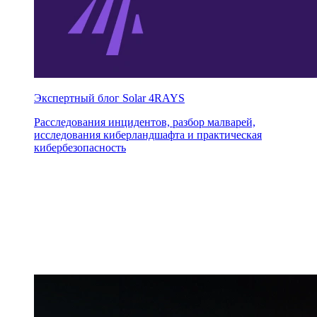
Экспертный блог Solar 4RAYS
Расследования инцидентов, разбор малварей,
исследования киберландшафта и практическая
кибербезопасность