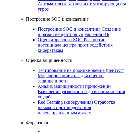
Автоматическая защита от маскирующихся
угроз
Построение SOC и консалтинг
Построение SOC и консалтинг
Создание
и развитие центров управления ИБ
Оценка зрелости SOC
Раскрытие
потенциала центра противодействия
кибератакам
Оценка защищенности
Тестирование на проникновение (пентест)
Моделирование атак для оценки
защищенности
Анализ защищенности приложений
Выявление уязвимостей до возникновения
ущерба
Red Teaming (киберучения)
Отработка
навыков противодействия
целенаправленным атакам
Форензика