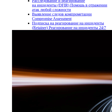
Расследование и реагирование
на инциденты (DFIR)
Помощь в отражении
атак любой сложности
Выявление следов компрометации
Compromise Assessment
Подписка на реагирование на инциденты
(Retainer)
Реагирование на инциденты 24/7