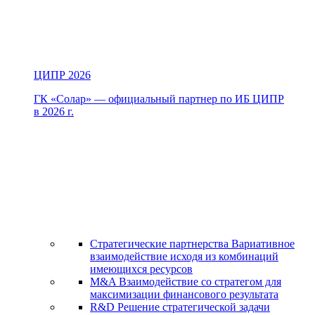
ЦИПР 2026
ГК «Солар» — официальный партнер по ИБ ЦИПР
в 2026 г.
Стратегические партнерства
Вариативное
взаимодействие исходя из комбинаций
имеющихся ресурсов
M&A
Взаимодействие со стратегом для
максимизации финансового результата
R&D
Решение стратегической задачи