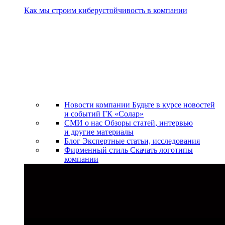
Как мы строим киберустойчивость в компании
Новости компании
Будьте в курсе новостей
и событий ГК «Солар»
СМИ о нас
Обзоры статей, интервью
и другие материалы
Блог
Экспертные статьи, исследования
Фирменный стиль
Скачать логотипы
компании