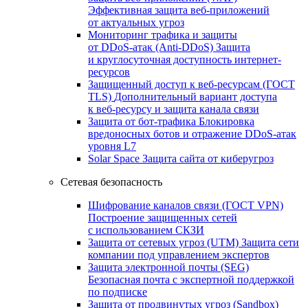
Эффективная защита веб-приложений
от актуальных угроз
Мониторинг трафика и защиты
от DDoS‑атак (Anti‑DDoS)
Защита
и круглосуточная доступность интернет-
ресурсов
Защищенный доступ к веб-ресурсам (ГОСТ
TLS)
Дополнительный вариант доступа
к веб‑ресурсу и защита канала связи
Защита от бот‑трафика
Блокировка
вредоносных ботов и отражение DDoS‑атак
уровня L7
Solar Space
Защита сайта от киберугроз
Сетевая безопасность
Шифрование каналов связи (ГОСТ VPN)
Построение защищенных сетей
с использованием СКЗИ
Защита от сетевых угроз (UTM)
Защита сети
компании под управлением экспертов
Защита электронной почты (SEG)
Безопасная почта с экспертной поддержкой
по подписке
Защита от продвинутых угроз (Sandbox)