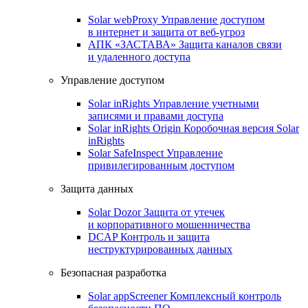
Solar webProxy
Управление доступом
в интернет и защита от веб-угроз
АПК «ЗАСТАВА»
Защита каналов связи
и удаленного доступа
Управление доступом
Solar inRights
Управление учетными
записями и правами доступа
Solar inRights Origin
Коробочная версия Solar
inRights
Solar SafeInspect
Управление
привилегированным доступом
Защита данных
Solar Dozor
Защита от утечек
и корпоративного мошенничества
DCAP
Контроль и защита
неструктурированных данных
Безопасная разработка
Solar appScreener
Комплексный контроль