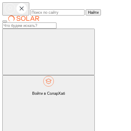
Найти
Войти в СоларХаб