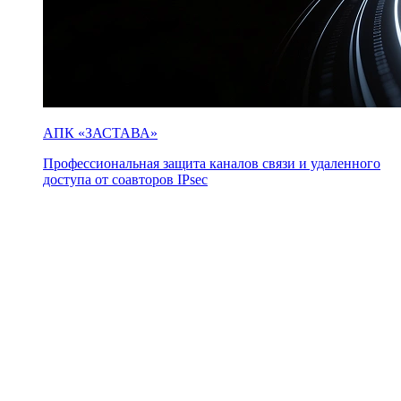
АПК «ЗАСТАВА»
Профессиональная защита каналов связи и удаленного
доступа от соавторов IPsec