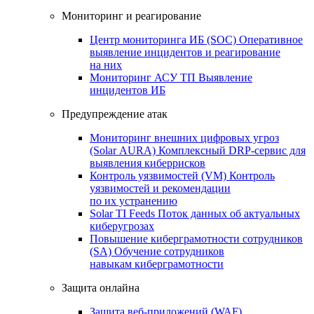
Мониторинг и реагирование
Центр мониторинга ИБ (SOC)
Оперативное
выявление инцидентов и реагирование
на них
Мониторинг АСУ ТП
Выявление
инцидентов ИБ
Предупреждение атак
Мониторинг внешних цифровых угроз
(Solar AURA)
Комплексный DRP-сервис для
выявления киберрисков
Контроль уязвимостей (VM)
Контроль
уязвимостей и рекомендации
по их устранению
Solar TI Feeds
Поток данных об актуальных
киберугрозах
Повышение киберграмотности сотрудников
(SA)
Обучение сотрудников
навыкам киберграмотности
Защита онлайна
Защита веб-приложений (WAF)