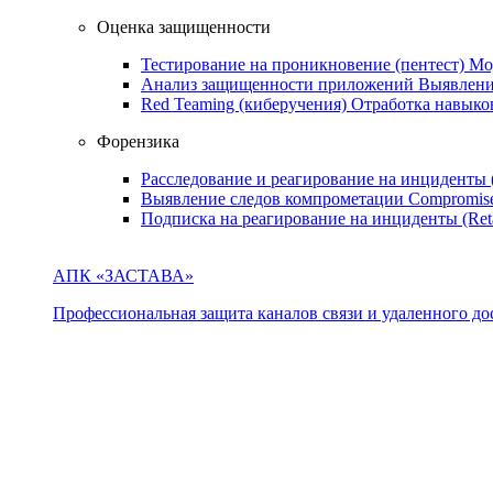
Оценка защищенности
Тестирование на проникновение (пентест)
Мо
Анализ защищенности приложений
Выявлени
Red Teaming (киберучения)
Отработка навыко
Форензика
Расследование и реагирование на инциденты
Выявление следов компрометации
Compromise
Подписка на реагирование на инциденты (Ret
АПК «ЗАСТАВА»
Профессиональная защита каналов связи и удаленного дос