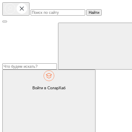
Найти
Войти в СоларХаб