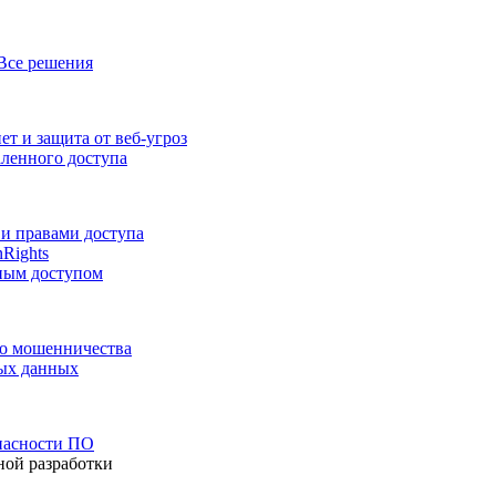
Все решения
т и защита от веб-угроз
аленного доступа
и правами доступа
nRights
ным доступом
го мошенничества
ных данных
пасности ПО
ной разработки