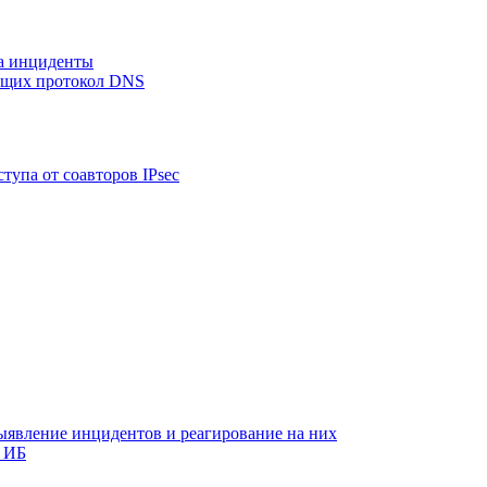
на инциденты
ующих протокол DNS
тупа от соавторов IPsec
ыявление инцидентов и реагирование на них
 ИБ