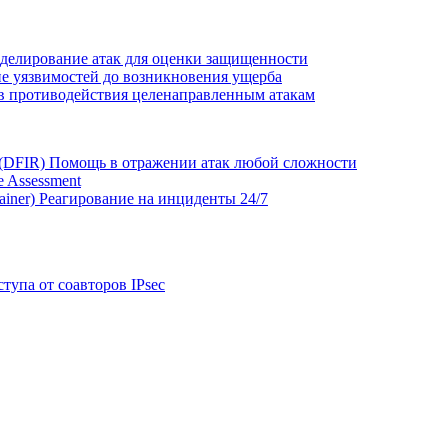
делирование атак для оценки защищенности
е уязвимостей до возникновения ущерба
в противодействия целенаправленным атакам
 (DFIR)
Помощь в отражении атак любой сложности
 Assessment
ainer)
Реагирование на инциденты 24/7
тупа от соавторов IPsec