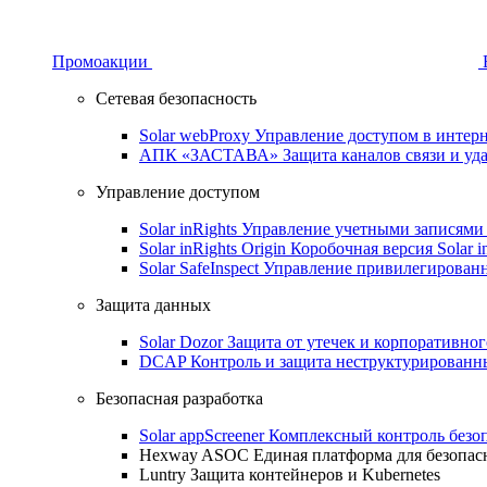
Промоакции
Сетевая безопасность
Solar webProxy
Управление доступом в интерне
АПК «ЗАСТАВА»
Защита каналов связи и уд
Управление доступом
Solar inRights
Управление учетными записями 
Solar inRights Origin
Коробочная версия Solar i
Solar SafeInspect
Управление привилегирован
Защита данных
Solar Dozor
Защита от утечек и корпоративно
DCAP
Контроль и защита неструктурирован
Безопасная разработка
Solar appScreener
Комплексный контроль безо
Hexway ASOC
Единая платформа для безопас
Luntry
Защита контейнеров и Kubernetes