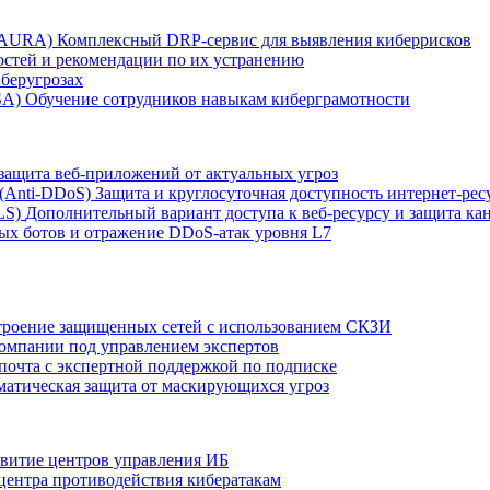
r AURA)
Комплексный DRP-сервис для выявления киберрисков
остей и рекомендации по их устранению
беругрозах
SA)
Обучение сотрудников навыкам киберграмотности
защита веб-приложений от актуальных угроз
 (Anti‑DDoS)
Защита и круглосуточная доступность интернет-рес
LS)
Дополнительный вариант доступа к веб‑ресурсу и защита кан
ых ботов и отражение DDoS‑атак уровня L7
роение защищенных сетей с использованием СКЗИ
компании под управлением экспертов
 почта с экспертной поддержкой по подписке
атическая защита от маскирующихся угроз
звитие центров управления ИБ
центра противодействия кибератакам