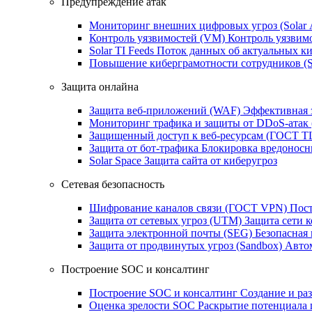
Предупреждение атак
Мониторинг внешних цифровых угроз (Sola
Контроль уязвимостей (VM)
Контроль уязвим
Solar TI Feeds
Поток данных об актуальных ки
Повышение киберграмотности сотрудников (
Защита онлайна
Защита веб-приложений (WAF)
Эффективная 
Мониторинг трафика и защиты от DDoS‑атак
Защищенный доступ к веб-ресурсам (ГОСТ T
Защита от бот‑трафика
Блокировка вредоносн
Solar Space
Защита сайта от киберугроз
Сетевая безопасность
Шифрование каналов связи (ГОСТ VPN)
Пост
Защита от сетевых угроз (UTM)
Защита сети 
Защита электронной почты (SEG)
Безопасная
Защита от продвинутых угроз (Sandbox)
Автом
Построение SOC и консалтинг
Построение SOC и консалтинг
Создание и ра
Оценка зрелости SOC
Раскрытие потенциала 