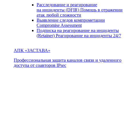
Расследование и реагирование
на инциденты (DFIR)
Помощь в отражении
атак любой сложности
Выявление следов компрометации
Compromise Assessment
Подписка на реагирование на инциденты
(Retainer)
Реагирование на инциденты 24/7
АПК «ЗАСТАВА»
Профессиональная защита каналов связи и удаленного
доступа от соавторов IPsec