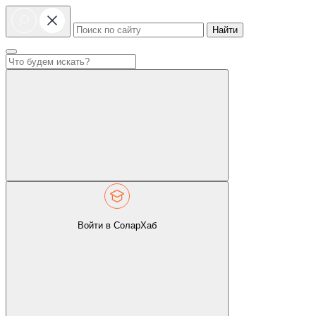
Найти
Войти в СоларХаб