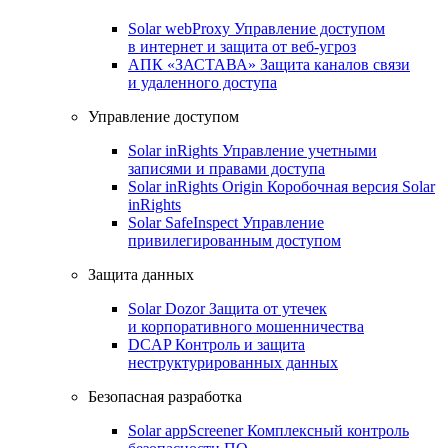
Solar webProxy
Управление доступом
в интернет и защита от веб-угроз
АПК «ЗАСТАВА»
Защита каналов связи
и удаленного доступа
Управление доступом
Solar inRights
Управление учетными
записями и правами доступа
Solar inRights Origin
Коробочная версия Solar
inRights
Solar SafeInspect
Управление
привилегированным доступом
Защита данных
Solar Dozor
Защита от утечек
и корпоративного мошенничества
DCAP
Контроль и защита
неструктурированных данных
Безопасная разработка
Solar appScreener
Комплексный контроль