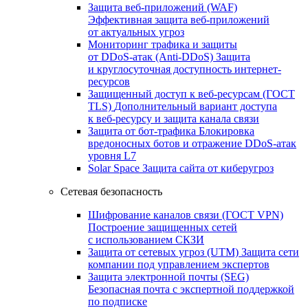
Защита веб-приложений (WAF)
Эффективная защита веб-приложений
от актуальных угроз
Мониторинг трафика и защиты
от DDoS‑атак (Anti‑DDoS)
Защита
и круглосуточная доступность интернет-
ресурсов
Защищенный доступ к веб-ресурсам (ГОСТ
TLS)
Дополнительный вариант доступа
к веб‑ресурсу и защита канала связи
Защита от бот‑трафика
Блокировка
вредоносных ботов и отражение DDoS‑атак
уровня L7
Solar Space
Защита сайта от киберугроз
Сетевая безопасность
Шифрование каналов связи (ГОСТ VPN)
Построение защищенных сетей
с использованием СКЗИ
Защита от сетевых угроз (UTM)
Защита сети
компании под управлением экспертов
Защита электронной почты (SEG)
Безопасная почта с экспертной поддержкой
по подписке