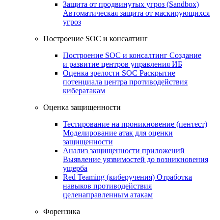
Защита от продвинутых угроз (Sandbox)
Автоматическая защита от маскирующихся
угроз
Построение SOC и консалтинг
Построение SOC и консалтинг
Создание
и развитие центров управления ИБ
Оценка зрелости SOC
Раскрытие
потенциала центра противодействия
кибератакам
Оценка защищенности
Тестирование на проникновение (пентест)
Моделирование атак для оценки
защищенности
Анализ защищенности приложений
Выявление уязвимостей до возникновения
ущерба
Red Teaming (киберучения)
Отработка
навыков противодействия
целенаправленным атакам
Форензика