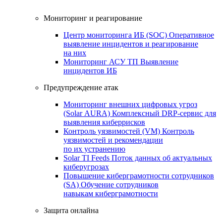
Мониторинг и реагирование
Центр мониторинга ИБ (SOC)
Оперативное
выявление инцидентов и реагирование
на них
Мониторинг АСУ ТП
Выявление
инцидентов ИБ
Предупреждение атак
Мониторинг внешних цифровых угроз
(Solar AURA)
Комплексный DRP-сервис для
выявления киберрисков
Контроль уязвимостей (VM)
Контроль
уязвимостей и рекомендации
по их устранению
Solar TI Feeds
Поток данных об актуальных
киберугрозах
Повышение киберграмотности сотрудников
(SA)
Обучение сотрудников
навыкам киберграмотности
Защита онлайна