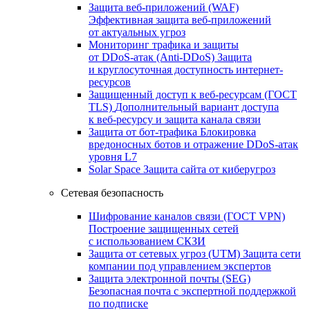
Защита веб-приложений (WAF)
Эффективная защита веб-приложений
от актуальных угроз
Мониторинг трафика и защиты
от DDoS‑атак (Anti‑DDoS)
Защита
и круглосуточная доступность интернет-
ресурсов
Защищенный доступ к веб-ресурсам (ГОСТ
TLS)
Дополнительный вариант доступа
к веб‑ресурсу и защита канала связи
Защита от бот‑трафика
Блокировка
вредоносных ботов и отражение DDoS‑атак
уровня L7
Solar Space
Защита сайта от киберугроз
Сетевая безопасность
Шифрование каналов связи (ГОСТ VPN)
Построение защищенных сетей
с использованием СКЗИ
Защита от сетевых угроз (UTM)
Защита сети
компании под управлением экспертов
Защита электронной почты (SEG)
Безопасная почта с экспертной поддержкой
по подписке