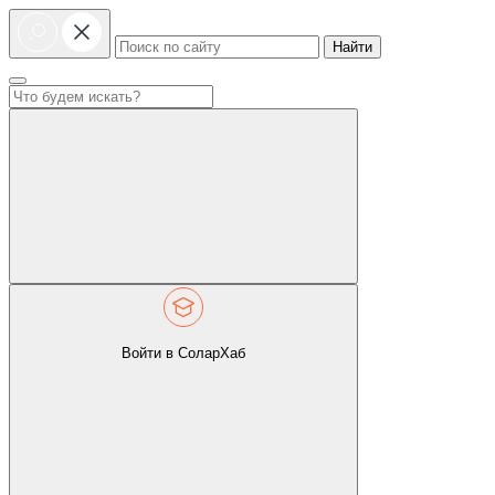
Найти
Войти в СоларХаб