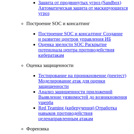
Защита от продвинутых угроз (Sandbox)
Автоматическая защита от маскирующихся
угроз
Построение SOC и консалтинг
Построение SOC и консалтинг
Создание
и развитие центров управления ИБ
Оценка зрелости SOC
Раскрытие
потенциала центра противодействия
кибератакам
Оценка защищенности
Тестирование на проникновение (пентест)
Моделирование атак для оценки
защищенности
Анализ защищенности приложений
Выявление уязвимостей до возникновения
ущерба
Red Teaming (киберучения)
Отработка
навыков противодействия
целенаправленным атакам
Форензика