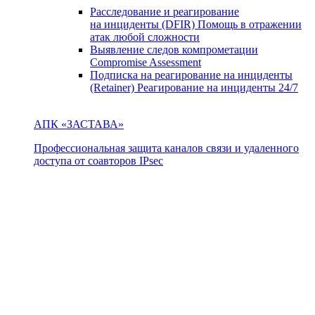
Расследование и реагирование
на инциденты (DFIR)
Помощь в отражении
атак любой сложности
Выявление следов компрометации
Compromise Assessment
Подписка на реагирование на инциденты
(Retainer)
Реагирование на инциденты 24/7
АПК «ЗАСТАВА»
Профессиональная защита каналов связи и удаленного
доступа от соавторов IPsec