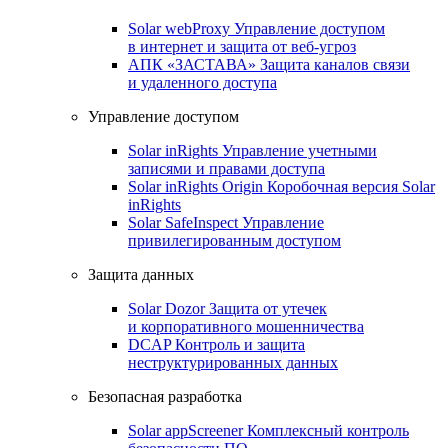
Solar webProxy
Управление доступом
в интернет и защита от веб-угроз
АПК «ЗАСТАВА»
Защита каналов связи
и удаленного доступа
Управление доступом
Solar inRights
Управление учетными
записями и правами доступа
Solar inRights Origin
Коробочная версия Solar
inRights
Solar SafeInspect
Управление
привилегированным доступом
Защита данных
Solar Dozor
Защита от утечек
и корпоративного мошенничества
DCAP
Контроль и защита
неструктурированных данных
Безопасная разработка
Solar appScreener
Комплексный контроль