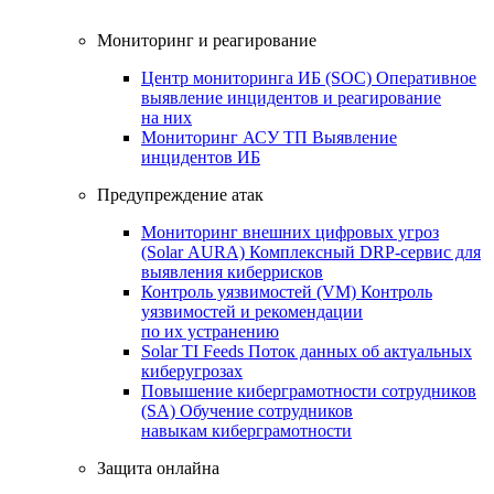
Мониторинг и реагирование
Центр мониторинга ИБ (SOC)
Оперативное
выявление инцидентов и реагирование
на них
Мониторинг АСУ ТП
Выявление
инцидентов ИБ
Предупреждение атак
Мониторинг внешних цифровых угроз
(Solar AURA)
Комплексный DRP-сервис для
выявления киберрисков
Контроль уязвимостей (VM)
Контроль
уязвимостей и рекомендации
по их устранению
Solar TI Feeds
Поток данных об актуальных
киберугрозах
Повышение киберграмотности сотрудников
(SA)
Обучение сотрудников
навыкам киберграмотности
Защита онлайна