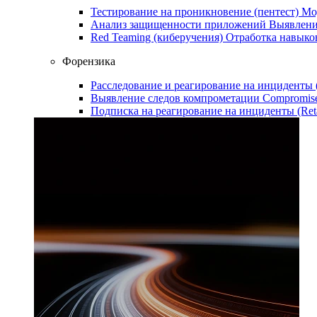
Тестирование на проникновение (пентест)
Мо
Анализ защищенности приложений
Выявлени
Red Teaming (киберучения)
Отработка навыко
Форензика
Расследование и реагирование на инциденты
Выявление следов компрометации
Compromise
Подписка на реагирование на инциденты (Ret