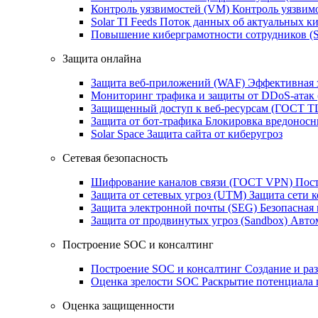
Контроль уязвимостей (VM)
Контроль уязвим
Solar TI Feeds
Поток данных об актуальных ки
Повышение киберграмотности сотрудников (
Защита онлайна
Защита веб-приложений (WAF)
Эффективная 
Мониторинг трафика и защиты от DDoS‑атак
Защищенный доступ к веб-ресурсам (ГОСТ T
Защита от бот‑трафика
Блокировка вредоносн
Solar Space
Защита сайта от киберугроз
Сетевая безопасность
Шифрование каналов связи (ГОСТ VPN)
Пост
Защита от сетевых угроз (UTM)
Защита сети 
Защита электронной почты (SEG)
Безопасная
Защита от продвинутых угроз (Sandbox)
Автом
Построение SOC и консалтинг
Построение SOC и консалтинг
Создание и ра
Оценка зрелости SOC
Раскрытие потенциала 
Оценка защищенности