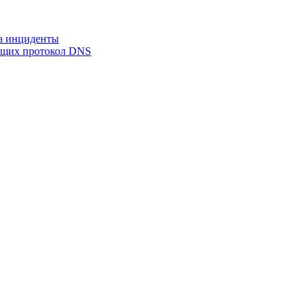
на инциденты
ующих протокол DNS