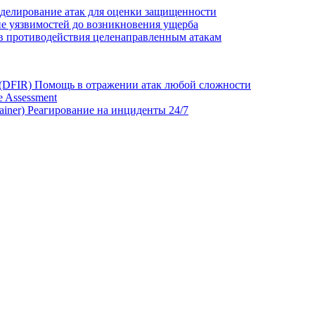
делирование атак для оценки защищенности
е уязвимостей до возникновения ущерба
в противодействия целенаправленным атакам
 (DFIR)
Помощь в отражении атак любой сложности
 Assessment
ainer)
Реагирование на инциденты 24/7