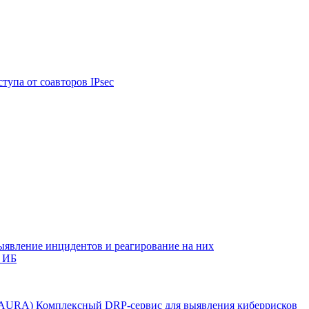
тупа от соавторов IPsec
ыявление инцидентов и реагирование на них
 ИБ
r AURA)
Комплексный DRP-сервис для выявления киберрисков