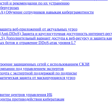
остей и рекомендации по их устранению
беругрозах
SA)
Обучение сотрудников навыкам киберграмотности
защита веб-приложений от актуальных угроз
 (Anti‑DDoS)
Защита и круглосуточная доступность интернет-рес
LS)
Дополнительный вариант доступа к веб‑ресурсу и защита кан
ых ботов и отражение DDoS‑атак уровня L7
роение защищенных сетей с использованием СКЗИ
компании под управлением экспертов
 почта с экспертной поддержкой по подписке
атическая защита от маскирующихся угроз
звитие центров управления ИБ
центра противодействия кибератакам