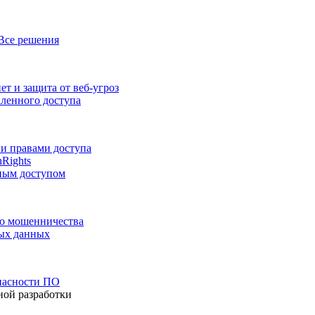
Все решения
т и защита от веб-угроз
аленного доступа
и правами доступа
nRights
ным доступом
го мошенничества
ных данных
пасности ПО
ной разработки