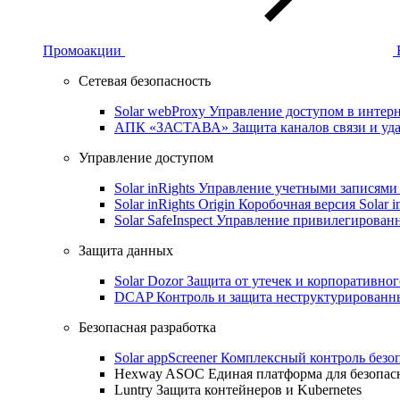
Промоакции
Сетевая безопасность
Solar webProxy
Управление доступом в интерне
АПК «ЗАСТАВА»
Защита каналов связи и уд
Управление доступом
Solar inRights
Управление учетными записями 
Solar inRights Origin
Коробочная версия Solar i
Solar SafeInspect
Управление привилегирован
Защита данных
Solar Dozor
Защита от утечек и корпоративно
DCAP
Контроль и защита неструктурирован
Безопасная разработка
Solar appScreener
Комплексный контроль безо
Hexway ASOC
Единая платформа для безопас
Luntry
Защита контейнеров и Kubernetes