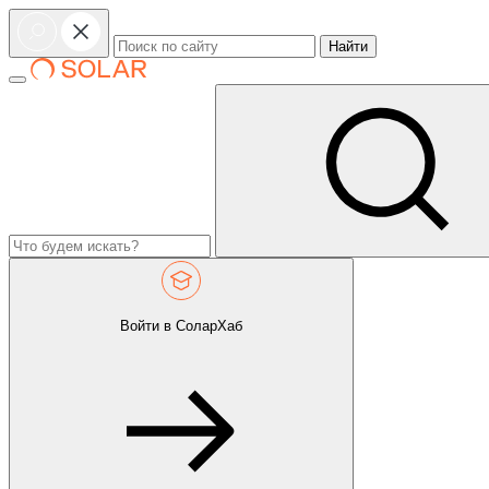
Найти
Войти в СоларХаб