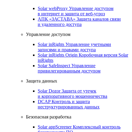
Solar webProxy
Управление доступом
в интернет и защита от веб-угроз
АПК «ЗАСТАВА»
Защита каналов связи
и удаленного доступа
Управление доступом
Solar inRights
Управление учетными
записями и правами доступа
Solar inRights Origin
Коробочная версия Solar
inRights
Solar SafeInspect
Управление
привилегированным доступом
Защита данных
Solar Dozor
Защита от утечек
и корпоративного мошенничества
DCAP
Контроль и защита
неструктурированных данных
Безопасная разработка
Solar appScreener
Комплексный контроль