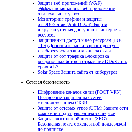
Защита веб-приложений (WAF)
Эффективная защита веб-приложений
от актуальных угроз
Мониторинг трафика и защиты
от DDoS‑атак (Anti‑DDoS)
Защита
и круглосуточная доступность интернет-
ресурсов
Защищенный доступ к веб-ресурсам (ГОСТ
TLS)
Дополнительный вариант доступа
к веб‑ресурсу и защита канала связи
Защита от бот‑трафика
Блокировка
вредоносных ботов и отражение DDoS‑атак
уровня L7
Solar Space
Защита сайта от киберугроз
Сетевая безопасность
Шифрование каналов связи (ГОСТ VPN)
Построение защищенных сетей
с использованием СКЗИ
Защита от сетевых угроз (UTM)
Защита сети
компании под управлением экспертов
Защита электронной почты (SEG)
Безопасная почта с экспертной поддержкой
по подписке