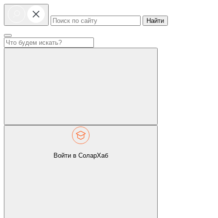
Найти
Войти в СоларХаб