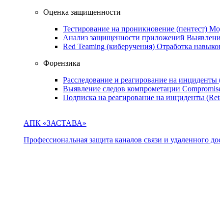
Оценка защищенности
Тестирование на проникновение (пентест)
Мо
Анализ защищенности приложений
Выявлени
Red Teaming (киберучения)
Отработка навыко
Форензика
Расследование и реагирование на инциденты
Выявление следов компрометации
Compromise
Подписка на реагирование на инциденты (Ret
АПК «ЗАСТАВА»
Профессиональная защита каналов связи и удаленного дос