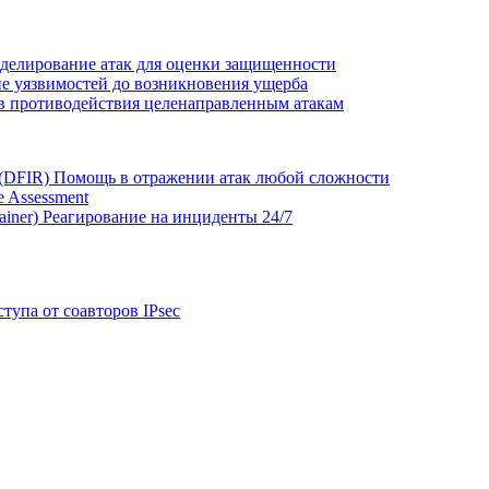
делирование атак для оценки защищенности
е уязвимостей до возникновения ущерба
в противодействия целенаправленным атакам
 (DFIR)
Помощь в отражении атак любой сложности
 Assessment
ainer)
Реагирование на инциденты 24/7
тупа от соавторов IPsec