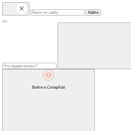
Найти
Войти в СоларХаб