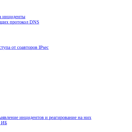
на инциденты
ующих протокол DNS
тупа от соавторов IPsec
ыявление инцидентов и реагирование на них
 ИБ