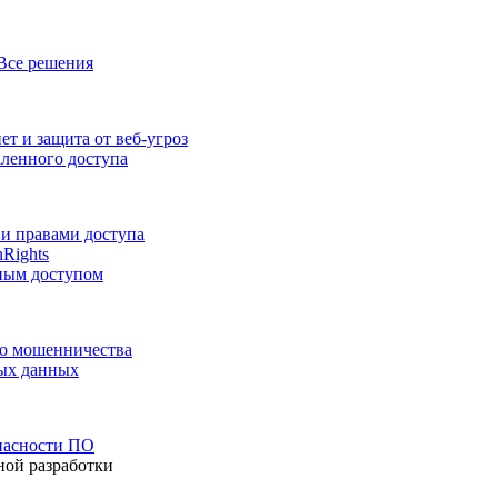
Все решения
т и защита от веб-угроз
аленного доступа
и правами доступа
nRights
ным доступом
го мошенничества
ных данных
пасности ПО
ной разработки