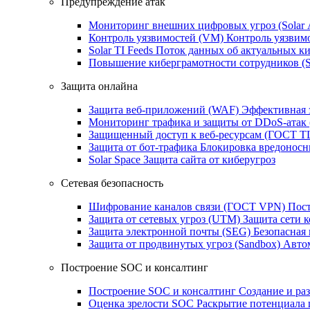
Предупреждение атак
Мониторинг внешних цифровых угроз (Sola
Контроль уязвимостей (VM)
Контроль уязвим
Solar TI Feeds
Поток данных об актуальных ки
Повышение киберграмотности сотрудников (
Защита онлайна
Защита веб-приложений (WAF)
Эффективная 
Мониторинг трафика и защиты от DDoS‑атак
Защищенный доступ к веб-ресурсам (ГОСТ T
Защита от бот‑трафика
Блокировка вредоносн
Solar Space
Защита сайта от киберугроз
Сетевая безопасность
Шифрование каналов связи (ГОСТ VPN)
Пост
Защита от сетевых угроз (UTM)
Защита сети 
Защита электронной почты (SEG)
Безопасная
Защита от продвинутых угроз (Sandbox)
Автом
Построение SOC и консалтинг
Построение SOC и консалтинг
Создание и ра
Оценка зрелости SOC
Раскрытие потенциала 