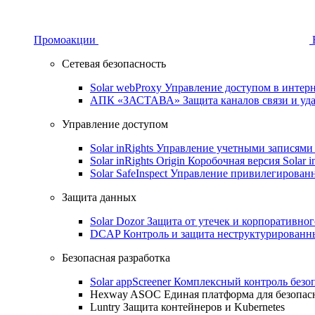
Промоакции
Сетевая безопасность
Solar webProxy
Управление доступом в интерне
АПК «ЗАСТАВА»
Защита каналов связи и уд
Управление доступом
Solar inRights
Управление учетными записями 
Solar inRights Origin
Коробочная версия Solar i
Solar SafeInspect
Управление привилегирован
Защита данных
Solar Dozor
Защита от утечек и корпоративно
DCAP
Контроль и защита неструктурирован
Безопасная разработка
Solar appScreener
Комплексный контроль безо
Hexway ASOC
Единая платформа для безопас
Luntry
Защита контейнеров и Kubernetes