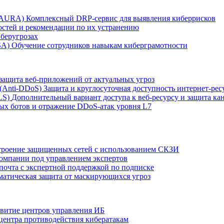
r AURA)
Комплексный DRP-сервис для выявления киберрисков
остей и рекомендации по их устранению
беругрозах
SA)
Обучение сотрудников навыкам киберграмотности
защита веб-приложений от актуальных угроз
 (Anti‑DDoS)
Защита и круглосуточная доступность интернет-рес
LS)
Дополнительный вариант доступа к веб‑ресурсу и защита кан
ых ботов и отражение DDoS‑атак уровня L7
роение защищенных сетей с использованием СКЗИ
компании под управлением экспертов
 почта с экспертной поддержкой по подписке
атическая защита от маскирующихся угроз
звитие центров управления ИБ
центра противодействия кибератакам