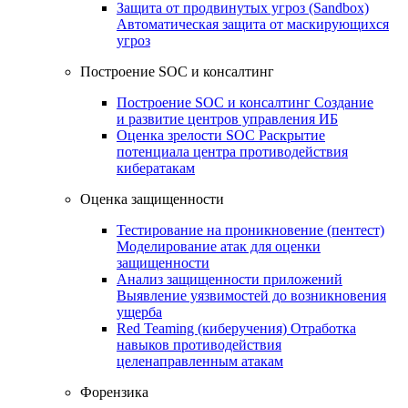
Защита от продвинутых угроз (Sandbox)
Автоматическая защита от маскирующихся
угроз
Построение SOC и консалтинг
Построение SOC и консалтинг
Создание
и развитие центров управления ИБ
Оценка зрелости SOC
Раскрытие
потенциала центра противодействия
кибератакам
Оценка защищенности
Тестирование на проникновение (пентест)
Моделирование атак для оценки
защищенности
Анализ защищенности приложений
Выявление уязвимостей до возникновения
ущерба
Red Teaming (киберучения)
Отработка
навыков противодействия
целенаправленным атакам
Форензика