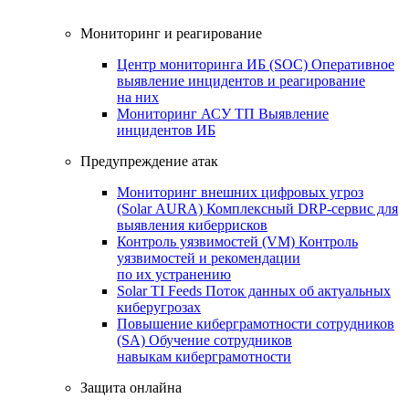
Мониторинг и реагирование
Центр мониторинга ИБ (SOC)
Оперативное
выявление инцидентов и реагирование
на них
Мониторинг АСУ ТП
Выявление
инцидентов ИБ
Предупреждение атак
Мониторинг внешних цифровых угроз
(Solar AURA)
Комплексный DRP-сервис для
выявления киберрисков
Контроль уязвимостей (VM)
Контроль
уязвимостей и рекомендации
по их устранению
Solar TI Feeds
Поток данных об актуальных
киберугрозах
Повышение киберграмотности сотрудников
(SA)
Обучение сотрудников
навыкам киберграмотности
Защита онлайна