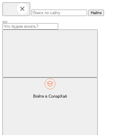
Найти
Войти в СоларХаб