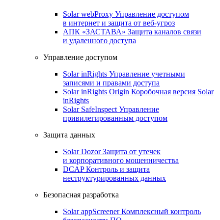
Solar webProxy
Управление доступом
в интернет и защита от веб-угроз
АПК «ЗАСТАВА»
Защита каналов связи
и удаленного доступа
Управление доступом
Solar inRights
Управление учетными
записями и правами доступа
Solar inRights Origin
Коробочная версия Solar
inRights
Solar SafeInspect
Управление
привилегированным доступом
Защита данных
Solar Dozor
Защита от утечек
и корпоративного мошенничества
DCAP
Контроль и защита
неструктурированных данных
Безопасная разработка
Solar appScreener
Комплексный контроль