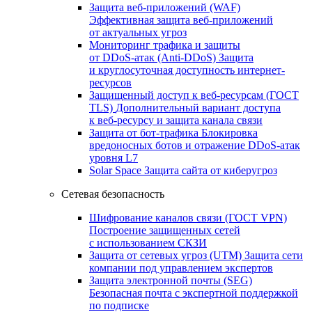
Защита веб-приложений (WAF)
Эффективная защита веб-приложений
от актуальных угроз
Мониторинг трафика и защиты
от DDoS‑атак (Anti‑DDoS)
Защита
и круглосуточная доступность интернет-
ресурсов
Защищенный доступ к веб-ресурсам (ГОСТ
TLS)
Дополнительный вариант доступа
к веб‑ресурсу и защита канала связи
Защита от бот‑трафика
Блокировка
вредоносных ботов и отражение DDoS‑атак
уровня L7
Solar Space
Защита сайта от киберугроз
Сетевая безопасность
Шифрование каналов связи (ГОСТ VPN)
Построение защищенных сетей
с использованием СКЗИ
Защита от сетевых угроз (UTM)
Защита сети
компании под управлением экспертов
Защита электронной почты (SEG)
Безопасная почта с экспертной поддержкой
по подписке