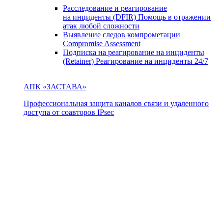
Расследование и реагирование
на инциденты (DFIR)
Помощь в отражении
атак любой сложности
Выявление следов компрометации
Compromise Assessment
Подписка на реагирование на инциденты
(Retainer)
Реагирование на инциденты 24/7
АПК «ЗАСТАВА»
Профессиональная защита каналов связи и удаленного
доступа от соавторов IPsec