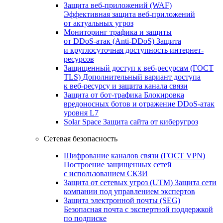
Защита веб-приложений (WAF)
Эффективная защита веб-приложений
от актуальных угроз
Мониторинг трафика и защиты
от DDoS‑атак (Anti‑DDoS)
Защита
и круглосуточная доступность интернет-
ресурсов
Защищенный доступ к веб-ресурсам (ГОСТ
TLS)
Дополнительный вариант доступа
к веб‑ресурсу и защита канала связи
Защита от бот‑трафика
Блокировка
вредоносных ботов и отражение DDoS‑атак
уровня L7
Solar Space
Защита сайта от киберугроз
Сетевая безопасность
Шифрование каналов связи (ГОСТ VPN)
Построение защищенных сетей
с использованием СКЗИ
Защита от сетевых угроз (UTM)
Защита сети
компании под управлением экспертов
Защита электронной почты (SEG)
Безопасная почта с экспертной поддержкой
по подписке