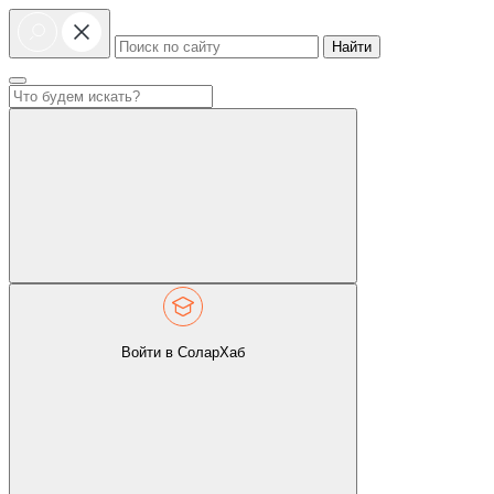
Найти
Войти в СоларХаб