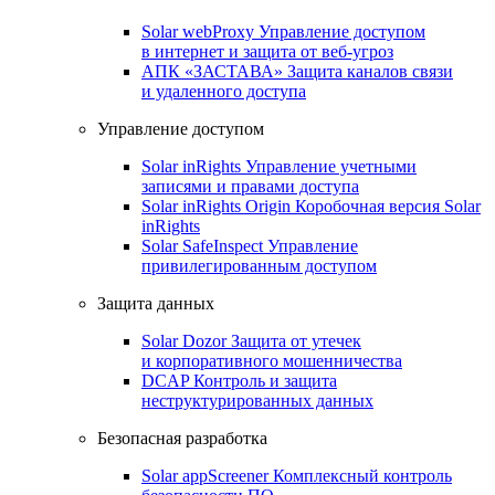
Solar webProxy
Управление доступом
в интернет и защита от веб-угроз
АПК «ЗАСТАВА»
Защита каналов связи
и удаленного доступа
Управление доступом
Solar inRights
Управление учетными
записями и правами доступа
Solar inRights Origin
Коробочная версия Solar
inRights
Solar SafeInspect
Управление
привилегированным доступом
Защита данных
Solar Dozor
Защита от утечек
и корпоративного мошенничества
DCAP
Контроль и защита
неструктурированных данных
Безопасная разработка
Solar appScreener
Комплексный контроль