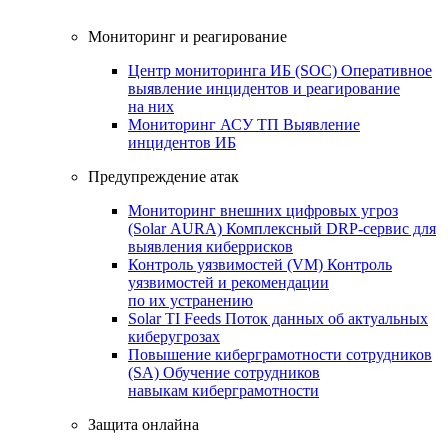
Мониторинг и реагирование
Центр мониторинга ИБ (SOC)
Оперативное
выявление инцидентов и реагирование
на них
Мониторинг АСУ ТП
Выявление
инцидентов ИБ
Предупреждение атак
Мониторинг внешних цифровых угроз
(Solar AURA)
Комплексный DRP-сервис для
выявления киберрисков
Контроль уязвимостей (VM)
Контроль
уязвимостей и рекомендации
по их устранению
Solar TI Feeds
Поток данных об актуальных
киберугрозах
Повышение киберграмотности сотрудников
(SA)
Обучение сотрудников
навыкам киберграмотности
Защита онлайна