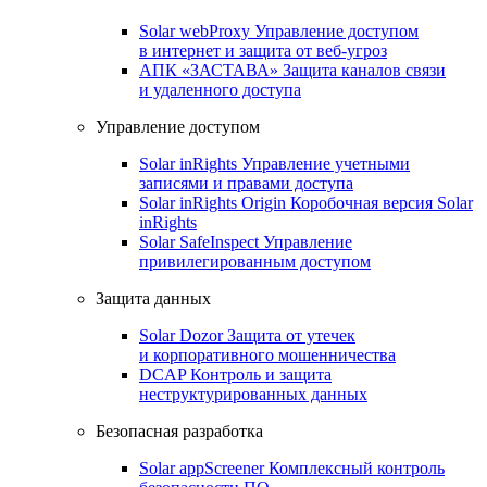
Solar webProxy
Управление доступом
в интернет и защита от веб-угроз
АПК «ЗАСТАВА»
Защита каналов связи
и удаленного доступа
Управление доступом
Solar inRights
Управление учетными
записями и правами доступа
Solar inRights Origin
Коробочная версия Solar
inRights
Solar SafeInspect
Управление
привилегированным доступом
Защита данных
Solar Dozor
Защита от утечек
и корпоративного мошенничества
DCAP
Контроль и защита
неструктурированных данных
Безопасная разработка
Solar appScreener
Комплексный контроль