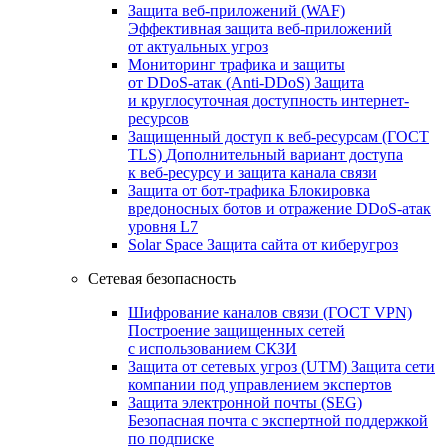
Защита веб-приложений (WAF)
Эффективная защита веб-приложений
от актуальных угроз
Мониторинг трафика и защиты
от DDoS‑атак (Anti‑DDoS)
Защита
и круглосуточная доступность интернет-
ресурсов
Защищенный доступ к веб-ресурсам (ГОСТ
TLS)
Дополнительный вариант доступа
к веб‑ресурсу и защита канала связи
Защита от бот‑трафика
Блокировка
вредоносных ботов и отражение DDoS‑атак
уровня L7
Solar Space
Защита сайта от киберугроз
Сетевая безопасность
Шифрование каналов связи (ГОСТ VPN)
Построение защищенных сетей
с использованием СКЗИ
Защита от сетевых угроз (UTM)
Защита сети
компании под управлением экспертов
Защита электронной почты (SEG)
Безопасная почта с экспертной поддержкой
по подписке