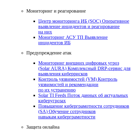
Мониторинг и реагирование
Центр мониторинга ИБ (SOC)
Оперативное
выявление инцидентов и реагирование
на них
Мониторинг АСУ ТП
Выявление
инцидентов ИБ
Предупреждение атак
Мониторинг внешних цифровых угроз
(Solar AURA)
Комплексный DRP-сервис для
выявления киберрисков
Контроль уязвимостей (VM)
Контроль
уязвимостей и рекомендации
по их устранению
Solar TI Feeds
Поток данных об актуальных
киберугрозах
Повышение киберграмотности сотрудников
(SA)
Обучение сотрудников
навыкам киберграмотности
Защита онлайна