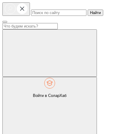
Найти
Войти в СоларХаб