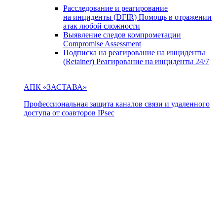
Расследование и реагирование
на инциденты (DFIR)
Помощь в отражении
атак любой сложности
Выявление следов компрометации
Compromise Assessment
Подписка на реагирование на инциденты
(Retainer)
Реагирование на инциденты 24/7
АПК «ЗАСТАВА»
Профессиональная защита каналов связи и удаленного
доступа от соавторов IPsec