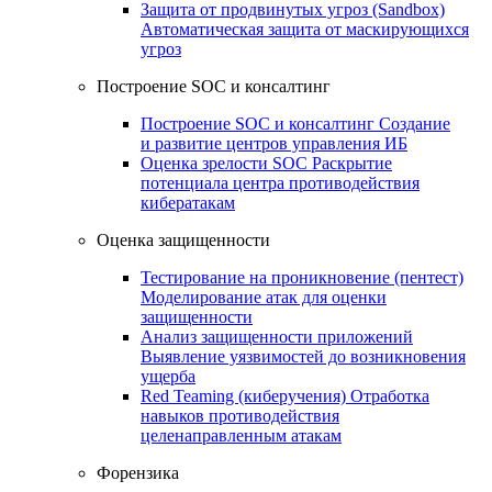
Защита от продвинутых угроз (Sandbox)
Автоматическая защита от маскирующихся
угроз
Построение SOC и консалтинг
Построение SOC и консалтинг
Создание
и развитие центров управления ИБ
Оценка зрелости SOC
Раскрытие
потенциала центра противодействия
кибератакам
Оценка защищенности
Тестирование на проникновение (пентест)
Моделирование атак для оценки
защищенности
Анализ защищенности приложений
Выявление уязвимостей до возникновения
ущерба
Red Teaming (киберучения)
Отработка
навыков противодействия
целенаправленным атакам
Форензика