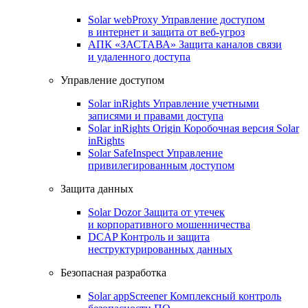
Solar webProxy
Управление доступом
в интернет и защита от веб-угроз
АПК «ЗАСТАВА»
Защита каналов связи
и удаленного доступа
Управление доступом
Solar inRights
Управление учетными
записями и правами доступа
Solar inRights Origin
Коробочная версия Solar
inRights
Solar SafeInspect
Управление
привилегированным доступом
Защита данных
Solar Dozor
Защита от утечек
и корпоративного мошенничества
DCAP
Контроль и защита
неструктурированных данных
Безопасная разработка
Solar appScreener
Комплексный контроль