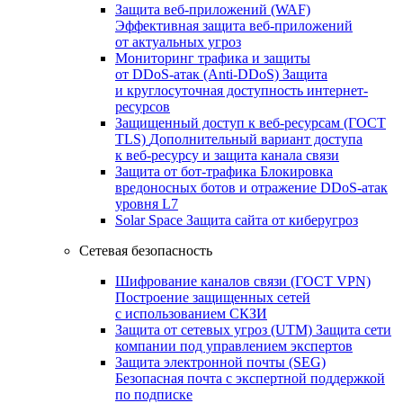
Защита веб-приложений (WAF)
Эффективная защита веб-приложений
от актуальных угроз
Мониторинг трафика и защиты
от DDoS‑атак (Anti‑DDoS)
Защита
и круглосуточная доступность интернет-
ресурсов
Защищенный доступ к веб-ресурсам (ГОСТ
TLS)
Дополнительный вариант доступа
к веб‑ресурсу и защита канала связи
Защита от бот‑трафика
Блокировка
вредоносных ботов и отражение DDoS‑атак
уровня L7
Solar Space
Защита сайта от киберугроз
Сетевая безопасность
Шифрование каналов связи (ГОСТ VPN)
Построение защищенных сетей
с использованием СКЗИ
Защита от сетевых угроз (UTM)
Защита сети
компании под управлением экспертов
Защита электронной почты (SEG)
Безопасная почта с экспертной поддержкой
по подписке