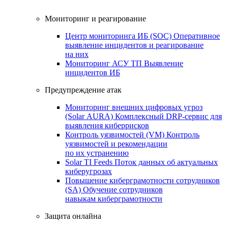
Мониторинг и реагирование
Центр мониторинга ИБ (SOC)
Оперативное
выявление инцидентов и реагирование
на них
Мониторинг АСУ ТП
Выявление
инцидентов ИБ
Предупреждение атак
Мониторинг внешних цифровых угроз
(Solar AURA)
Комплексный DRP-сервис для
выявления киберрисков
Контроль уязвимостей (VM)
Контроль
уязвимостей и рекомендации
по их устранению
Solar TI Feeds
Поток данных об актуальных
киберугрозах
Повышение киберграмотности сотрудников
(SA)
Обучение сотрудников
навыкам киберграмотности
Защита онлайна