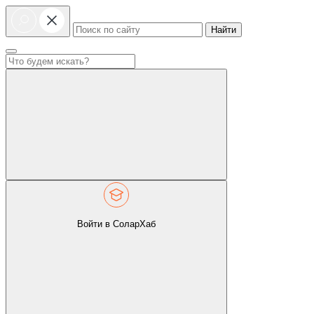
Найти
Войти в СоларХаб