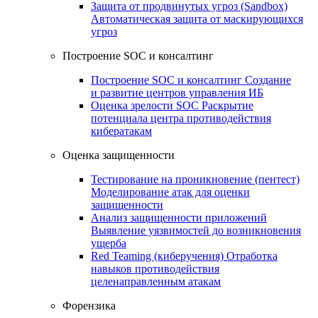
Защита от продвинутых угроз (Sandbox)
Автоматическая защита от маскирующихся
угроз
Построение SOC и консалтинг
Построение SOC и консалтинг
Создание
и развитие центров управления ИБ
Оценка зрелости SOC
Раскрытие
потенциала центра противодействия
кибератакам
Оценка защищенности
Тестирование на проникновение (пентест)
Моделирование атак для оценки
защищенности
Анализ защищенности приложений
Выявление уязвимостей до возникновения
ущерба
Red Teaming (киберучения)
Отработка
навыков противодействия
целенаправленным атакам
Форензика