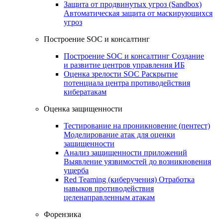
Защита от продвинутых угроз (Sandbox)
Автоматическая защита от маскирующихся
угроз
Построение SOC и консалтинг
Построение SOC и консалтинг
Создание
и развитие центров управления ИБ
Оценка зрелости SOC
Раскрытие
потенциала центра противодействия
кибератакам
Оценка защищенности
Тестирование на проникновение (пентест)
Моделирование атак для оценки
защищенности
Анализ защищенности приложений
Выявление уязвимостей до возникновения
ущерба
Red Teaming (киберучения)
Отработка
навыков противодействия
целенаправленным атакам
Форензика