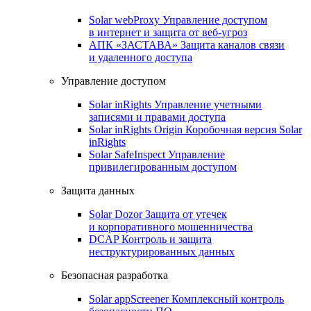
Solar webProxy
Управление доступом
в интернет и защита от веб-угроз
АПК «ЗАСТАВА»
Защита каналов связи
и удаленного доступа
Управление доступом
Solar inRights
Управление учетными
записями и правами доступа
Solar inRights Origin
Коробочная версия Solar
inRights
Solar SafeInspect
Управление
привилегированным доступом
Защита данных
Solar Dozor
Защита от утечек
и корпоративного мошенничества
DCAP
Контроль и защита
неструктурированных данных
Безопасная разработка
Solar appScreener
Комплексный контроль