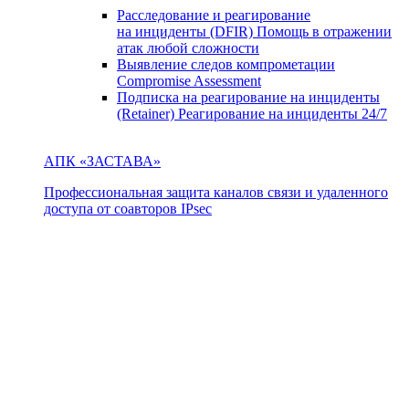
Расследование и реагирование
на инциденты (DFIR)
Помощь в отражении
атак любой сложности
Выявление следов компрометации
Compromise Assessment
Подписка на реагирование на инциденты
(Retainer)
Реагирование на инциденты 24/7
АПК «ЗАСТАВА»
Профессиональная защита каналов связи и удаленного
доступа от соавторов IPsec