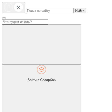
Найти
Войти в СоларХаб