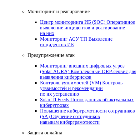
Мониторинг и реагирование
Центр мониторинга ИБ (SOC)
Оперативное
выявление инцидентов и реагирование
на них
Мониторинг АСУ ТП
Выявление
инцидентов ИБ
Предупреждение атак
Мониторинг внешних цифровых угроз
(Solar AURA)
Комплексный DRP-сервис для
выявления киберрисков
Контроль уязвимостей (VM)
Контроль
уязвимостей и рекомендации
по их устранению
Solar TI Feeds
Поток данных об актуальных
киберугрозах
Повышение киберграмотности сотрудников
(SA)
Обучение сотрудников
навыкам киберграмотности
Защита онлайна