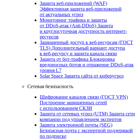
Защита веб-приложений (WAF)
Эффективная защита веб-приложений
от актуальных угроз
Мониторинг трафика и защиты
от DDoS‑атак (Anti‑DDoS)
Защита
и круглосуточная доступность интернет-
ресурсов
Защищенный доступ к веб-ресурсам (ГОСТ
TLS)
Дополнительный вариант доступа
к веб‑ресурсу и защита канала связи
Защита от бот‑трафика
Блокировка
вредоносных ботов и отражение DDoS‑атак
уровня L7
Solar Space
Защита сайта от киберугроз
Сетевая безопасность
Шифрование каналов связи (ГОСТ VPN)
Построение защищенных сетей
с использованием СКЗИ
Защита от сетевых угроз (UTM)
Защита сети
компании под управлением экспертов
Защита электронной почты (SEG)
Безопасная почта с экспертной поддержкой
по подписке