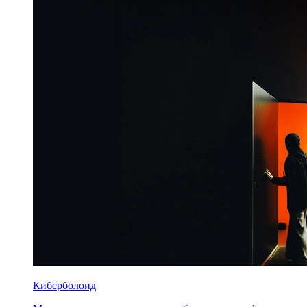
Киберболоид