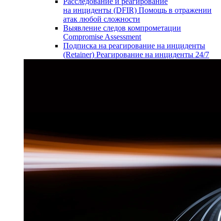
Расследование и реагирование
на инциденты (DFIR)
Помощь в отражении
атак любой сложности
Выявление следов компрометации
Compromise Assessment
Подписка на реагирование на инциденты
(Retainer)
Реагирование на инциденты 24/7