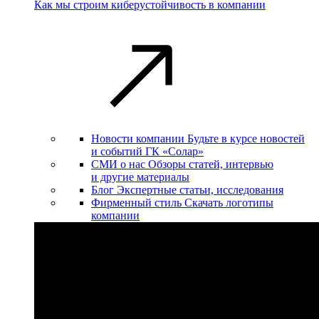
Как мы строим киберустойчивость в компании
Новости компании
Будьте в курсе новостей
и событий ГК «Солар»
СМИ о нас
Обзоры статей, интервью
и другие материалы
Блог
Экспертные статьи, исследования
Фирменный стиль
Скачать логотипы
компании