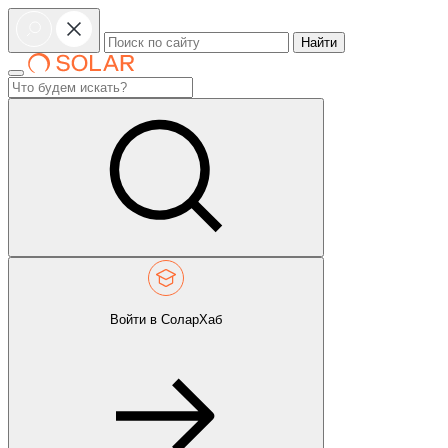
Найти
Войти в СоларХаб