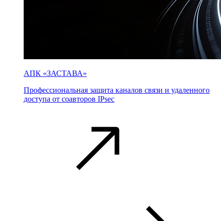
АПК «ЗАСТАВА»
Профессиональная защита каналов связи и удаленного
доступа от соавторов IPsec