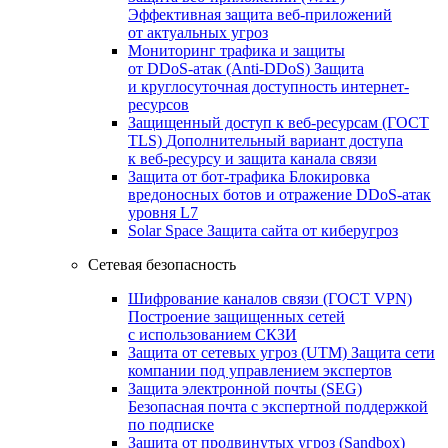
Эффективная защита веб-приложений
от актуальных угроз
Мониторинг трафика и защиты
от DDoS‑атак (Anti‑DDoS)
Защита
и круглосуточная доступность интернет-
ресурсов
Защищенный доступ к веб-ресурсам (ГОСТ
TLS)
Дополнительный вариант доступа
к веб‑ресурсу и защита канала связи
Защита от бот‑трафика
Блокировка
вредоносных ботов и отражение DDoS‑атак
уровня L7
Solar Space
Защита сайта от киберугроз
Сетевая безопасность
Шифрование каналов связи (ГОСТ VPN)
Построение защищенных сетей
с использованием СКЗИ
Защита от сетевых угроз (UTM)
Защита сети
компании под управлением экспертов
Защита электронной почты (SEG)
Безопасная почта с экспертной поддержкой
по подписке
Защита от продвинутых угроз (Sandbox)