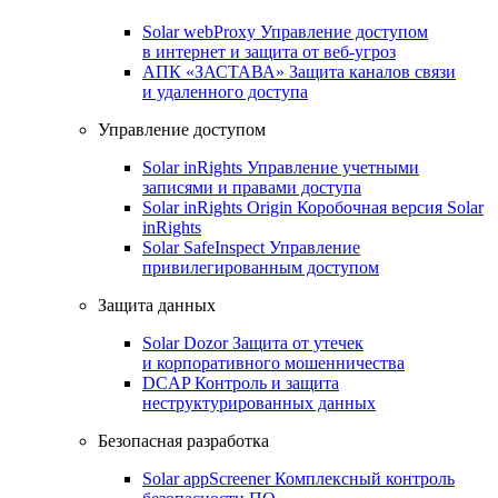
Solar webProxy
Управление доступом
в интернет и защита от веб-угроз
АПК «ЗАСТАВА»
Защита каналов связи
и удаленного доступа
Управление доступом
Solar inRights
Управление учетными
записями и правами доступа
Solar inRights Origin
Коробочная версия Solar
inRights
Solar SafeInspect
Управление
привилегированным доступом
Защита данных
Solar Dozor
Защита от утечек
и корпоративного мошенничества
DCAP
Контроль и защита
неструктурированных данных
Безопасная разработка
Solar appScreener
Комплексный контроль