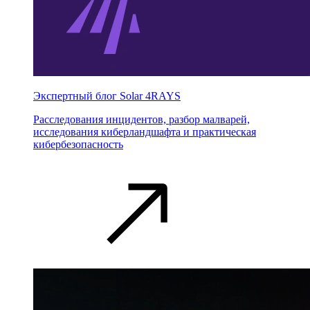
Экспертный блог Solar 4RAYS
Расследования инцидентов, разбор малварей,
исследования киберландшафта и практическая
кибербезопасность