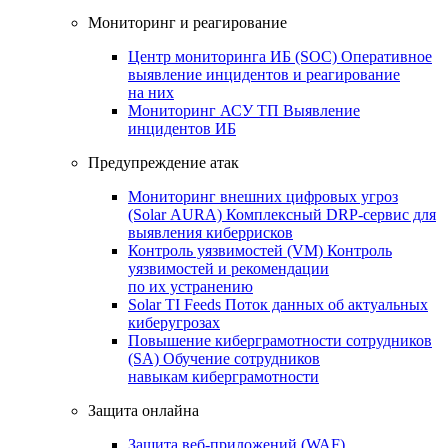
Мониторинг и реагирование
Центр мониторинга ИБ (SOC)
Оперативное
выявление инцидентов и реагирование
на них
Мониторинг АСУ ТП
Выявление
инцидентов ИБ
Предупреждение атак
Мониторинг внешних цифровых угроз
(Solar AURA)
Комплексный DRP-сервис для
выявления киберрисков
Контроль уязвимостей (VM)
Контроль
уязвимостей и рекомендации
по их устранению
Solar TI Feeds
Поток данных об актуальных
киберугрозах
Повышение киберграмотности сотрудников
(SA)
Обучение сотрудников
навыкам киберграмотности
Защита онлайна
Защита веб-приложений (WAF)