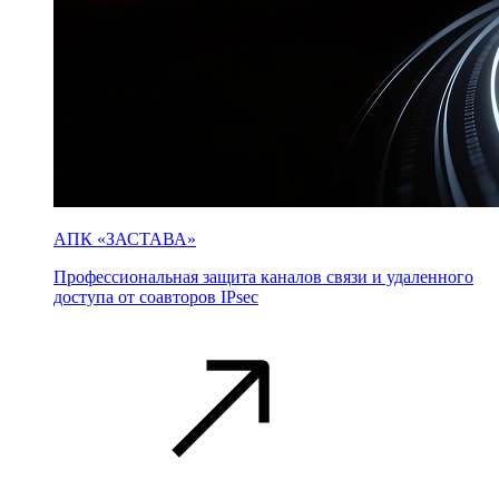
АПК «ЗАСТАВА»
Профессиональная защита каналов связи и удаленного
доступа от соавторов IPsec