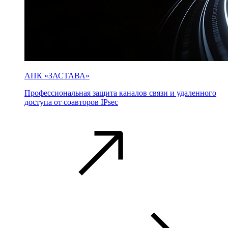
АПК «ЗАСТАВА»
Профессиональная защита каналов связи и удаленного
доступа от соавторов IPsec