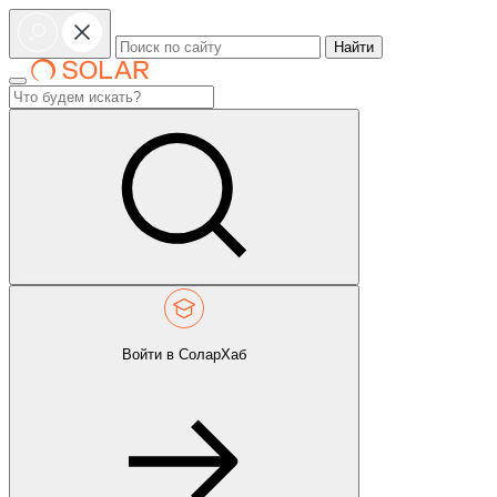
Найти
Войти в СоларХаб