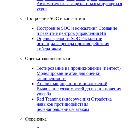
Автоматическая защита от маскирующихся
угроз
Построение SOC и консалтинг
Построение SOC и консалтинг
Создание
и развитие центров управления ИБ
Оценка зрелости SOC
Раскрытие
потенциала центра противодействия
кибератакам
Оценка защищенности
Тестирование на проникновение (пентест)
Моделирование атак для оценки
защищенности
Анализ защищенности приложений
Выявление уязвимостей до возникновения
ущерба
Red Teaming (киберучения)
Отработка
навыков противодействия
целенаправленным атакам
Форензика