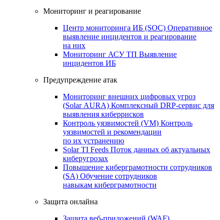
Мониторинг и реагирование
Центр мониторинга ИБ (SOC)
Оперативное
выявление инцидентов и реагирование
на них
Мониторинг АСУ ТП
Выявление
инцидентов ИБ
Предупреждение атак
Мониторинг внешних цифровых угроз
(Solar AURA)
Комплексный DRP-сервис для
выявления киберрисков
Контроль уязвимостей (VM)
Контроль
уязвимостей и рекомендации
по их устранению
Solar TI Feeds
Поток данных об актуальных
киберугрозах
Повышение киберграмотности сотрудников
(SA)
Обучение сотрудников
навыкам киберграмотности
Защита онлайна
Защита веб-приложений (WAF)