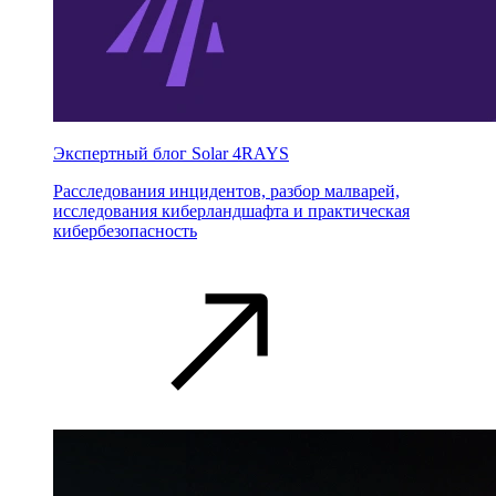
Экспертный блог Solar 4RAYS
Расследования инцидентов, разбор малварей,
исследования киберландшафта и практическая
кибербезопасность