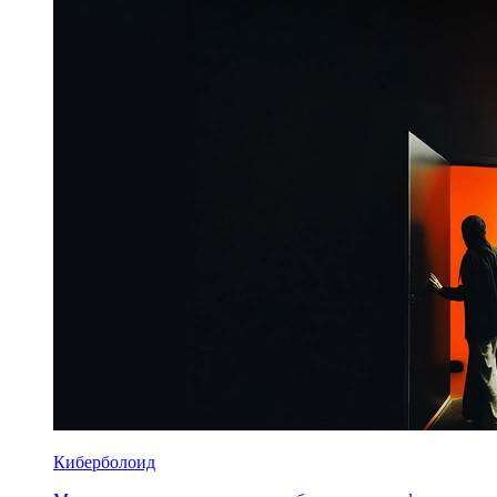
Киберболоид