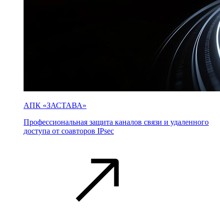
АПК «ЗАСТАВА»
Профессиональная защита каналов связи и удаленного
доступа от соавторов IPsec