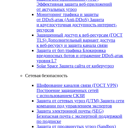
Эффективная защита веб-приложений
от актуальных угроз
Мониторинг трафика и защиты
от DDoS‑атак (Anti‑DDoS)
Защита
и круглосуточная доступность интернет-
ресурсов
Защищенный доступ к веб-ресурсам (ГОСТ
TLS)
Дополнительный вариант доступа
к веб‑ресурсу и защита канала связи
Защита от бот‑трафика
Блокировка
вредоносных ботов и отражение DDoS‑атак
уровня L7
Solar Space
Защита сайта от киберугроз
Сетевая безопасность
Шифрование каналов связи (ГОСТ VPN)
Построение защищенных сетей
с использованием СКЗИ
Защита от сетевых угроз (UTM)
Защита сети
компании под управлением экспертов
Защита электронной почты (SEG)
Безопасная почта с экспертной поддержкой
по подписке
Защита от продвинутых угроз (Sandbox)