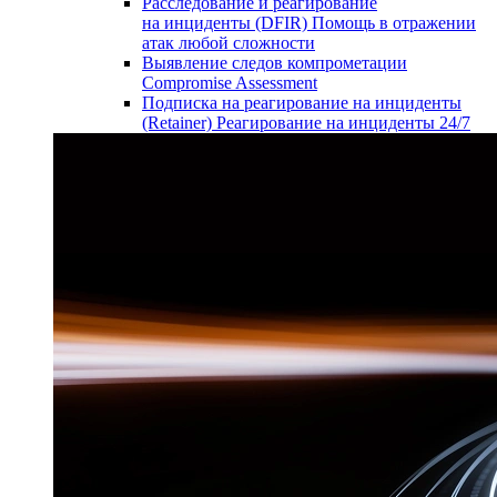
Расследование и реагирование
на инциденты (DFIR)
Помощь в отражении
атак любой сложности
Выявление следов компрометации
Compromise Assessment
Подписка на реагирование на инциденты
(Retainer)
Реагирование на инциденты 24/7