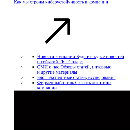
Как мы строим киберустойчивость в компании
Новости компании
Будьте в курсе новостей
и событий ГК «Солар»
СМИ о нас
Обзоры статей, интервью
и другие материалы
Блог
Экспертные статьи, исследования
Фирменный стиль
Скачать логотипы
компании