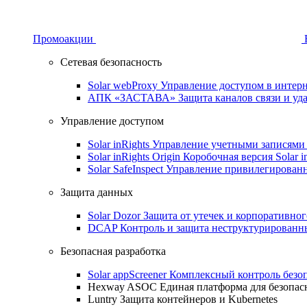
Промоакции
Сетевая безопасность
Solar webProxy
Управление доступом в интерне
АПК «ЗАСТАВА»
Защита каналов связи и уд
Управление доступом
Solar inRights
Управление учетными записями 
Solar inRights Origin
Коробочная версия Solar i
Solar SafeInspect
Управление привилегирован
Защита данных
Solar Dozor
Защита от утечек и корпоративно
DCAP
Контроль и защита неструктурирован
Безопасная разработка
Solar appScreener
Комплексный контроль безо
Hexway ASOC
Единая платформа для безопас
Luntry
Защита контейнеров и Kubernetes