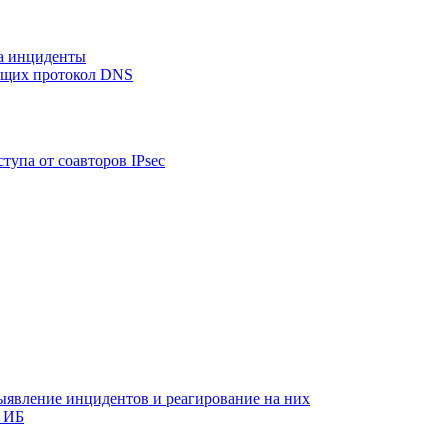
на инциденты
ующих протокол DNS
тупа от соавторов IPsec
ыявление инцидентов и реагирование на них
 ИБ