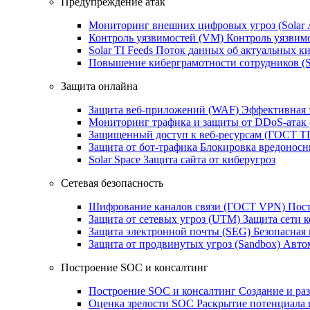
Предупреждение атак
Мониторинг внешних цифровых угроз (Sola
Контроль уязвимостей (VM)
Контроль уязвим
Solar TI Feeds
Поток данных об актуальных ки
Повышение киберграмотности сотрудников (
Защита онлайна
Защита веб-приложений (WAF)
Эффективная 
Мониторинг трафика и защиты от DDoS‑атак
Защищенный доступ к веб-ресурсам (ГОСТ T
Защита от бот‑трафика
Блокировка вредоносн
Solar Space
Защита сайта от киберугроз
Сетевая безопасность
Шифрование каналов связи (ГОСТ VPN)
Пост
Защита от сетевых угроз (UTM)
Защита сети 
Защита электронной почты (SEG)
Безопасная
Защита от продвинутых угроз (Sandbox)
Автом
Построение SOC и консалтинг
Построение SOC и консалтинг
Создание и ра
Оценка зрелости SOC
Раскрытие потенциала 