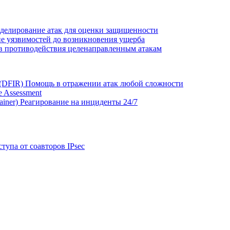
делирование атак для оценки защищенности
е уязвимостей до возникновения ущерба
в противодействия целенаправленным атакам
 (DFIR)
Помощь в отражении атак любой сложности
 Assessment
ainer)
Реагирование на инциденты 24/7
тупа от соавторов IPsec