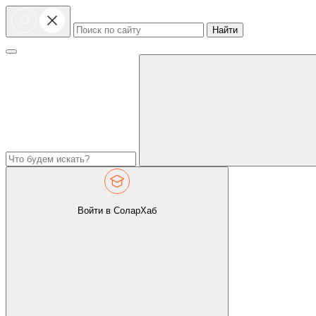
Найти
Войти в СоларХаб