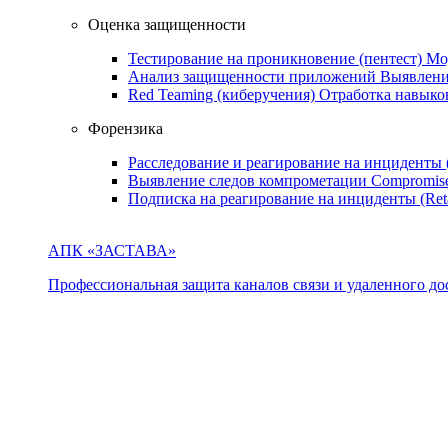
Оценка защищенности
Тестирование на проникновение (пентест)
Мо
Анализ защищенности приложений
Выявлени
Red Teaming (киберучения)
Отработка навыко
Форензика
Расследование и реагирование на инциденты
Выявление следов компрометации
Compromise
Подписка на реагирование на инциденты (Ret
АПК «ЗАСТАВА»
Профессиональная защита каналов связи и удаленного дос