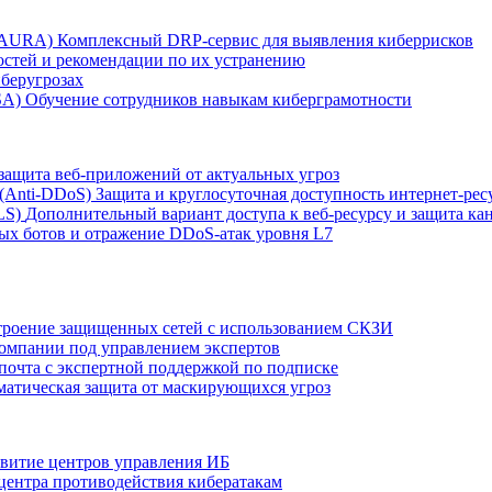
r AURA)
Комплексный DRP-сервис для выявления киберрисков
остей и рекомендации по их устранению
беругрозах
SA)
Обучение сотрудников навыкам киберграмотности
защита веб-приложений от актуальных угроз
 (Anti‑DDoS)
Защита и круглосуточная доступность интернет-рес
LS)
Дополнительный вариант доступа к веб‑ресурсу и защита кан
ых ботов и отражение DDoS‑атак уровня L7
роение защищенных сетей с использованием СКЗИ
компании под управлением экспертов
 почта с экспертной поддержкой по подписке
атическая защита от маскирующихся угроз
звитие центров управления ИБ
центра противодействия кибератакам