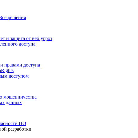
Все решения
т и защита от веб-угроз
аленного доступа
и правами доступа
nRights
ным доступом
го мошенничества
ных данных
пасности ПО
ной разработки