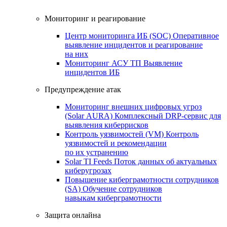
Мониторинг и реагирование
Центр мониторинга ИБ (SOC)
Оперативное
выявление инцидентов и реагирование
на них
Мониторинг АСУ ТП
Выявление
инцидентов ИБ
Предупреждение атак
Мониторинг внешних цифровых угроз
(Solar AURA)
Комплексный DRP-сервис для
выявления киберрисков
Контроль уязвимостей (VM)
Контроль
уязвимостей и рекомендации
по их устранению
Solar TI Feeds
Поток данных об актуальных
киберугрозах
Повышение киберграмотности сотрудников
(SA)
Обучение сотрудников
навыкам киберграмотности
Защита онлайна