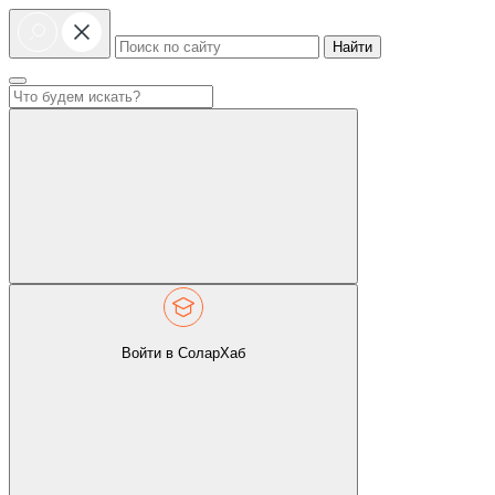
Найти
Войти в СоларХаб