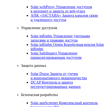
Solar webProxy
Управление доступом
в интернет и защита от веб-угроз
АПК «ЗАСТАВА»
Защита каналов связи
и удаленного доступа
Управление доступом
Solar inRights
Управление учетными
записями и правами доступа
Solar inRights Origin
Коробочная версия Solar
inRights
Solar SafeInspect
Управление
привилегированным доступом
Защита данных
Solar Dozor
Защита от утечек
и корпоративного мошенничества
DCAP
Контроль и защита
неструктурированных данных
Безопасная разработка
Solar appScreener
Комплексный контроль