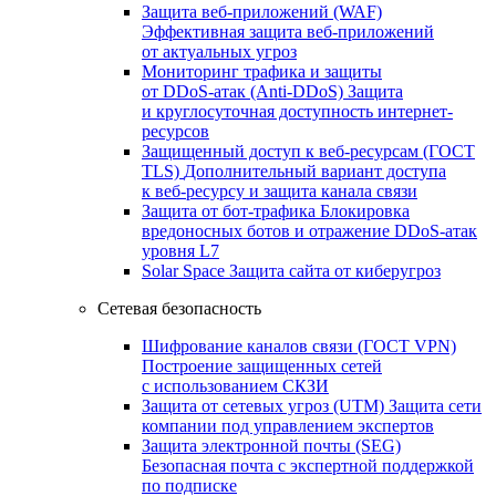
Защита веб-приложений (WAF)
Эффективная защита веб-приложений
от актуальных угроз
Мониторинг трафика и защиты
от DDoS‑атак (Anti‑DDoS)
Защита
и круглосуточная доступность интернет-
ресурсов
Защищенный доступ к веб-ресурсам (ГОСТ
TLS)
Дополнительный вариант доступа
к веб‑ресурсу и защита канала связи
Защита от бот‑трафика
Блокировка
вредоносных ботов и отражение DDoS‑атак
уровня L7
Solar Space
Защита сайта от киберугроз
Сетевая безопасность
Шифрование каналов связи (ГОСТ VPN)
Построение защищенных сетей
с использованием СКЗИ
Защита от сетевых угроз (UTM)
Защита сети
компании под управлением экспертов
Защита электронной почты (SEG)
Безопасная почта с экспертной поддержкой
по подписке