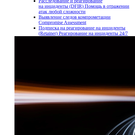
Расследование и реагирование
на инциденты (DFIR)
Помощь в отражении
атак любой сложности
Выявление следов компрометации
Compromise Assessment
Подписка на реагирование на инциденты
(Retainer)
Реагирование на инциденты 24/7