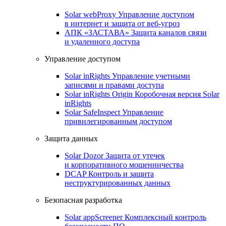
Solar webProxy
Управление доступом
в интернет и защита от веб-угроз
АПК «ЗАСТАВА»
Защита каналов связи
и удаленного доступа
Управление доступом
Solar inRights
Управление учетными
записями и правами доступа
Solar inRights Origin
Коробочная версия Solar
inRights
Solar SafeInspect
Управление
привилегированным доступом
Защита данных
Solar Dozor
Защита от утечек
и корпоративного мошенничества
DCAP
Контроль и защита
неструктурированных данных
Безопасная разработка
Solar appScreener
Комплексный контроль