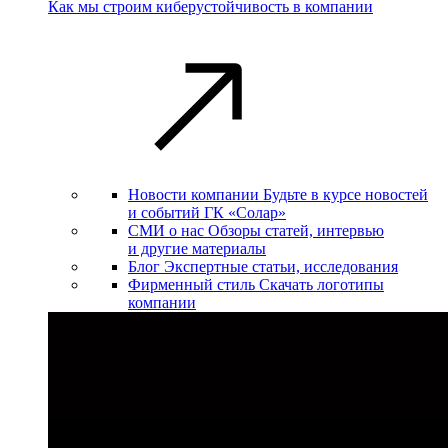
Как мы строим киберустойчивость в компании
Новости компании
Будьте в курсе новостей
и событий ГК «Солар»
СМИ о нас
Обзоры статей, интервью
и другие материалы
Блог
Экспертные статьи, исследования
Фирменный стиль
Скачать логотипы
компании