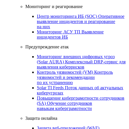
Мониторинг и реагирование
Центр мониторинга ИБ (SOC)
Оперативное
выявление инцидентов и реагирование
на них
Мониторинг АСУ ТП
Выявление
инцидентов ИБ
Предупреждение атак
Мониторинг внешних цифровых угроз
(Solar AURA)
Комплексный DRP-сервис для
выявления киберрисков
Контроль уязвимостей (VM)
Контроль
уязвимостей и рекомендации
по их устранению
Solar TI Feeds
Поток данных об актуальных
киберугрозах
Повышение киберграмотности сотрудников
(SA)
Обучение сотрудников
навыкам киберграмотности
Защита онлайна
Защита веб-приложений (WAF)