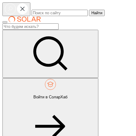
Найти
Войти в СоларХаб