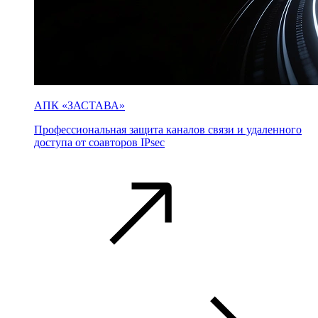
АПК «ЗАСТАВА»
Профессиональная защита каналов связи и удаленного
доступа от соавторов IPsec