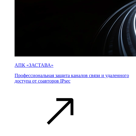
АПК «ЗАСТАВА»
Профессиональная защита каналов связи и удаленного
доступа от соавторов IPsec