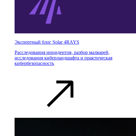
Экспертный блог Solar 4RAYS
Расследования инцидентов, разбор малварей,
исследования киберландшафта и практическая
кибербезопасность