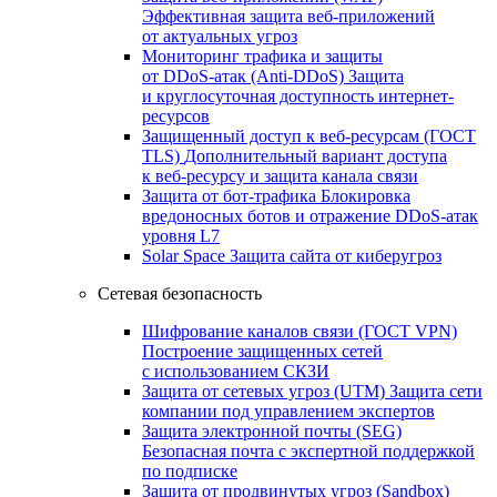
Эффективная защита веб-приложений
от актуальных угроз
Мониторинг трафика и защиты
от DDoS‑атак (Anti‑DDoS)
Защита
и круглосуточная доступность интернет-
ресурсов
Защищенный доступ к веб-ресурсам (ГОСТ
TLS)
Дополнительный вариант доступа
к веб‑ресурсу и защита канала связи
Защита от бот‑трафика
Блокировка
вредоносных ботов и отражение DDoS‑атак
уровня L7
Solar Space
Защита сайта от киберугроз
Сетевая безопасность
Шифрование каналов связи (ГОСТ VPN)
Построение защищенных сетей
с использованием СКЗИ
Защита от сетевых угроз (UTM)
Защита сети
компании под управлением экспертов
Защита электронной почты (SEG)
Безопасная почта с экспертной поддержкой
по подписке
Защита от продвинутых угроз (Sandbox)