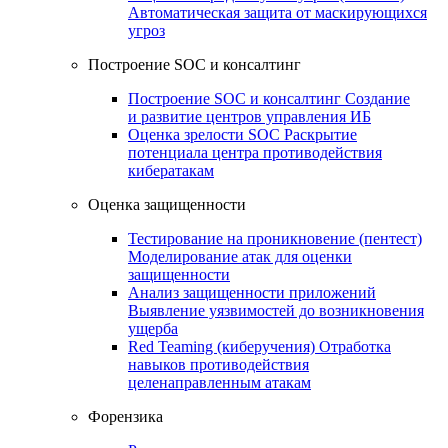
Автоматическая защита от маскирующихся
угроз
Построение SOC и консалтинг
Построение SOC и консалтинг
Создание
и развитие центров управления ИБ
Оценка зрелости SOC
Раскрытие
потенциала центра противодействия
кибератакам
Оценка защищенности
Тестирование на проникновение (пентест)
Моделирование атак для оценки
защищенности
Анализ защищенности приложений
Выявление уязвимостей до возникновения
ущерба
Red Teaming (киберучения)
Отработка
навыков противодействия
целенаправленным атакам
Форензика