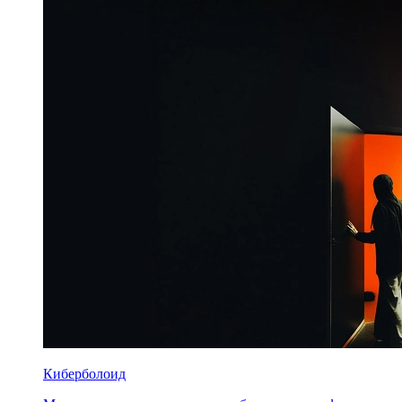
Киберболоид