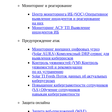
Мониторинг и реагирование
Центр мониторинга ИБ (SOC)
Оперативное
выявление инцидентов и реагирование
на них
Мониторинг АСУ ТП
Выявление
инцидентов ИБ
Предупреждение атак
Мониторинг внешних цифровых угроз
(Solar AURA)
Комплексный DRP-сервис для
выявления киберрисков
Контроль уязвимостей (VM)
Контроль
уязвимостей и рекомендации
по их устранению
Solar TI Feeds
Поток данных об актуальных
киберугрозах
Повышение киберграмотности сотрудников
(SA)
Обучение сотрудников
навыкам киберграмотности
Защита онлайна
Защита веб-приложений (WAF)