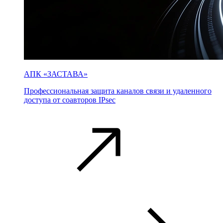
АПК «ЗАСТАВА»
Профессиональная защита каналов связи и удаленного
доступа от соавторов IPsec