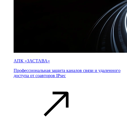
АПК «ЗАСТАВА»
Профессиональная защита каналов связи и удаленного
доступа от соавторов IPsec