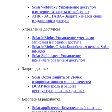
Solar webProxy
Управление доступом
в интернет и защита от веб-угроз
АПК «ЗАСТАВА»
Защита каналов связи
и удаленного доступа
Управление доступом
Solar inRights
Управление учетными
записями и правами доступа
Solar inRights Origin
Коробочная версия Solar
inRights
Solar SafeInspect
Управление
привилегированным доступом
Защита данных
Solar Dozor
Защита от утечек
и корпоративного мошенничества
DCAP
Контроль и защита
неструктурированных данных
Безопасная разработка
Solar appScreener
Комплексный контроль