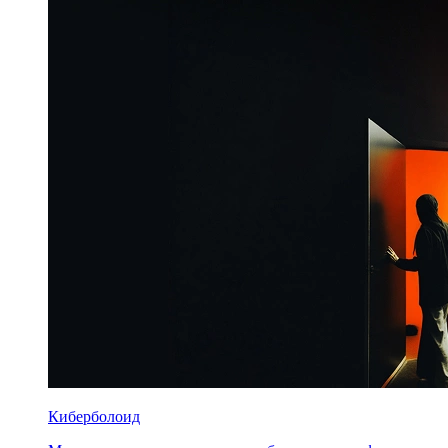
Киберболоид