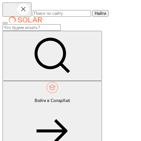
Найти
Войти в СоларХаб