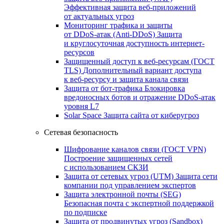
Эффективная защита веб-приложений
от актуальных угроз
Мониторинг трафика и защиты
от DDoS‑атак (Anti‑DDoS)
Защита
и круглосуточная доступность интернет-
ресурсов
Защищенный доступ к веб-ресурсам (ГОСТ
TLS)
Дополнительный вариант доступа
к веб‑ресурсу и защита канала связи
Защита от бот‑трафика
Блокировка
вредоносных ботов и отражение DDoS‑атак
уровня L7
Solar Space
Защита сайта от киберугроз
Сетевая безопасность
Шифрование каналов связи (ГОСТ VPN)
Построение защищенных сетей
с использованием СКЗИ
Защита от сетевых угроз (UTM)
Защита сети
компании под управлением экспертов
Защита электронной почты (SEG)
Безопасная почта с экспертной поддержкой
по подписке
Защита от продвинутых угроз (Sandbox)