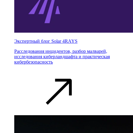
Экспертный блог Solar 4RAYS
Расследования инцидентов, разбор малварей,
исследования киберландшафта и практическая
кибербезопасность