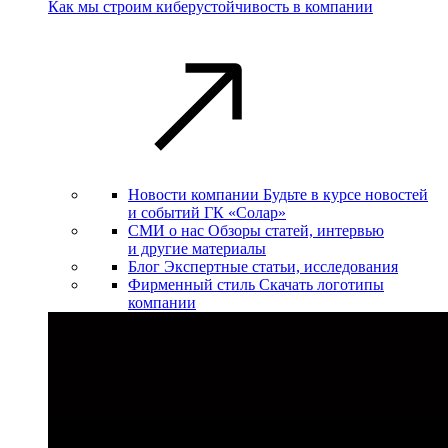
Как мы строим киберустойчивость в компании
Новости компании
Будьте в курсе новостей
и событий ГК «Солар»
СМИ о нас
Обзоры статей, интервью
и другие материалы
Блог
Экспертные статьи, исследования
Фирменный стиль
Скачать логотипы
компании