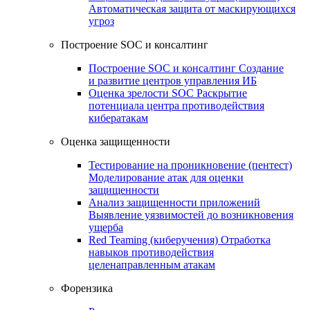
Автоматическая защита от маскирующихся
угроз
Построение SOC и консалтинг
Построение SOC и консалтинг
Создание
и развитие центров управления ИБ
Оценка зрелости SOC
Раскрытие
потенциала центра противодействия
кибератакам
Оценка защищенности
Тестирование на проникновение (пентест)
Моделирование атак для оценки
защищенности
Анализ защищенности приложений
Выявление уязвимостей до возникновения
ущерба
Red Teaming (киберучения)
Отработка
навыков противодействия
целенаправленным атакам
Форензика