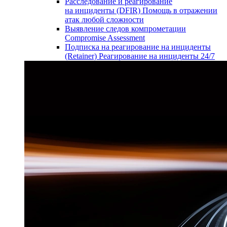
Расследование и реагирование
на инциденты (DFIR)
Помощь в отражении
атак любой сложности
Выявление следов компрометации
Compromise Assessment
Подписка на реагирование на инциденты
(Retainer)
Реагирование на инциденты 24/7