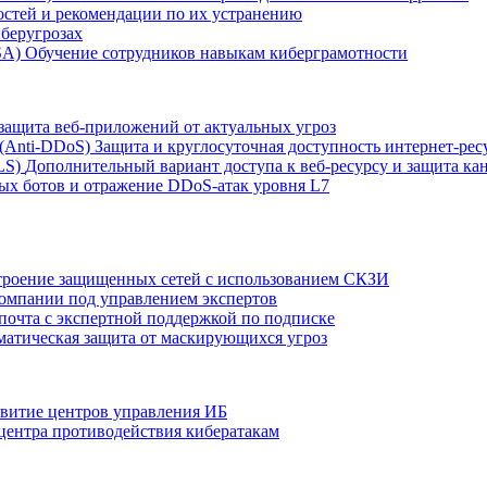
остей и рекомендации по их устранению
беругрозах
SA)
Обучение сотрудников навыкам киберграмотности
защита веб-приложений от актуальных угроз
 (Anti‑DDoS)
Защита и круглосуточная доступность интернет-рес
LS)
Дополнительный вариант доступа к веб‑ресурсу и защита кан
ых ботов и отражение DDoS‑атак уровня L7
роение защищенных сетей с использованием СКЗИ
компании под управлением экспертов
 почта с экспертной поддержкой по подписке
атическая защита от маскирующихся угроз
звитие центров управления ИБ
центра противодействия кибератакам