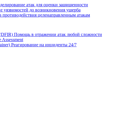
делирование атак для оценки защищенности
е уязвимостей до возникновения ущерба
в противодействия целенаправленным атакам
 (DFIR)
Помощь в отражении атак любой сложности
 Assessment
ainer)
Реагирование на инциденты 24/7