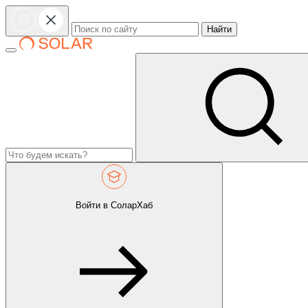
Найти
Войти в СоларХаб