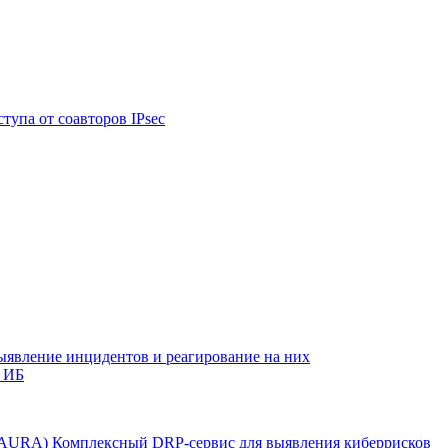
тупа от соавторов IPsec
ыявление инцидентов и реагирование на них
 ИБ
r AURA)
Комплексный DRP-сервис для выявления киберрисков