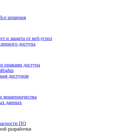
Все решения
т и защита от веб-угроз
аленного доступа
и правами доступа
nRights
ным доступом
го мошенничества
ных данных
пасности ПО
ной разработки