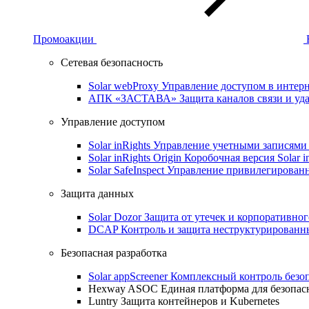
Промоакции
Сетевая безопасность
Solar webProxy
Управление доступом в интерне
АПК «ЗАСТАВА»
Защита каналов связи и уд
Управление доступом
Solar inRights
Управление учетными записями 
Solar inRights Origin
Коробочная версия Solar i
Solar SafeInspect
Управление привилегирован
Защита данных
Solar Dozor
Защита от утечек и корпоративно
DCAP
Контроль и защита неструктурирован
Безопасная разработка
Solar appScreener
Комплексный контроль безо
Hexway ASOC
Единая платформа для безопас
Luntry
Защита контейнеров и Kubernetes