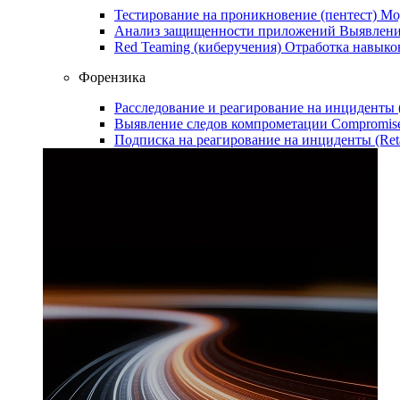
Тестирование на проникновение (пентест)
Мо
Анализ защищенности приложений
Выявлени
Red Teaming (киберучения)
Отработка навыко
Форензика
Расследование и реагирование на инциденты
Выявление следов компрометации
Compromise
Подписка на реагирование на инциденты (Ret