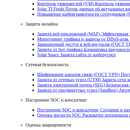
Контроль уязвимостей (VM)
Контроль уязвим
Solar TI Feeds
Поток данных об актуальных ки
Повышение киберграмотности сотрудников (
Защита онлайна
Защита веб-приложений (WAF)
Эффективная 
Мониторинг трафика и защиты от DDoS‑атак
Защищенный доступ к веб-ресурсам (ГОСТ T
Защита от бот‑трафика
Блокировка вредоносн
Solar Space
Защита сайта от киберугроз
Сетевая безопасность
Шифрование каналов связи (ГОСТ VPN)
Пост
Защита от сетевых угроз (UTM)
Защита сети 
Защита электронной почты (SEG)
Безопасная
Защита от продвинутых угроз (Sandbox)
Автом
Построение SOC и консалтинг
Построение SOC и консалтинг
Создание и ра
Оценка зрелости SOC
Раскрытие потенциала 
Оценка защищенности