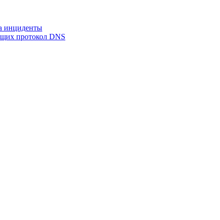
на инциденты
ующих протокол DNS