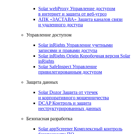
Solar webProxy
Управление доступом
в интернет и защита от веб-угроз
АПК «ЗАСТАВА»
Защита каналов связи
и удаленного доступа
Управление доступом
Solar inRights
Управление учетными
записями и правами доступа
Solar inRights Origin
Коробочная версия Solar
inRights
Solar SafeInspect
Управление
привилегированным доступом
Защита данных
Solar Dozor
Защита от утечек
и корпоративного мошенничества
DCAP
Контроль и защита
неструктурированных данных
Безопасная разработка
Solar appScreener
Комплексный контроль