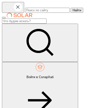
Найти
Войти в СоларХаб