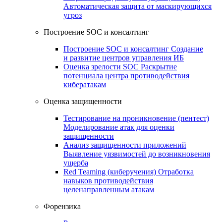
Автоматическая защита от маскирующихся
угроз
Построение SOC и консалтинг
Построение SOC и консалтинг
Создание
и развитие центров управления ИБ
Оценка зрелости SOC
Раскрытие
потенциала центра противодействия
кибератакам
Оценка защищенности
Тестирование на проникновение (пентест)
Моделирование атак для оценки
защищенности
Анализ защищенности приложений
Выявление уязвимостей до возникновения
ущерба
Red Teaming (киберучения)
Отработка
навыков противодействия
целенаправленным атакам
Форензика