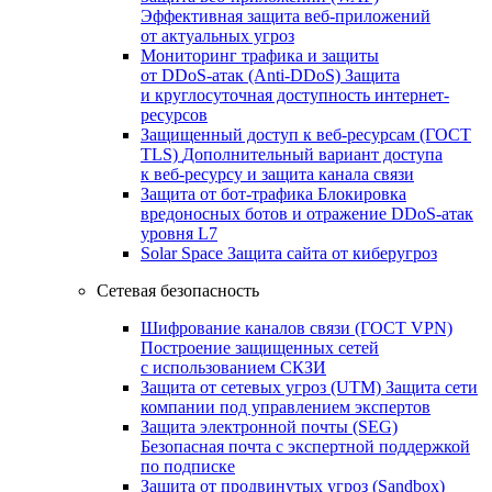
Эффективная защита веб-приложений
от актуальных угроз
Мониторинг трафика и защиты
от DDoS‑атак (Anti‑DDoS)
Защита
и круглосуточная доступность интернет-
ресурсов
Защищенный доступ к веб-ресурсам (ГОСТ
TLS)
Дополнительный вариант доступа
к веб‑ресурсу и защита канала связи
Защита от бот‑трафика
Блокировка
вредоносных ботов и отражение DDoS‑атак
уровня L7
Solar Space
Защита сайта от киберугроз
Сетевая безопасность
Шифрование каналов связи (ГОСТ VPN)
Построение защищенных сетей
с использованием СКЗИ
Защита от сетевых угроз (UTM)
Защита сети
компании под управлением экспертов
Защита электронной почты (SEG)
Безопасная почта с экспертной поддержкой
по подписке
Защита от продвинутых угроз (Sandbox)