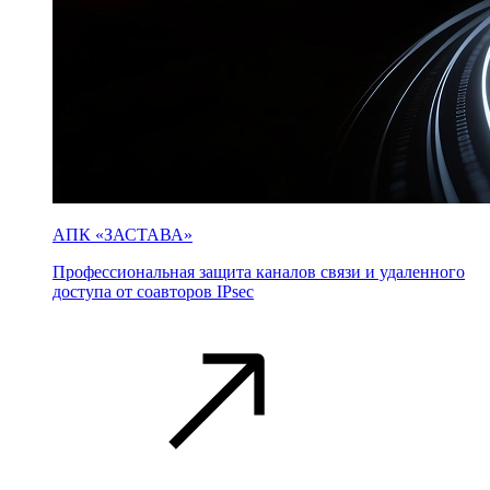
АПК «ЗАСТАВА»
Профессиональная защита каналов связи и удаленного
доступа от соавторов IPsec