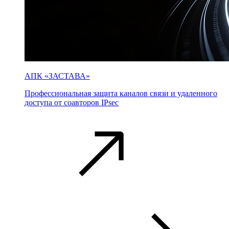
АПК «ЗАСТАВА»
Профессиональная защита каналов связи и удаленного
доступа от соавторов IPsec