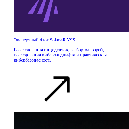
Экспертный блог Solar 4RAYS
Расследования инцидентов, разбор малварей,
исследования киберландшафта и практическая
кибербезопасность