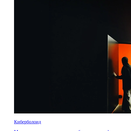
Киберболоид