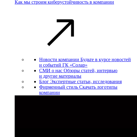
Как мы строим киберустойчивость в компании
Новости компании
Будьте в курсе новостей
и событий ГК «Солар»
СМИ о нас
Обзоры статей, интервью
и другие материалы
Блог
Экспертные статьи, исследования
Фирменный стиль
Скачать логотипы
компании