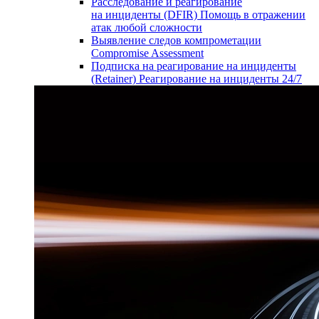
Расследование и реагирование
на инциденты (DFIR)
Помощь в отражении
атак любой сложности
Выявление следов компрометации
Compromise Assessment
Подписка на реагирование на инциденты
(Retainer)
Реагирование на инциденты 24/7