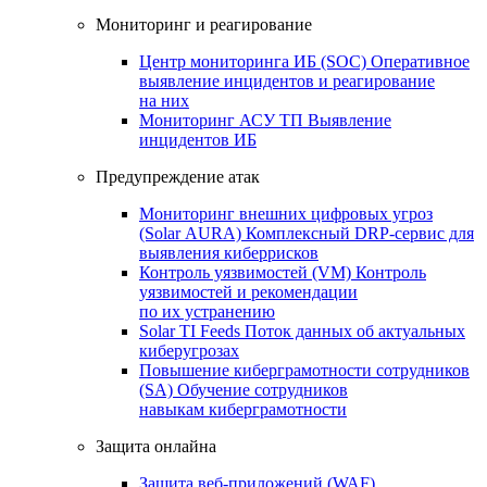
Мониторинг и реагирование
Центр мониторинга ИБ (SOC)
Оперативное
выявление инцидентов и реагирование
на них
Мониторинг АСУ ТП
Выявление
инцидентов ИБ
Предупреждение атак
Мониторинг внешних цифровых угроз
(Solar AURA)
Комплексный DRP-сервис для
выявления киберрисков
Контроль уязвимостей (VM)
Контроль
уязвимостей и рекомендации
по их устранению
Solar TI Feeds
Поток данных об актуальных
киберугрозах
Повышение киберграмотности сотрудников
(SA)
Обучение сотрудников
навыкам киберграмотности
Защита онлайна
Защита веб-приложений (WAF)