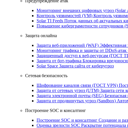
Предупреждение атак
Мониторинг внешних цифровых угроз (Sola
Контроль уязвимостей (VM)
Контроль уязвим
Solar TI Feeds
Поток данных об актуальных ки
Повышение киберграмотности сотрудников (
Защита онлайна
Защита веб-приложений (WAF)
Эффективная 
Мониторинг трафика и защиты от DDoS‑атак
Защищенный доступ к веб-ресурсам (ГОСТ T
Защита от бот‑трафика
Блокировка вредоносн
Solar Space
Защита сайта от киберугроз
Сетевая безопасность
Шифрование каналов связи (ГОСТ VPN)
Пост
Защита от сетевых угроз (UTM)
Защита сети 
Защита электронной почты (SEG)
Безопасная
Защита от продвинутых угроз (Sandbox)
Автом
Построение SOC и консалтинг
Построение SOC и консалтинг
Создание и ра
Оценка зрелости SOC
Раскрытие потенциала 