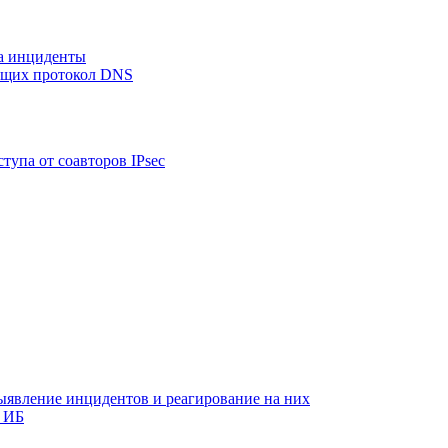
на инциденты
ующих протокол DNS
тупа от соавторов IPsec
ыявление инцидентов и реагирование на них
 ИБ