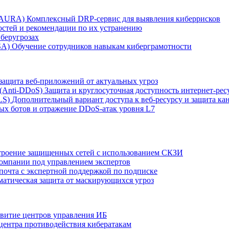
r AURA)
Комплексный DRP-сервис для выявления киберрисков
остей и рекомендации по их устранению
беругрозах
SA)
Обучение сотрудников навыкам киберграмотности
защита веб-приложений от актуальных угроз
 (Anti‑DDoS)
Защита и круглосуточная доступность интернет-рес
LS)
Дополнительный вариант доступа к веб‑ресурсу и защита кан
ых ботов и отражение DDoS‑атак уровня L7
роение защищенных сетей с использованием СКЗИ
компании под управлением экспертов
 почта с экспертной поддержкой по подписке
атическая защита от маскирующихся угроз
звитие центров управления ИБ
центра противодействия кибератакам