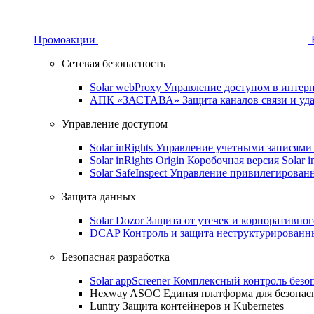
Промоакции
Сетевая безопасность
Solar webProxy
Управление доступом в интерне
АПК «ЗАСТАВА»
Защита каналов связи и уд
Управление доступом
Solar inRights
Управление учетными записями 
Solar inRights Origin
Коробочная версия Solar i
Solar SafeInspect
Управление привилегирован
Защита данных
Solar Dozor
Защита от утечек и корпоративно
DCAP
Контроль и защита неструктурирован
Безопасная разработка
Solar appScreener
Комплексный контроль безо
Hexway ASOC
Единая платформа для безопас
Luntry
Защита контейнеров и Kubernetes