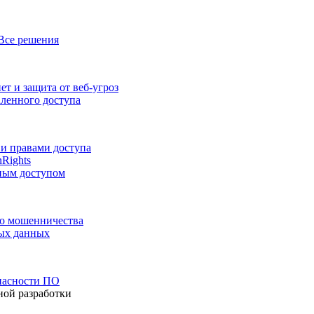
Все решения
т и защита от веб-угроз
аленного доступа
и правами доступа
nRights
ным доступом
го мошенничества
ных данных
пасности ПО
ной разработки