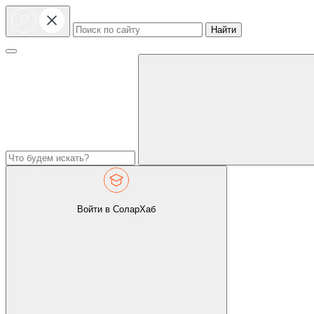
Найти
Войти в СоларХаб