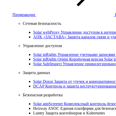
Промоакции
Сетевая безопасность
Solar webProxy
Управление доступом в интерне
АПК «ЗАСТАВА»
Защита каналов связи и уд
Управление доступом
Solar inRights
Управление учетными записями 
Solar inRights Origin
Коробочная версия Solar i
Solar SafeInspect
Управление привилегирован
Защита данных
Solar Dozor
Защита от утечек и корпоративно
DCAP
Контроль и защита неструктурирован
Безопасная разработка
Solar appScreener
Комплексный контроль безо
Hexway ASOC
Единая платформа для безопас
Luntry
Защита контейнеров и Kubernetes