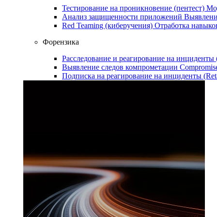
Тестирование на проникновение (пентест)
Мо
Анализ защищенности приложений
Выявлени
Red Teaming (киберучения)
Отработка навыко
Форензика
Расследование и реагирование на инциденты
Выявление следов компрометации
Compromise
Подписка на реагирование на инциденты (Ret