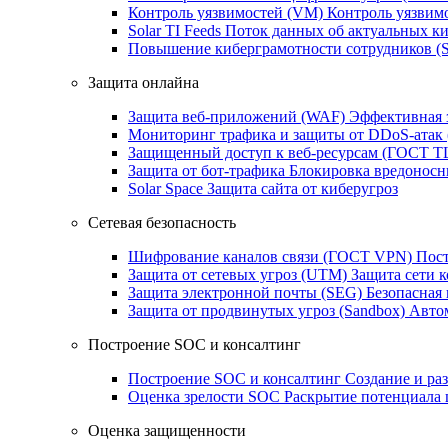
Контроль уязвимостей (VM)
Контроль уязвим
Solar TI Feeds
Поток данных об актуальных ки
Повышение киберграмотности сотрудников (
Защита онлайна
Защита веб-приложений (WAF)
Эффективная 
Мониторинг трафика и защиты от DDoS‑атак
Защищенный доступ к веб-ресурсам (ГОСТ T
Защита от бот‑трафика
Блокировка вредоносн
Solar Space
Защита сайта от киберугроз
Сетевая безопасность
Шифрование каналов связи (ГОСТ VPN)
Пост
Защита от сетевых угроз (UTM)
Защита сети 
Защита электронной почты (SEG)
Безопасная
Защита от продвинутых угроз (Sandbox)
Автом
Построение SOC и консалтинг
Построение SOC и консалтинг
Создание и ра
Оценка зрелости SOC
Раскрытие потенциала 
Оценка защищенности