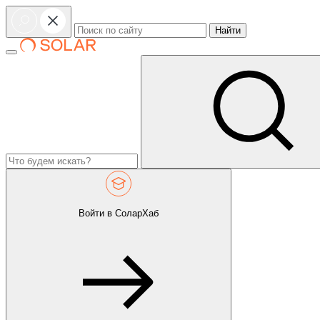
Найти
Войти в СоларХаб