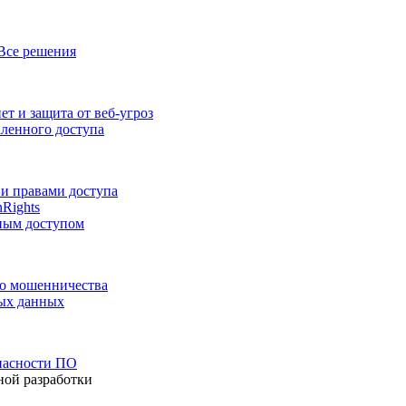
Все решения
т и защита от веб-угроз
аленного доступа
и правами доступа
nRights
ным доступом
го мошенничества
ных данных
пасности ПО
ной разработки