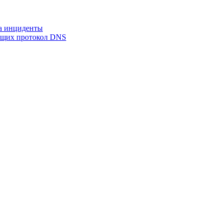
на инциденты
ующих протокол DNS