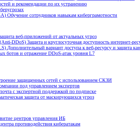
остей и рекомендации по их устранению
беругрозах
SA)
Обучение сотрудников навыкам киберграмотности
защита веб-приложений от актуальных угроз
 (Anti‑DDoS)
Защита и круглосуточная доступность интернет-рес
LS)
Дополнительный вариант доступа к веб‑ресурсу и защита кан
ых ботов и отражение DDoS‑атак уровня L7
роение защищенных сетей с использованием СКЗИ
компании под управлением экспертов
 почта с экспертной поддержкой по подписке
атическая защита от маскирующихся угроз
звитие центров управления ИБ
центра противодействия кибератакам