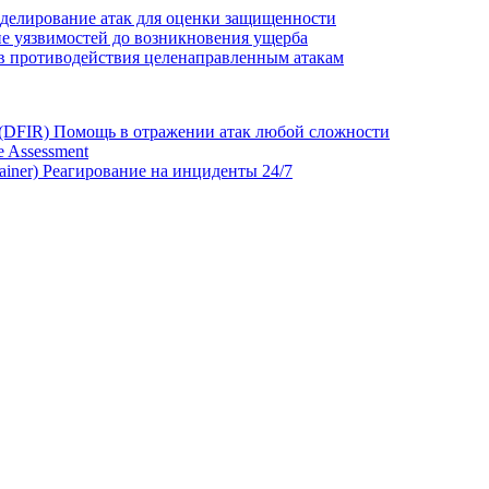
делирование атак для оценки защищенности
е уязвимостей до возникновения ущерба
в противодействия целенаправленным атакам
 (DFIR)
Помощь в отражении атак любой сложности
 Assessment
ainer)
Реагирование на инциденты 24/7