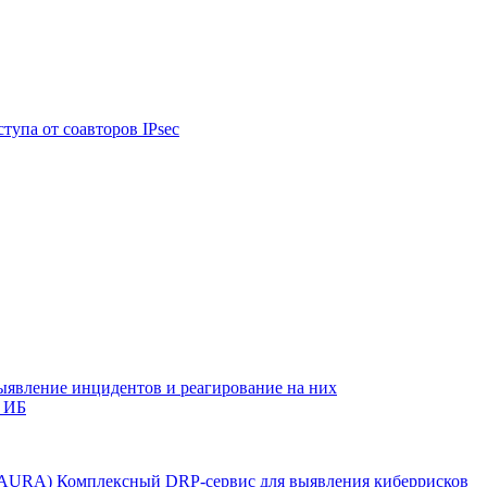
тупа от соавторов IPsec
ыявление инцидентов и реагирование на них
 ИБ
r AURA)
Комплексный DRP-сервис для выявления киберрисков