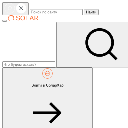
Найти
Войти в СоларХаб