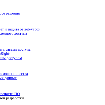
Все решения
т и защита от веб-угроз
аленного доступа
и правами доступа
nRights
ным доступом
го мошенничества
ных данных
пасности ПО
ной разработки