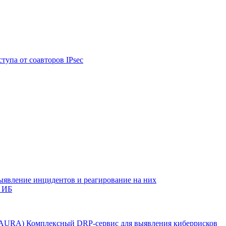
тупа от соавторов IPsec
ыявление инцидентов и реагирование на них
 ИБ
r AURA)
Комплексный DRP-сервис для выявления киберрисков