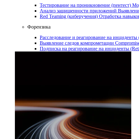
Тестирование на проникновение (пентест)
Мо
Анализ защищенности приложений
Выявлени
Red Teaming (киберучения)
Отработка навыко
Форензика
Расследование и реагирование на инциденты
Выявление следов компрометации
Compromise
Подписка на реагирование на инциденты (Ret