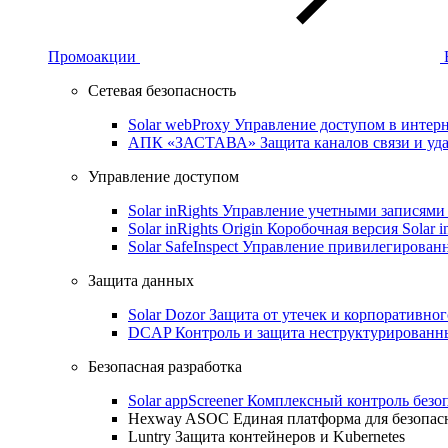
Промоакции
Сетевая безопасность
Solar webProxy
Управление доступом в интерне
АПК «ЗАСТАВА»
Защита каналов связи и уд
Управление доступом
Solar inRights
Управление учетными записями 
Solar inRights Origin
Коробочная версия Solar i
Solar SafeInspect
Управление привилегирован
Защита данных
Solar Dozor
Защита от утечек и корпоративно
DCAP
Контроль и защита неструктурирован
Безопасная разработка
Solar appScreener
Комплексный контроль безо
Hexway ASOC
Единая платформа для безопас
Luntry
Защита контейнеров и Kubernetes