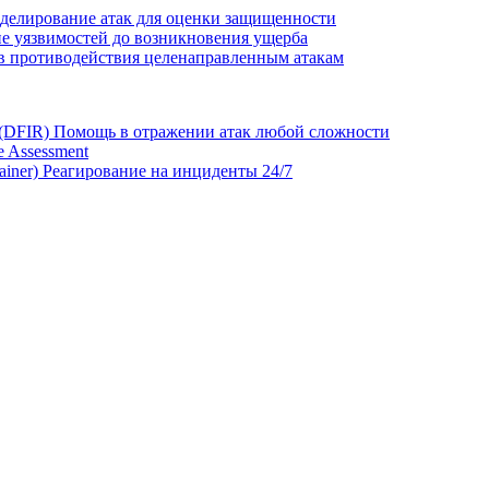
делирование атак для оценки защищенности
е уязвимостей до возникновения ущерба
в противодействия целенаправленным атакам
 (DFIR)
Помощь в отражении атак любой сложности
 Assessment
ainer)
Реагирование на инциденты 24/7