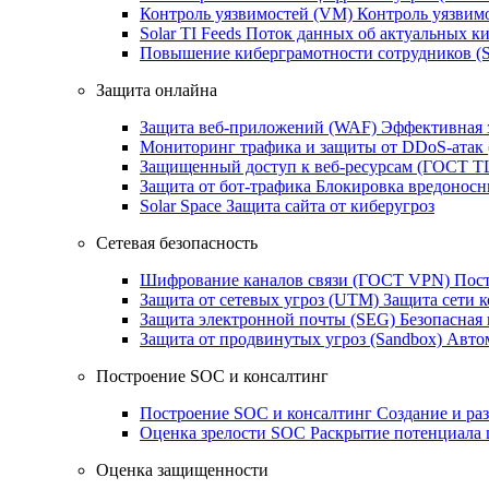
Контроль уязвимостей (VM)
Контроль уязвим
Solar TI Feeds
Поток данных об актуальных ки
Повышение киберграмотности сотрудников (
Защита онлайна
Защита веб-приложений (WAF)
Эффективная 
Мониторинг трафика и защиты от DDoS‑атак
Защищенный доступ к веб-ресурсам (ГОСТ T
Защита от бот‑трафика
Блокировка вредоносн
Solar Space
Защита сайта от киберугроз
Сетевая безопасность
Шифрование каналов связи (ГОСТ VPN)
Пост
Защита от сетевых угроз (UTM)
Защита сети 
Защита электронной почты (SEG)
Безопасная
Защита от продвинутых угроз (Sandbox)
Автом
Построение SOC и консалтинг
Построение SOC и консалтинг
Создание и ра
Оценка зрелости SOC
Раскрытие потенциала 
Оценка защищенности