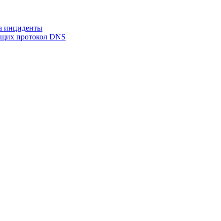
на инциденты
ующих протокол DNS