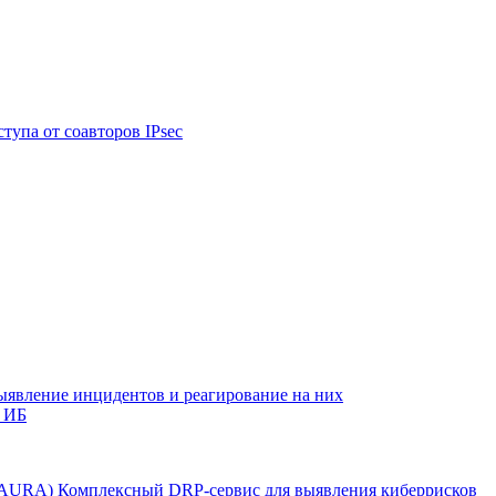
тупа от соавторов IPsec
ыявление инцидентов и реагирование на них
 ИБ
r AURA)
Комплексный DRP-сервис для выявления киберрисков