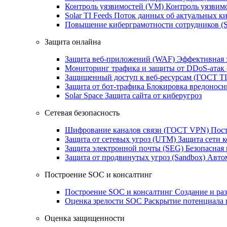
Контроль уязвимостей (VM)
Контроль уязвим
Solar TI Feeds
Поток данных об актуальных ки
Повышение киберграмотности сотрудников (
Защита онлайна
Защита веб-приложений (WAF)
Эффективная 
Мониторинг трафика и защиты от DDoS‑атак
Защищенный доступ к веб-ресурсам (ГОСТ T
Защита от бот‑трафика
Блокировка вредоносн
Solar Space
Защита сайта от киберугроз
Сетевая безопасность
Шифрование каналов связи (ГОСТ VPN)
Пост
Защита от сетевых угроз (UTM)
Защита сети 
Защита электронной почты (SEG)
Безопасная
Защита от продвинутых угроз (Sandbox)
Автом
Построение SOC и консалтинг
Построение SOC и консалтинг
Создание и ра
Оценка зрелости SOC
Раскрытие потенциала 
Оценка защищенности