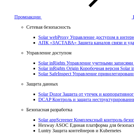
Промоакции
Сетевая безопасность
Solar webProxy
Управление доступом в интерне
АПК «ЗАСТАВА»
Защита каналов связи и уд
Управление доступом
Solar inRights
Управление учетными записями 
Solar inRights Origin
Коробочная версия Solar i
Solar SafeInspect
Управление привилегирован
Защита данных
Solar Dozor
Защита от утечек и корпоративно
DCAP
Контроль и защита неструктурирован
Безопасная разработка
Solar appScreener
Комплексный контроль безо
Hexway ASOC
Единая платформа для безопас
Luntry
Защита контейнеров и Kubernetes