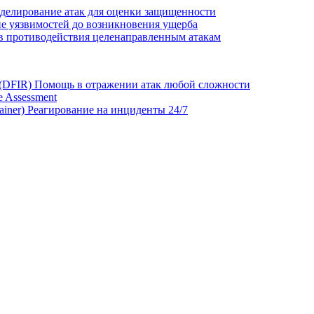
делирование атак для оценки защищенности
е уязвимостей до возникновения ущерба
в противодействия целенаправленным атакам
 (DFIR)
Помощь в отражении атак любой сложности
 Assessment
ainer)
Реагирование на инциденты 24/7