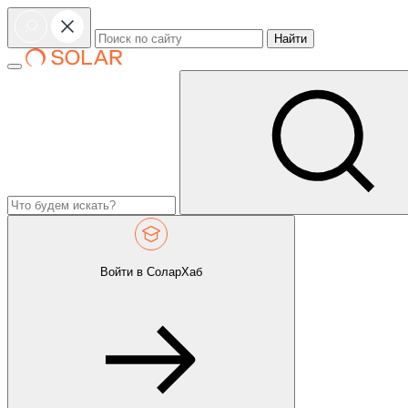
Найти
Войти в СоларХаб