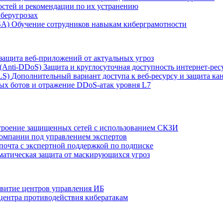
остей и рекомендации по их устранению
беругрозах
SA)
Обучение сотрудников навыкам киберграмотности
защита веб-приложений от актуальных угроз
 (Anti‑DDoS)
Защита и круглосуточная доступность интернет-рес
LS)
Дополнительный вариант доступа к веб‑ресурсу и защита кан
ых ботов и отражение DDoS‑атак уровня L7
роение защищенных сетей с использованием СКЗИ
компании под управлением экспертов
 почта с экспертной поддержкой по подписке
атическая защита от маскирующихся угроз
звитие центров управления ИБ
центра противодействия кибератакам