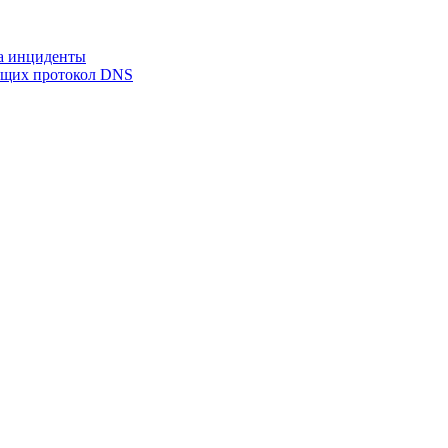
на инциденты
ующих протокол DNS