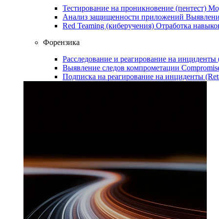
Тестирование на проникновение (пентест)
Мо
Анализ защищенности приложений
Выявлени
Red Teaming (киберучения)
Отработка навыко
Форензика
Расследование и реагирование на инциденты
Выявление следов компрометации
Compromise
Подписка на реагирование на инциденты (Ret