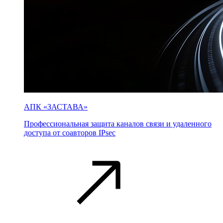
АПК «ЗАСТАВА»
Профессиональная защита каналов связи и удаленного
доступа от соавторов IPsec