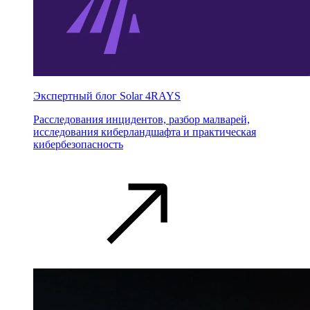
Экспертный блог Solar 4RAYS
Расследования инцидентов, разбор малварей,
исследования киберландшафта и практическая
кибербезопасность