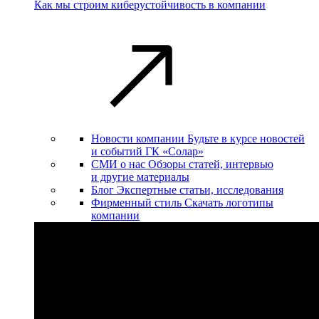
Как мы строим киберустойчивость в компании
Новости компании
Будьте в курсе новостей
и событий ГК «Солар»
СМИ о нас
Обзоры статей, интервью
и другие материалы
Блог
Экспертные статьи, исследования
Фирменный стиль
Скачать логотипы
компании