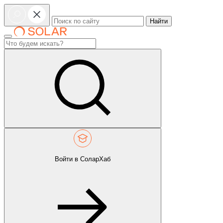
Найти
Войти в СоларХаб