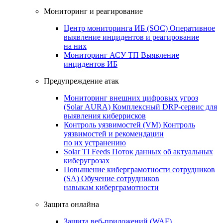
Мониторинг и реагирование
Центр мониторинга ИБ (SOC)
Оперативное
выявление инцидентов и реагирование
на них
Мониторинг АСУ ТП
Выявление
инцидентов ИБ
Предупреждение атак
Мониторинг внешних цифровых угроз
(Solar AURA)
Комплексный DRP-сервис для
выявления киберрисков
Контроль уязвимостей (VM)
Контроль
уязвимостей и рекомендации
по их устранению
Solar TI Feeds
Поток данных об актуальных
киберугрозах
Повышение киберграмотности сотрудников
(SA)
Обучение сотрудников
навыкам киберграмотности
Защита онлайна
Защита веб-приложений (WAF)