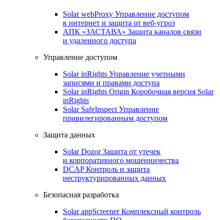
Solar webProxy
Управление доступом
в интернет и защита от веб-угроз
АПК «ЗАСТАВА»
Защита каналов связи
и удаленного доступа
Управление доступом
Solar inRights
Управление учетными
записями и правами доступа
Solar inRights Origin
Коробочная версия Solar
inRights
Solar SafeInspect
Управление
привилегированным доступом
Защита данных
Solar Dozor
Защита от утечек
и корпоративного мошенничества
DCAP
Контроль и защита
неструктурированных данных
Безопасная разработка
Solar appScreener
Комплексный контроль