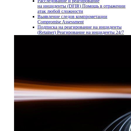
Расследование и реагирование
на инциденты (DFIR)
Помощь в отражении
атак любой сложности
Выявление следов компрометации
Compromise Assessment
Подписка на реагирование на инциденты
(Retainer)
Реагирование на инциденты 24/7