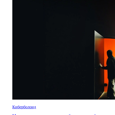
Киберболоид