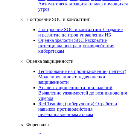
Автоматическая защита от маскирующихся
угроз
Построение SOC и консалтинг
Построение SOC и консалтинг
Создание
и развитие центров управления ИБ
Оценка зрелости SOC
Раскрытие
потенциала центра противодействия
кибератакам
Оценка защищенности
Тестирование на проникновение (пентест)
Моделирование атак для оценки
защищенности
Анализ защищенности приложений
Выявление уязвимостей до возникновения
ущерба
Red Teaming (киберучения)
Отработка
навыков противодействия
целенаправленным атакам
Форензика