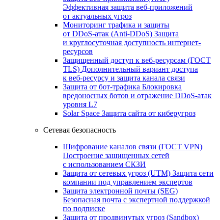
Эффективная защита веб-приложений
от актуальных угроз
Мониторинг трафика и защиты
от DDoS‑атак (Anti‑DDoS)
Защита
и круглосуточная доступность интернет-
ресурсов
Защищенный доступ к веб-ресурсам (ГОСТ
TLS)
Дополнительный вариант доступа
к веб‑ресурсу и защита канала связи
Защита от бот‑трафика
Блокировка
вредоносных ботов и отражение DDoS‑атак
уровня L7
Solar Space
Защита сайта от киберугроз
Сетевая безопасность
Шифрование каналов связи (ГОСТ VPN)
Построение защищенных сетей
с использованием СКЗИ
Защита от сетевых угроз (UTM)
Защита сети
компании под управлением экспертов
Защита электронной почты (SEG)
Безопасная почта с экспертной поддержкой
по подписке
Защита от продвинутых угроз (Sandbox)