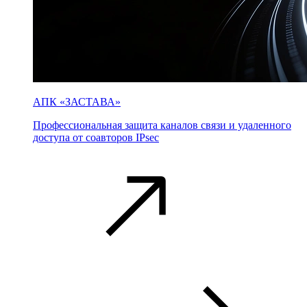
АПК «ЗАСТАВА»
Профессиональная защита каналов связи и удаленного
доступа от соавторов IPsec