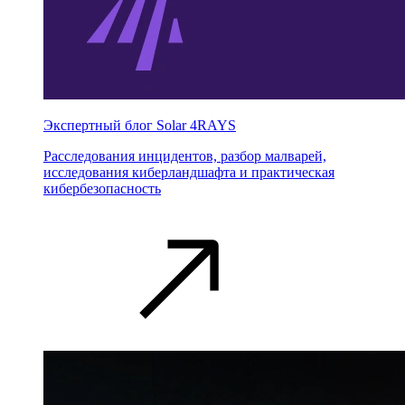
Экспертный блог Solar 4RAYS
Расследования инцидентов, разбор малварей,
исследования киберландшафта и практическая
кибербезопасность