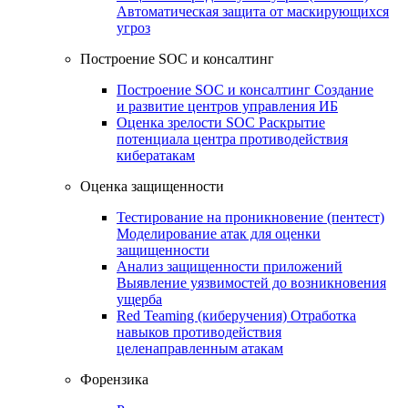
Автоматическая защита от маскирующихся
угроз
Построение SOC и консалтинг
Построение SOC и консалтинг
Создание
и развитие центров управления ИБ
Оценка зрелости SOC
Раскрытие
потенциала центра противодействия
кибератакам
Оценка защищенности
Тестирование на проникновение (пентест)
Моделирование атак для оценки
защищенности
Анализ защищенности приложений
Выявление уязвимостей до возникновения
ущерба
Red Teaming (киберучения)
Отработка
навыков противодействия
целенаправленным атакам
Форензика