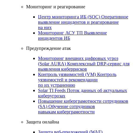
Мониторинг и реагирование
Центр мониторинга ИБ (SOC)
Оперативное
выявление инцидентов и реагирование
на них
Мониторинг АСУ ТП
Выявление
инцидентов ИБ
Предупреждение атак
Мониторинг внешних цифровых угроз
(Solar AURA)
Комплексный DRP-сервис для
выявления киберрисков
Контроль уязвимостей (VM)
Контроль
уязвимостей и рекомендации
по их устранению
Solar TI Feeds
Поток данных об актуальных
киберугрозах
Повышение киберграмотности сотрудников
(SA)
Обучение сотрудников
навыкам киберграмотности
Защита онлайна
Защита веб-приложений (WAF)