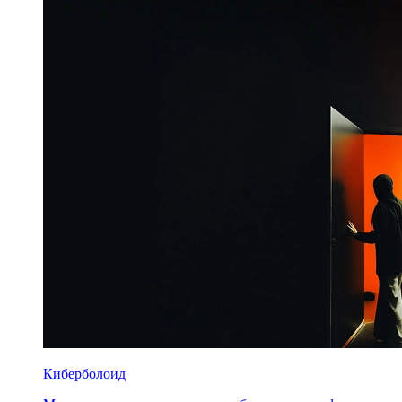
Киберболоид