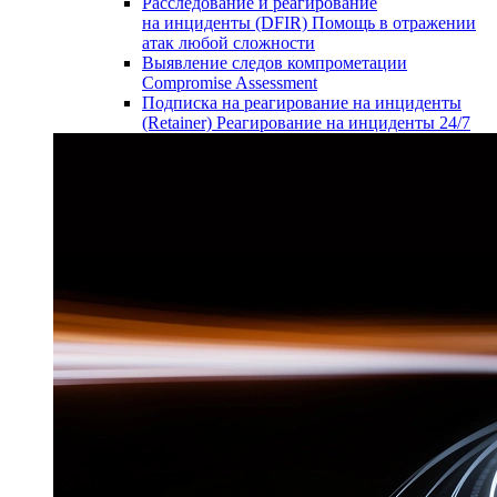
Расследование и реагирование
на инциденты (DFIR)
Помощь в отражении
атак любой сложности
Выявление следов компрометации
Compromise Assessment
Подписка на реагирование на инциденты
(Retainer)
Реагирование на инциденты 24/7