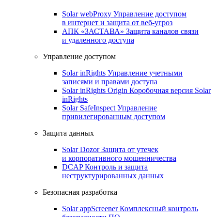
Solar webProxy
Управление доступом
в интернет и защита от веб-угроз
АПК «ЗАСТАВА»
Защита каналов связи
и удаленного доступа
Управление доступом
Solar inRights
Управление учетными
записями и правами доступа
Solar inRights Origin
Коробочная версия Solar
inRights
Solar SafeInspect
Управление
привилегированным доступом
Защита данных
Solar Dozor
Защита от утечек
и корпоративного мошенничества
DCAP
Контроль и защита
неструктурированных данных
Безопасная разработка
Solar appScreener
Комплексный контроль