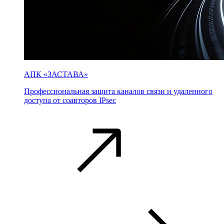
АПК «ЗАСТАВА»
Профессиональная защита каналов связи и удаленного
доступа от соавторов IPsec