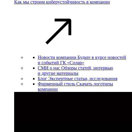
Как мы строим киберустойчивость в компании
Новости компании
Будьте в курсе новостей
и событий ГК «Солар»
СМИ о нас
Обзоры статей, интервью
и другие материалы
Блог
Экспертные статьи, исследования
Фирменный стиль
Скачать логотипы
компании