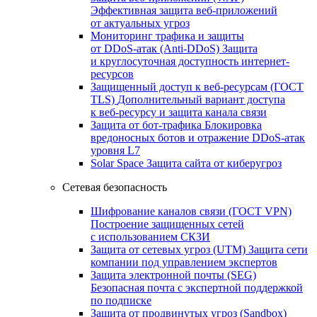
Эффективная защита веб-приложений
от актуальных угроз
Мониторинг трафика и защиты
от DDoS‑атак (Anti‑DDoS)
Защита
и круглосуточная доступность интернет-
ресурсов
Защищенный доступ к веб-ресурсам (ГОСТ
TLS)
Дополнительный вариант доступа
к веб‑ресурсу и защита канала связи
Защита от бот‑трафика
Блокировка
вредоносных ботов и отражение DDoS‑атак
уровня L7
Solar Space
Защита сайта от киберугроз
Сетевая безопасность
Шифрование каналов связи (ГОСТ VPN)
Построение защищенных сетей
с использованием СКЗИ
Защита от сетевых угроз (UTM)
Защита сети
компании под управлением экспертов
Защита электронной почты (SEG)
Безопасная почта с экспертной поддержкой
по подписке
Защита от продвинутых угроз (Sandbox)