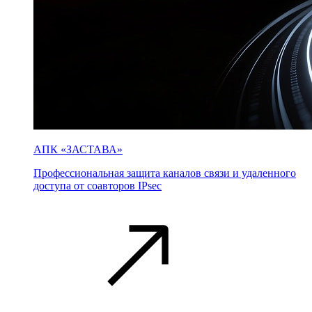
АПК «ЗАСТАВА»
Профессиональная защита каналов связи и удаленного
доступа от соавторов IPsec