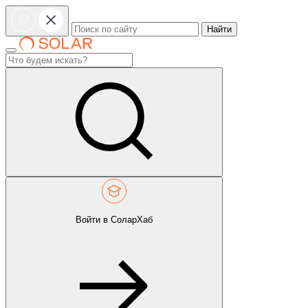
Найти
Войти в СоларХаб